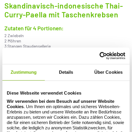
Skandinavisch-indonesische Thai-
Curry-Paella mit Taschenkrebsen
Zutaten für 4 Portionen:
2 Zwiebeln
2 Möhren
3 Stangen Staudensellerie
2 EL Butter
300 g Hähnchenbrustfilet
150 g Erbsen (frisch oder tiefgekühlt)
350 g Reis-Wildreis-Mischung
Zustimmung
Details
Über Cookies
Salz
500 g Taschenkrebse (Scheren)
2 EL Olivenöl
100 g Crème fraîche
Diese Webseite verwendet Cookies
2 EL rote Currypaste
2 EL Zitronensaft
Wir verwenden bei dem Besuch auf unserer Website
1 Biozitrone (in Spalten geschnitten), Basilikum zum Garnieren
Cookies
. Um Ihnen ein optimales und sicheres Webseiten-
Erlebnis zu bieten und unsere Webseite an Ihre Bedürfnisse
SCHWIERIGKEITSGRAD: EINFACH
anzupassen, setzen wir Cookies ein. Dazu zählen Cookies,
Zubereitung:
die für einen sicheren Betrieb der Seite notwendig sind, sowie
solche, die lediglich zu anonymen Statistikzwecken, für
1. Zwiebeln, Möhren und Sellerie schälen oder putzen und alles in