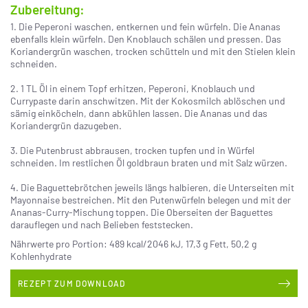
Zubereitung:
1. Die Peperoni waschen, entkernen und fein würfeln. Die Ananas
ebenfalls klein würfeln. Den Knoblauch schälen und pressen. Das
Koriandergrün waschen, trocken schütteln und mit den Stielen klein
schneiden.
2. 1 TL Öl in einem Topf erhitzen, Peperoni, Knoblauch und
Currypaste darin anschwitzen. Mit der Kokosmilch ablöschen und
sämig einköcheln, dann abkühlen lassen. Die Ananas und das
Koriandergrün dazugeben.
3. Die Putenbrust abbrausen, trocken tupfen und in Würfel
schneiden. Im restlichen Öl goldbraun braten und mit Salz würzen.
4. Die Baguettebrötchen jeweils längs halbieren, die Unterseiten mit
Mayonnaise bestreichen. Mit den Putenwürfeln belegen und mit der
Ananas-Curry-Mischung toppen. Die Oberseiten der Baguettes
darauflegen und nach Belieben feststecken.
Nährwerte pro Portion: 489 kcal/2046 kJ, 17,3 g Fett, 50,2 g
Kohlenhydrate
REZEPT ZUM DOWNLOAD