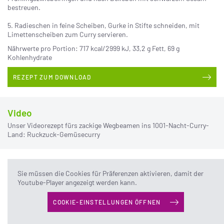
bestreuen.
5. Radieschen in feine Scheiben, Gurke in Stifte schneiden, mit
Limettenscheiben zum Curry servieren.
Nährwerte pro Portion: 717 kcal/2999 kJ, 33,2 g Fett, 69 g
Kohlenhydrate
REZEPT ZUM DOWNLOAD
Video
Unser Videorezept fürs zackige Wegbeamen ins 1001-Nacht-Curry-
Land: Ruckzuck-Gemüsecurry
Sie müssen die Cookies für Präferenzen aktivieren, damit der
Zur Autorin:
Vor vielen Jahren hat eine dreimonatige Reise
Youtube-Player angezeigt werden kann.
Barbara Schulz durch Indien geführt, ein paar Jahre später
war sie in Thailand und Indonesien unterwegs. Unter
COOKIE-EINSTELLUNGEN ÖFFNEN
Umständen war der Anlass der Reise ihrer kulinarischen
Neugier geschuldet. Entsprechend testete sie täglich ein, an