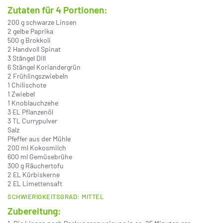
Zutaten für 4 Portionen:
200 g schwarze Linsen
2 gelbe Paprika
500 g Brokkoli
2 Handvoll Spinat
3 Stängel Dill
6 Stängel Koriandergrün
2 Frühlingszwiebeln
1 Chilischote
1 Zwiebel
1 Knoblauchzehe
3 EL Pflanzenöl
3 TL Currypulver
Salz
Pfeffer aus der Mühle
200 ml Kokosmilch
600 ml Gemüsebrühe
300 g Räuchertofu
2 EL Kürbiskerne
2 EL Limettensaft
SCHWIERIGKEITSGRAD: MITTEL
Zubereitung: