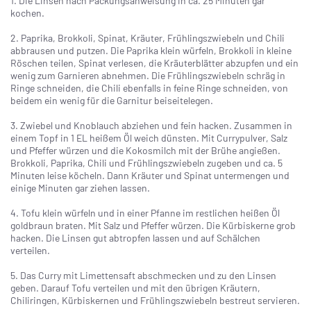
1. Die Linsen nach Packungsanweisung in ca. 25 Minuten gar
kochen.
2. Paprika, Brokkoli, Spinat, Kräuter, Frühlingszwiebeln und Chili
abbrausen und putzen. Die Paprika klein würfeln, Brokkoli in kleine
Röschen teilen, Spinat verlesen, die Kräuterblätter abzupfen und ein
wenig zum Garnieren abnehmen. Die Frühlingszwiebeln schräg in
Ringe schneiden, die Chili ebenfalls in feine Ringe schneiden, von
beidem ein wenig für die Garnitur beiseitelegen.
3. Zwiebel und Knoblauch abziehen und fein hacken. Zusammen in
einem Topf in 1 EL heißem Öl weich dünsten. Mit Currypulver, Salz
und Pfeffer würzen und die Kokosmilch mit der Brühe angießen.
Brokkoli, Paprika, Chili und Frühlingszwiebeln zugeben und ca. 5
Minuten leise köcheln. Dann Kräuter und Spinat untermengen und
einige Minuten gar ziehen lassen.
4. Tofu klein würfeln und in einer Pfanne im restlichen heißen Öl
goldbraun braten. Mit Salz und Pfeffer würzen. Die Kürbiskerne grob
hacken. Die Linsen gut abtropfen lassen und auf Schälchen
verteilen.
5. Das Curry mit Limettensaft abschmecken und zu den Linsen
geben. Darauf Tofu verteilen und mit den übrigen Kräutern,
Chiliringen, Kürbiskernen und Frühlingszwiebeln bestreut servieren.