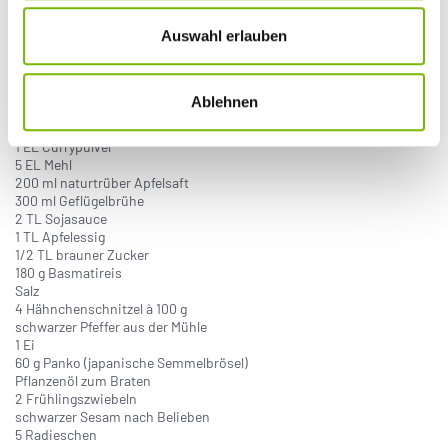
Hähnchen-Katsu-Curry mit Reis
Auswahl erlauben
Zutaten für 4 Portionen:
2 Möhren
Ablehnen
2 Zwiebeln
50 g Butter
1 EL Currypulver
5 EL Mehl
200 ml naturtrüber Apfelsaft
300 ml Geflügelbrühe
2 TL Sojasauce
1 TL Apfelessig
1/2 TL brauner Zucker
180 g Basmatireis
Salz
4 Hähnchenschnitzel à 100 g
schwarzer Pfeffer aus der Mühle
1 Ei
60 g Panko (japanische Semmelbrösel)
Pflanzenöl zum Braten
2 Frühlingszwiebeln
schwarzer Sesam nach Belieben
5 Radieschen