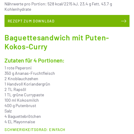
Nährwerte pro Portion: 528 kcal/2215 kJ, 23,4 g Fett, 43,7 g
Kohlenhydrate
REZEPT ZUM DOWNLOAD
Baguettesandwich mit Puten-
Kokos-Curry
Zutaten für 4 Portionen:
1 rote Peperoni
350 g Ananas-Fruchtfleisch
2 Knoblauchzehen
1 Handvoll Koriandergrün
2 TL Rapsöl
1 TL grüne Currypaste
100 ml Kokosmilch
400 g Putenbrust
Salz
4 Baguettebrötchen
4 EL Mayonnaise
SCHWIERIGKEITSGRAD: EINFACH