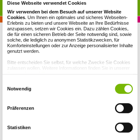
Diese Webseite verwendet Cookies
ALTERNATIVE MEDIZIN
Wir verwenden bei dem Besuch auf unserer Website
Cookies
. Um Ihnen ein optimales und sicheres Webseiten-
Erlebnis zu bieten und unsere Webseite an Ihre Bedürfnisse
anzupassen, setzen wir Cookies ein. Dazu zählen Cookies,
die für einen sicheren Betrieb der Seite notwendig sind, sowie
solche, die lediglich zu anonymen Statistikzwecken, für
Komforteinstellungen oder zur Anzeige personalisierter Inhalte
genutzt werden.
Bitte entscheiden Sie selbst, für welche Zwecke Sie Cookies
zulassen wollen. Weitere Informationen finden Sie in unserer
Datenschutzerklärung
.
Einwilligungsauswahl
Notwendig
Osteopathie für Schwangere und
Präferenzen
Mütter
Statistiken
Auch bei der Geburtsvorbereitung während der Schwangerschaft
oder nach der Geburt kann ein Osteopath ein wertvoller