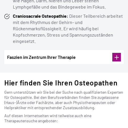
wie Magen, Darm, Nieren und Leber stehen
Lymphgefäße und das Bindegewebe im Fokus.
Craniosacrale Osteopathie:
Dieser Teilbereich arbeitet
mit dem Rhythmus der Gehirn- und
Rückenmarksflüssigkeit. Er wird häufig bei
Kopfschmerzen, Stress und Spannungszuständen
eingesetzt.
Faszien im Zentrum Ihrer Therapie
Faszien sind feine Bindegewebshüllen und die
Hier finden Sie Ihren Osteopathen
elementare Verbindung zwischen den körperlichen
Strukturen.
Gern unterstützen wir Sie bei der Suche nach qualifizierten Experten
Das Netzwerk aus tiefem und oberflächlichem
für Osteopathie. Bei den Berufsverbänden finden Sie zugelassene
Fasziengewebe hat großen Einfluss auf die gesamte
(Haus-)Ärzte oder Fachärzte, aber auch Physiotherapeuten oder
Körperwahrnehmung.
Heilpraktiker mit entsprechender Zusatzausbildung.
Verkleben und verhärten Faszienstrukturen, leidet
Auf diesen Internetseiten wird teilweise auch eine
der gesamte Organismus.
Therapeutensuche angeboten:
Schmerzhafte und chronische Verspannungen sind
eine typische Folge.