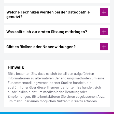
Bitte geben Sie für die Kostenerstattung Ihre
Bankverbindung an.
Gut zu wissen:
Wir überweisen Ihnen dann den jeweiligen Betrag auf
Welche Techniken werden bei der Osteopathie
Ihr Konto.
genutzt?
Was sollte ich zur ersten Sitzung mitbringen?
Gibt es Risiken oder Nebenwirkungen?
Ärztliche Verordnung
(z. B. Privatrezept) für die
Kostenbeteiligung der BKK GS
Aktuelle Befunde
wie Röntgen-, MRT- oder CT-Bilder,
Hinweis
Arztbriefe oder Laborergebnisse
Muskelkater oder Muskelziehen
Liste Ihrer Medikamente
, falls Sie regelmäßig welche
vorübergehender Müdigkeit
Bitte beachten Sie, dass es sich bei all den aufgeführten
einnehmen
einer kurzen Verstärkung der bestehenden
Informationen zu alternativen Behandlungsmethoden um eine
Bequeme Kleidung
, in der Sie sich frei bewegen
Beschwerden, bevor eine Besserung eintritt
Zusammenstellung verschiedener Quellen handelt, die
können
ausführlicher über diese Themen berichten. Es handelt sich
ausdrücklich nicht um medizinische Beratung oder
Empfehlungen. Bitte kontaktieren Sie einen zugelassenen Arzt,
um mehr über einen möglichen Nutzen für Sie zu erfahren.
akuten Entzündungen oder Infektionen
frischen Knochenbrüchen oder