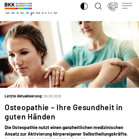
SUCHE ÖFFNEN
BKK
Osteopathie
Gildemeister
Seidensticker
iS
Letzte Aktualisierung:
06.08.2026
Osteopathie – Ihre Gesundheit in
guten Händen
Die Osteopathie nutzt einen ganzheitlichen medizinischen
Ansatz zur Aktivierung körpereigener Selbstheilungskräfte.