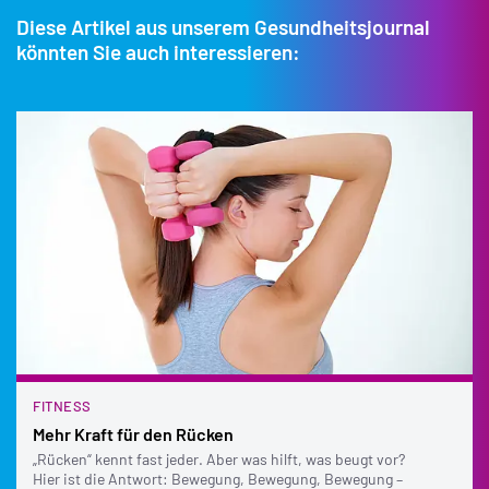
Bandscheibenvorfällen
Diese Artikel aus unserem Gesundheitsjournal
Tumorerkrankungen
könnten Sie auch interessieren:
schweren Herz-Kreislauf-Erkrankungen
Risikoschwangerschaften
FITNESS
Mehr Kraft für den Rücken
„Rücken“ kennt fast jeder. Aber was hilft, was beugt vor?
Hier ist die Antwort: Bewegung, Bewegung, Bewegung –