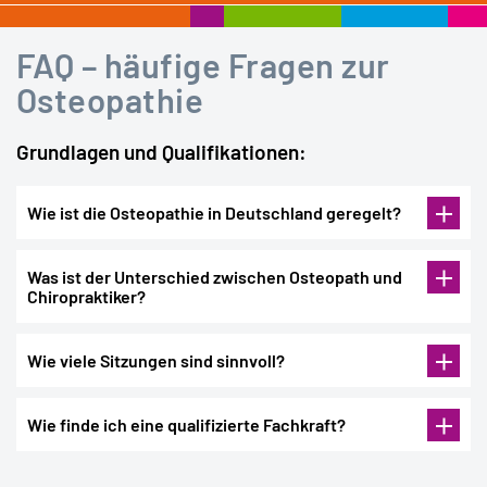
FAQ – häufige Fragen zur
Osteopathie
Grundlagen und Qualifikationen:
Wie ist die Osteopathie in Deutschland geregelt?
Was ist der Unterschied zwischen Osteopath und
Chiropraktiker?
Wie viele Sitzungen sind sinnvoll?
Umgangssprachlich werden für die Osteopathie unter anderem
Bezeichnungen wie „Chirotherapie“ und „Manuelle Medizin“
Wie finde ich eine qualifizierte Fachkraft?
verwendet, obwohl bei der Bedeutung zum Teil klar
unterschieden werden muss.