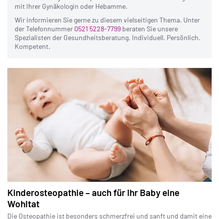
die Rückbildung sanft unterstützen
freiwillige Drehung zu verschaffen
mit Ihrer Gynäkologin oder Hebamme.
Verspannungen durch das häufige Tragen und Stillen
mildern
Wir informieren Sie gerne zu diesem vielseitigen Thema. Unter
der Telefonnummer
0521 5228-7799
beraten Sie unsere
Spezialisten der Gesundheitsberatung. Individuell. Persönlich.
Kompetent.
Kinderosteopathie – auch für Ihr Baby eine
Wohltat
Die Osteopathie ist besonders schmerzfrei und sanft und damit eine