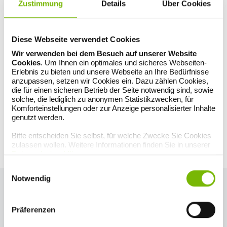
Zustimmung
Details
Über Cookies
Sie können unter bestimmten Voraussetzungen eine
Kostenübernahme für den Schwangerschaftsabbruch bei der BKK
GILDEMEISTER SEIDENSTICKER beantragen.
Diese Webseite verwendet Cookies
Unsere Kundenberatung am kostenlosen
Servicetelefon
hilft Ihnen.
Wir verwenden bei dem Besuch auf unserer Website
Unter der Telefonnummer
0800 0 255 255
beraten wir Sie
Cookies
. Um Ihnen ein optimales und sicheres Webseiten-
umfassend und diskret zur Kostenübernahme. Gerne können Sie
Erlebnis zu bieten und unsere Webseite an Ihre Bedürfnisse
uns auch schnell eine Nachricht über die
BKK GS-App
schicken oder
anzupassen, setzen wir Cookies ein. Dazu zählen Cookies,
unseren
Rückrufservice
nutzen.
die für einen sicheren Betrieb der Seite notwendig sind, sowie
solche, die lediglich zu anonymen Statistikzwecken, für
Komforteinstellungen oder zur Anzeige personalisierter Inhalte
Sie haben eine Frage - wir sind für Sie
genutzt werden.
da.
Bitte entscheiden Sie selbst, für welche Zwecke Sie Cookies
Am kostenlosen Servicetelefon
zulassen wollen. Weitere Informationen finden Sie in unserer
0800 0 255 255
und schnell über die
BKK GS-App
.
Datenschutzerklärung
.
Einwilligungsauswahl
Notwendig
Artikel teilen auf
Präferenzen