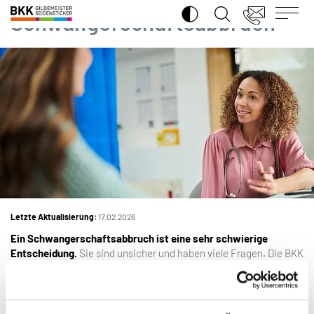
SUCHE ÖFFNEN
BKK
Schwangerschaftsabbruch
Gildemeister
Seidensticker
Letzte Aktualisierung:
17.02.2026
Ein Schwangerschaftsabbruch ist eine sehr schwierige
Entscheidung.
Sie sind unsicher und haben viele Fragen. Die BKK
GILDEMEISTER SEIDENSTICKER unterstützt Sie als Versicherte
mit einer diskreten und fundierten Beratung.
Kostenerstattung