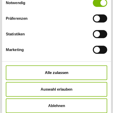
Notwendig
Präferenzen
Statistiken
Marketing
SPEZIAL
Alle zulassen
Endlich – ein positives Körperbild
Body Positivity oder: Liebe den Körper, den du hast! Mit
neuem Selbstverständnis und Selbstwertgefühl zu einem
Auswahl erlauben
positiven Körperbild und zu einem gesünderen und
glücklicheren Ich.
Ablehnen