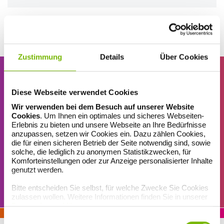
Zustimmung
Details
Über Cookies
Diese Webseite verwendet Cookies
Wir verwenden bei dem Besuch auf unserer Website
ERINNERUNGSSERVICE
Cookies
. Um Ihnen ein optimales und sicheres Webseiten-
Nix mehr verpassen!
Erlebnis zu bieten und unsere Webseite an Ihre Bedürfnisse
anzupassen, setzen wir Cookies ein. Dazu zählen Cookies,
Unser Erinnerungsservice für Sie – damit Ihnen keine Ausgabe
die für einen sicheren Betrieb der Seite notwendig sind, sowie
unseres Gesundheitsjournals und kein Gewinnspiel entgeht: Jetzt
solche, die lediglich zu anonymen Statistikzwecken, für
Komforteinstellungen oder zur Anzeige personalisierter Inhalte
Magazin-Newsletter abonnieren!
genutzt werden.
Bitte entscheiden Sie selbst, für welche Zwecke Sie Cookies
MAGAZIN-ABO
zulassen wollen. Weitere Informationen finden Sie in unserer
Datenschutzerklärung
.
Einwilligungsauswahl