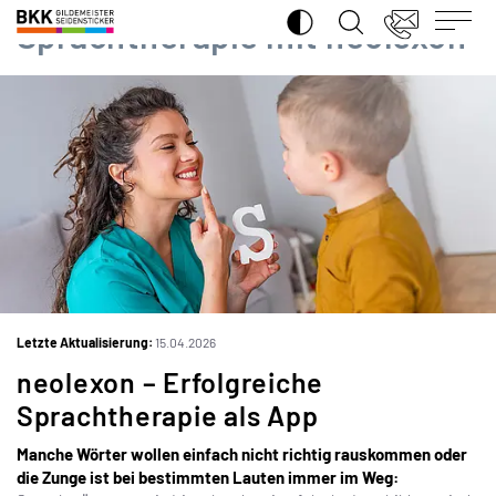
SUCHE ÖFFNEN
BKK
Sprachtherapie mit neolexon
Gildemeister
Seidensticker
iS
Letzte Aktualisierung:
15.04.2026
neolexon – Erfolgreiche
Sprachtherapie als App
Manche Wörter wollen einfach nicht richtig rauskommen oder
die Zunge ist bei bestimmten Lauten immer im Weg: