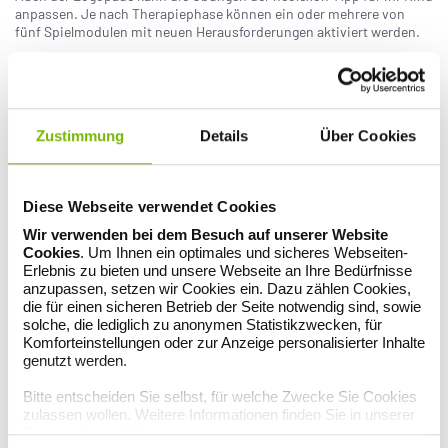
anpassen. Je nach Therapiephase können ein oder mehrere von
fünf Spielmodulen mit neuen Herausforderungen aktiviert werden.
Sie müssen die Cookies für Präferenzen aktivieren, damit der
Sie haben eine Frage - wir sind für Sie
Youtube-Player angezeigt werden kann.
da.
Zustimmung
Details
Über Cookies
COOKIE-EINSTELLUNGEN ÖFFNEN
Am kostenlosen Servicetelefon
0800 0 255 255
und schnell über die
BKK GS-App
.
Diese Webseite verwendet Cookies
Wir verwenden bei dem Besuch auf unserer Website
Cookies
. Um Ihnen ein optimales und sicheres Webseiten-
Erlebnis zu bieten und unsere Webseite an Ihre Bedürfnisse
anzupassen, setzen wir Cookies ein. Dazu zählen Cookies,
die für einen sicheren Betrieb der Seite notwendig sind, sowie
solche, die lediglich zu anonymen Statistikzwecken, für
Komforteinstellungen oder zur Anzeige personalisierter Inhalte
Downloads
genutzt werden.
Antrag Sprachtherapie Neolexon
Bitte entscheiden Sie selbst, für welche Zwecke Sie Cookies
zulassen wollen. Weitere Informationen finden Sie in unserer
Weiterführende Links
Datenschutzerklärung
.
neolexon.de