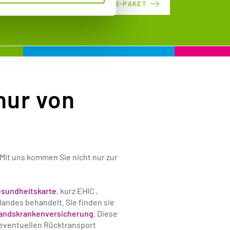
250 EURO VORTEILS-PAKET
 nur von
Mit uns kommen Sie nicht nur zur
sundheitskarte
, kurz EHIC ,
andes behandelt. Sie finden sie
landskrankenversicherung
. Diese
n eventuellen Rücktransport