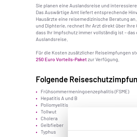
Sie planen eine Auslandsreise und interessie
Das Auswärtige Amt liefert entsprechende Hi
Hausärzte eine reisemedizinische Beratung an.
und Diphterie, rechnet Ihr Arzt direkt über Ihr
dass Ihr Impfschutz immer vollständig ist – das
Auslandsreise.
Für die Kosten zusätzlicher Reiseimpfungen st
250 Euro Vorteils-Paket
zur Verfügung.
Folgende Reiseschutzimpfung
Frühsommermeningoenzephalitis (FSME)
Hepatitis A und B
Poliomyelitis
Tollwut
Cholera
Gelbfieber
Typhus