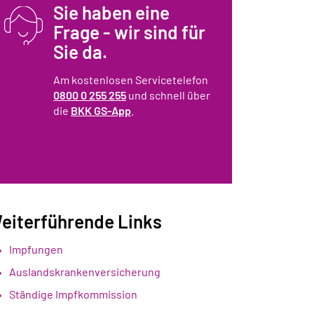
Sie haben eine
Frage - wir sind für
Sie da.
Am kostenlosen Servicetelefon
0800 0 255 255
und schnell über
die
BKK GS-App
.
eiterführende Links
Impfungen
Auslandskrankenversicherung
Ständige Impfkommission