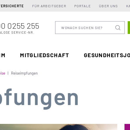
VERSICHERTE
FÜR ARBEITGEBER
PORTALE
ÜBER UNS
K
0 0255 255
Wonach suchen Sie
NLOSE SERVICE-NR.
MM
MITGLIEDSCHAFT
GESUNDHEITSJ
ise
Reiseimpfungen
pfungen