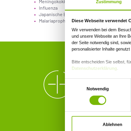
Meningokokken-Infektionen
Zustimmung
Influenza
Japanische Enzephalitis
Malariaprophylaxe
Diese Webseite verwendet 
Wir verwenden bei dem Besuch
und unsere Webseite an Ihre Be
der Seite notwendig sind, sowi
personalisierter Inhalte genutz
ZUSÄTZLICHE ANGEBO
Bitte entscheiden Sie selbst, 
Datenschutzerklärung
.
250 Eu
Einwilligungsauswahl
Notwendig
Für zusätzlic
Gesundheitska
Vorteils-Paket
Ablehnen