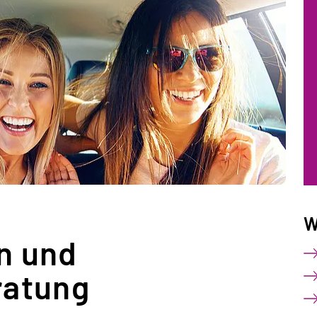
W
n und
ratung