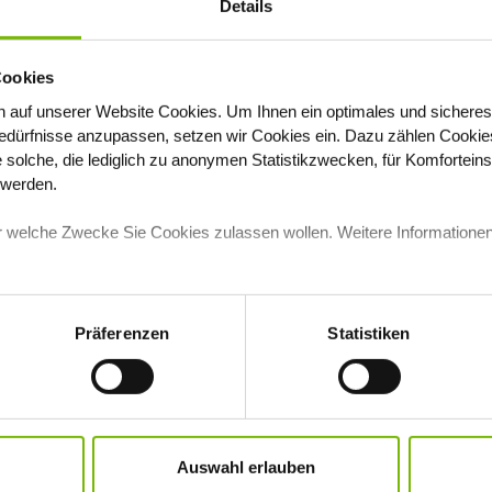
Details
Cookies
 auf unserer Website Cookies
. Um Ihnen ein optimales und sicheres
dürfnisse anzupassen, setzen wir Cookies ein. Dazu zählen Cookies,
e solche, die lediglich zu anonymen Statistikzwecken, für Komfortein
t werden.
TE
für welche Zwecke Sie Cookies zulassen wollen. Weitere Informationen
ro Vorteils-Paket
Präferenzen
Statistiken
he Impfungen und Reiseschutzimpfungen, die ni
rte abgerechnet werden, steht Ihnen Ihr pers
zur Verfügung.
Auswahl erlauben