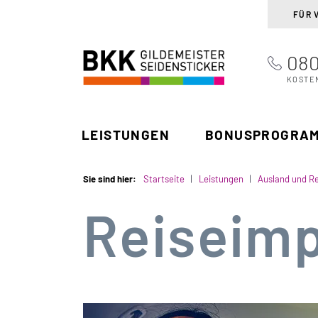
FÜR 
080
BKK Gildemeister
Suchen
Seidensticker
KOSTE
LEISTUNGEN
BONUSPROGRA
Sie sind hier:
Startseite
Leistungen
Ausland und Re
Reiseim