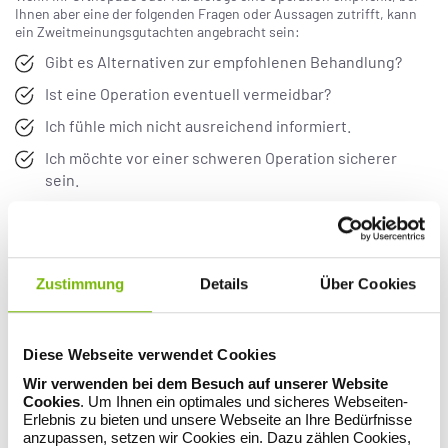
Ihnen aber eine der folgenden Fragen oder Aussagen zutrifft, kann
ein Zweitmeinungsgutachten angebracht sein:
Gibt es Alternativen zur empfohlenen Behandlung?
Ist eine Operation eventuell vermeidbar?
Ich fühle mich nicht ausreichend informiert.
Ich möchte vor einer schweren Operation sicherer
sein.
Ich habe keine Möglichkeit, einen ausgewiesenen
Spezialisten für meine Erkrankung aufzusuchen.
In 4 Schritten zur ärztlichen
Zustimmung
Details
Über Cookies
Zweitmeinung
Sie lassen sich alle vorhandenen Unterlagen und
Diese Webseite verwendet Cookies
Aufnahmen (Arztbrief, MRT, CT, Röntgenbilder etc.) vom
Wir verwenden bei dem Besuch auf unserer Website
behandelnden Arzt aushändigen. Als Patient haben Sie
Cookies
. Um Ihnen ein optimales und sicheres Webseiten-
ein Recht auf Ihre Unterlagen.
Erlebnis zu bieten und unsere Webseite an Ihre Bedürfnisse
Sie nehmen telefonisch Kontakt mit uns oder direkt mit
anzupassen, setzen wir Cookies ein. Dazu zählen Cookies,