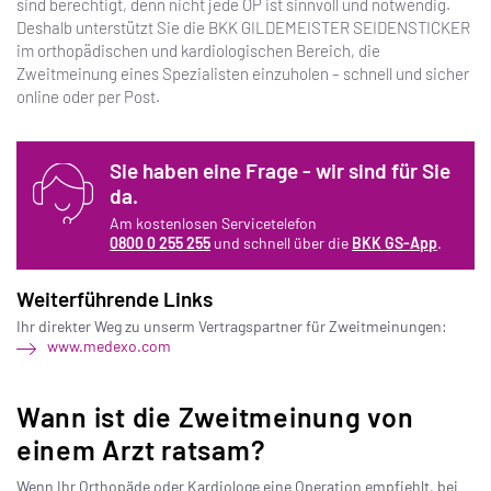
sind berechtigt, denn nicht jede OP ist sinnvoll und notwendig.
Deshalb unterstützt Sie die BKK GILDEMEISTER SEIDENSTICKER
im orthopädischen und kardiologischen Bereich, die
Zweitmeinung eines Spezialisten einzuholen – schnell und sicher
online oder per Post.
Sie haben eine Frage - wir sind für Sie
da.
Am kostenlosen Servicetelefon
0800 0 255 255
und schnell über die
BKK GS-App
.
Weiterführende Links
Ihr direkter Weg zu unserm Vertragspartner für Zweitmeinungen:
www.medexo.com
Wann ist die Zweitmeinung von
einem Arzt ratsam?
Wenn Ihr Orthopäde oder Kardiologe eine Operation empfiehlt, bei