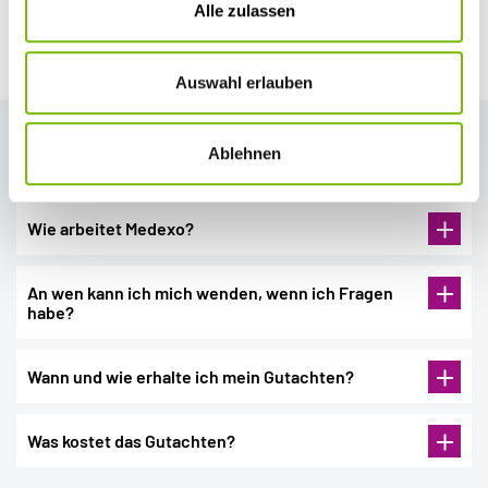
Entscheidungen der Experten, die Ihr Zweitgutachten erstellen,
Alle zulassen
werden nicht durch wirtschaftliche Interessen beeinflusst, da eine
Weiterbehandlung durch diese Ärzte ausgeschlossen ist. Die Kosten
für das Gutachten übernehmen wir für Sie.
Auswahl erlauben
Häufige Fragen zur
Ablehnen
Zweitmeinung
Wie arbeitet Medexo?
An wen kann ich mich wenden, wenn ich Fragen
habe?
Medexo-Hotline
Wann und wie erhalte ich mein Gutachten?
030 555 70 530
Was kostet das Gutachten?