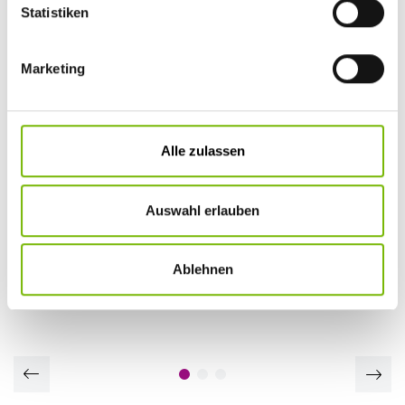
Statistiken
Marketing
Alle zulassen
GESUNDHEITSJOURNAL
Die neue Ausgabe ist da!
Sommerzeit ist Urlaubszeit – und Gesundheitsurlaube liegen im
Auswahl erlauben
Trend. Mit unseren Tipps finden Sie die passende Auszeit.
Auch Trailrunning, das Laufen durch Wälder und Wiesen, bietet
besondere Erlebnisse.
Ablehnen