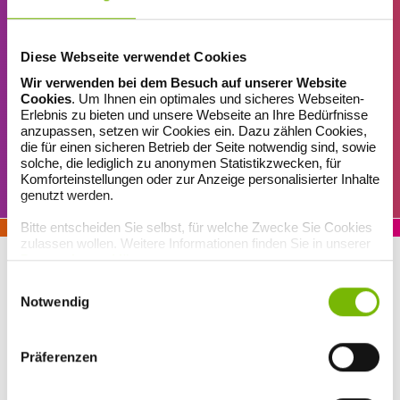
KINDER
SCHWANGERSCHAFT
SPORT
Diese Webseite verwendet Cookies
Wir verwenden bei dem Besuch auf unserer Website
Cookies
. Um Ihnen ein optimales und sicheres Webseiten-
Erlebnis zu bieten und unsere Webseite an Ihre Bedürfnisse
REISE
VORSORGE
ONLINE-TRAINING
anzupassen, setzen wir Cookies ein. Dazu zählen Cookies,
die für einen sicheren Betrieb der Seite notwendig sind, sowie
solche, die lediglich zu anonymen Statistikzwecken, für
Komforteinstellungen oder zur Anzeige personalisierter Inhalte
genutzt werden.
SERVICE
Bitte entscheiden Sie selbst, für welche Zwecke Sie Cookies
zulassen wollen. Weitere Informationen finden Sie in unserer
Datenschutzerklärung
.
Serviceangebote der BKK GILDEMEISTER
SEIDENSTICKER
Einwilligungsauswahl
Notwendig
Präferenzen