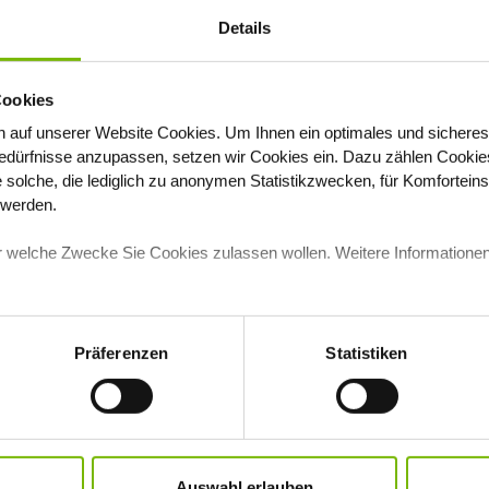
Details
Cookies
 auf unserer Website Cookies
. Um Ihnen ein optimales und sicheres
dürfnisse anzupassen, setzen wir Cookies ein. Dazu zählen Cookies,
e solche, die lediglich zu anonymen Statistikzwecken, für Komfortein
t werden.
deutsche Telefonnummer notwendig. Falls
für welche Zwecke Sie Cookies zulassen wollen. Weitere Informationen
 Anfrage bitte per E-Mail an
n können.
Präferenzen
Statistiken
ormationen zur Verarbeitung Ihrer Daten
kkgs.de/datenschutz
.
Auswahl erlauben