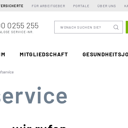
VERSICHERTE
FÜR ARBEITGEBER
PORTALE
ÜBER UNS
K
0 0255 255
Wonach suchen Sie
NLOSE SERVICE-NR.
MM
MITGLIEDSCHAFT
GESUNDHEITSJ
fservice
ervice