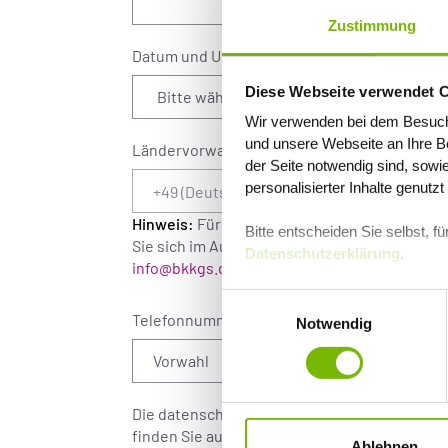
Zustimmung
Datum und Uhrzeit des Rückrufs
*
Diese Webseite verwendet 
Wir verwenden bei dem Besuch
und unsere Webseite an Ihre Be
Ländervorwahl
der Seite notwendig sind, sowi
personalisierter Inhalte genutz
Hinweis:
Für die Kontaktaufnahme ist eine 
Bitte entscheiden Sie selbst, 
Sie sich im Ausland befinden, senden Sie Ihre
Datenschutzerklärung
.
info@bkkgs.de
, damit wir Ihnen weiterhelfe
Einwilligungsauswahl
Telefonnummer
*
Notwendig
Die datenschutzrechtlichen Hinweise und Inf
finden Sie auf unserer Webseite unter
www.b
Ablehnen