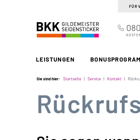
FÜR 
080
BKK Gildemeister
Suchen
Seidensticker
KOSTE
LEISTUNGEN
BONUSPROGRA
Sie sind hier:
Startseite
Service
Kontakt
Rückru
Rückrufs