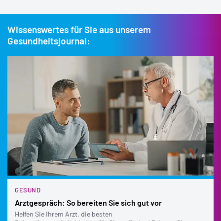
Es liegen keine schweren Beschwerden vor.
Es ist keine Videosprechstunde möglich.
elektronische Gesundheitskarte
Es geht um eine Erstbescheinigung.
Wissenswertes für Sie aus unserem
für bis zu fünf
Kalendertage
Gesundheitsjournal:
HAUSARZTPROGRAMM
GESUND
Arztgespräch: So bereiten Sie sich gut vor
Helfen Sie Ihrem Arzt, die besten