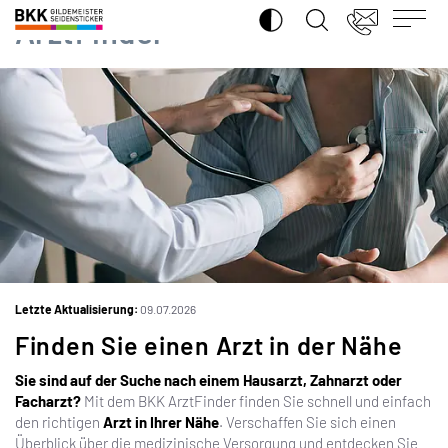
SUCHE ÖFFNEN
BKK
ArztFinder
Gildemeister
Seidensticker
iS
Letzte Aktualisierung:
09.07.2026
Finden Sie einen Arzt in der Nähe
Sie sind auf der Suche nach einem Hausarzt, Zahnarzt oder
Facharzt?
Mit dem BKK ArztFinder finden Sie schnell und einfach
den richtigen
Arzt in Ihrer Nähe
. Verschaffen Sie sich einen
Überblick über die medizinische Versorgung und entdecken Sie