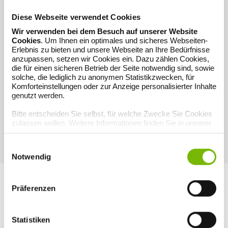
Ihre Vorteile mit dem BKK ArztFinder
Diese Webseite verwendet Cookies
Schnell und unkompliziert Ärztin oder Arzt finden.
Wir verwenden bei dem Besuch auf unserer Website
Direkt am Computer oder über Mobilgeräte wie
Cookies
. Um Ihnen ein optimales und sicheres Webseiten-
Erlebnis zu bieten und unsere Webseite an Ihre Bedürfnisse
Smartphones.
anzupassen, setzen wir Cookies ein. Dazu zählen Cookies,
Ideal für Familien, Berufstätige und ältere Menschen.
die für einen sicheren Betrieb der Seite notwendig sind, sowie
solche, die lediglich zu anonymen Statistikzwecken, für
Auch im Urlaub oder bei einem Umzug gezielt nach
Komforteinstellungen oder zur Anzeige personalisierter Inhalte
Fachärzten in der Nähe suchen.
genutzt werden.
Arztpraxen mit Kassenzulassung anzeigen lassen – für
Bitte entscheiden Sie selbst, für welche Zwecke Sie Cookies
eine sichere Abrechnung mit Ihrer Krankenkasse.
zulassen wollen. Weitere Informationen finden Sie in unserer
Datenschutzerklärung
.
BKK ARZTFINDER
Einwilligungsauswahl
Notwendig
Arzt-Auskunft
Präferenzen
Auch mit der »Arzt-Auskunft« der Stiftung Gesundheit können Sie
den richtigen Arzt und Psychotherapeuten finden. Mit wenigen
Klicks erhalten Sie die gewünschten Informationen.
Statistiken
Fachgebiet wählen