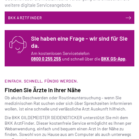
weitere digitale Serviceangebote.
BKK ARZTFINDER
iSt
Sie haben eine Frage - wir sind für Sie
da.
Am kostenlosen Servicetelefon
0800 0 255 255
und schnell über die
BKK GS-App
.
EINFACH. SCHNELL. FÜNDIG WERDEN.
Finden Sie Ärzte in Ihrer Nähe
Ob akute Beschwerden oder Routineuntersuchung – wenn Sie
iSt
medizinischen Rat suchen oder sich über Sprechzeiten informieren
wollen, ist eine schnelle und verlässliche Arzt Auskunft hilfreich.
Die BKK GILDEMEISTER SEIDENSTICKER unterstützt Sie mit dem
BKK ArztFinder. Dieser kostenfreie Service ermöglicht es Ihnen per
Webanwendung, einfach und bequem einen Arzt in der Nähe zu
finden. Sowohl von zu Hause aus am Computer als auch unterwegs