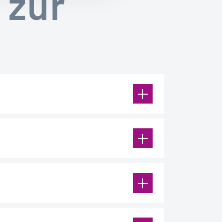
 zur
tarbeitenden der Deutschen Post
te ein Ausweisdokument bereit.
durch unsere Mitarbeiterinnen
PIN-Brief per Post.