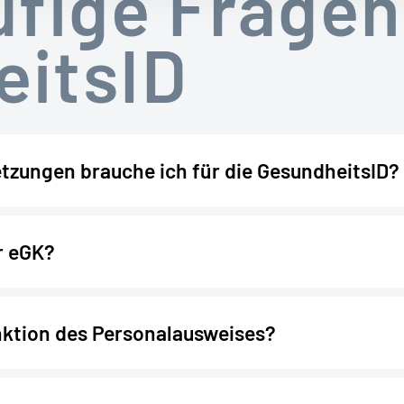
ufige Fragen
eitsID
tzungen brauche ich für die GesundheitsID?
r eGK?
BKK GS-App
nktion des Personalausweises?
enden Ihnen den PIN-Brief mit dem Post-Ident-Verfahren zu. Sie werden dann von Mi
ei der Zustellung an Ihrer Haustür oder in einer der Postfilialen. Halten Sie dafür bit
tellen:
Sie können gerne in unseren
Kundencentern
vorbeikommen. Hier werden Sie 
rt. Hierzu benötigen Sie ebenfalls ein Ausweisdokument. Im Nachgang erhalten Sie den 