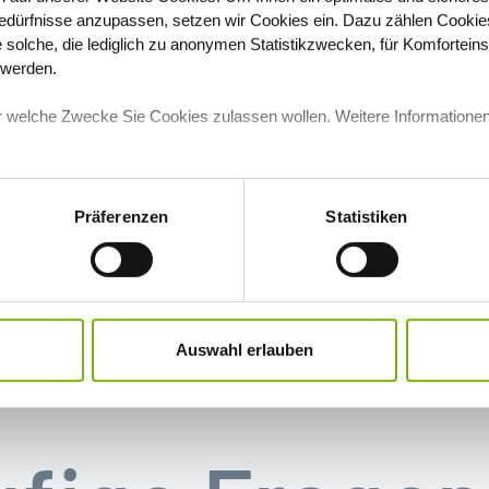
dürfnisse anzupassen, setzen wir Cookies ein. Dazu zählen Cookies,
ID für verschiedene Betriebssysteme
e solche, die lediglich zu anonymen Statistikzwecken, für Komfortein
t werden.
für welche Zwecke Sie Cookies zulassen wollen. Weitere Informationen
eldung unter Android
Präferenzen
Statistiken
e
ldung unter iOS
tsbestätigung zuvor mit VideoIdent oder SelfIdent
e
olung der Identitätsbestätigung
Auswahl erlauben
entitätsbestätigung älter als 6 Monate
olung der Identitätsbestätigung