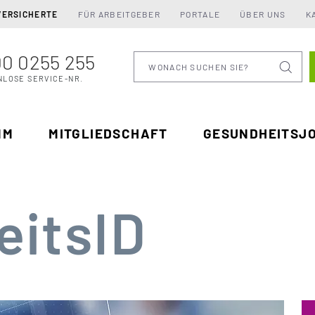
VERSICHERTE
FÜR ARBEITGEBER
PORTALE
ÜBER UNS
K
0 0255 255
Wonach suchen Sie
NLOSE SERVICE-NR.
MM
MITGLIEDSCHAFT
GESUNDHEITSJ
eitsID