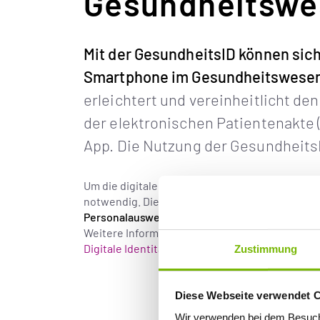
Gesundheitswe
Mit der GesundheitsID können sich
Smartphone im Gesundheitswesen
erleichtert und vereinheitlicht de
der elektronischen Patientenakte 
App. Die Nutzung der GesundheitsID 
Um die digitale Identität vor Missbrauch zu sch
notwendig. Die persönliche Identifizierung ist 
Personalausweises
oder über die elektronisch
Weitere Informationen zur GesundheitsID erhal
Digitale Identitäten im Gesundheitswesen
der 
Zustimmung
Diese Webseite verwendet 
Wir verwenden bei dem Besuch