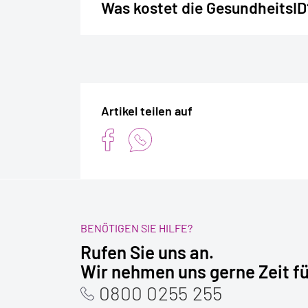
Was kostet die GesundheitsID
Elektronische Patientenakt
Bunde
Smartphone/Tablet und folge
Hinweis:
Artikel teilen auf
BENÖTIGEN SIE HILFE?
Rufen Sie uns an.
NACH OBEN
Wir nehmen uns gerne Zeit fü
0800 0255 255