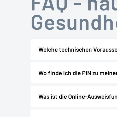
FAQ - hä
Gesundh
Welche technischen Vorausse
Wo finde ich die PIN zu meine
Was ist die Online-Ausweisfu
Post-Ident-Verfahren:
Wir s
AG identifiziert: entweder b
In einer unserer Geschäftss
und Mitarbeiter identifizie