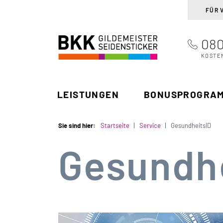
FÜR 
080
BKK Gildemeister
Suchen
Seidensticker
KOSTE
LEISTUNGEN
BONUSPROGRA
Sie sind hier:
Startseite
Service
GesundheitsID
Gesundh