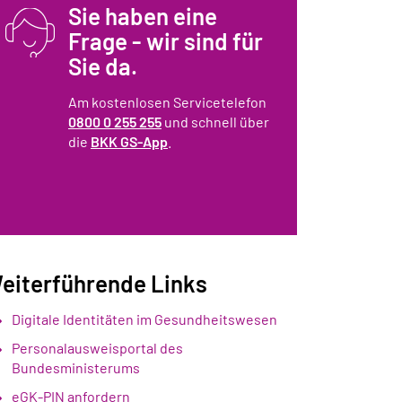
Sie haben eine
Frage - wir sind für
Sie da.
Am kostenlosen Servicetelefon
0800 0 255 255
und schnell über
die
BKK GS-App
.
eiterführende Links
Digitale Identitäten im Gesundheitswesen
Personalausweisportal des
Bundesministerums
eGK-PIN anfordern