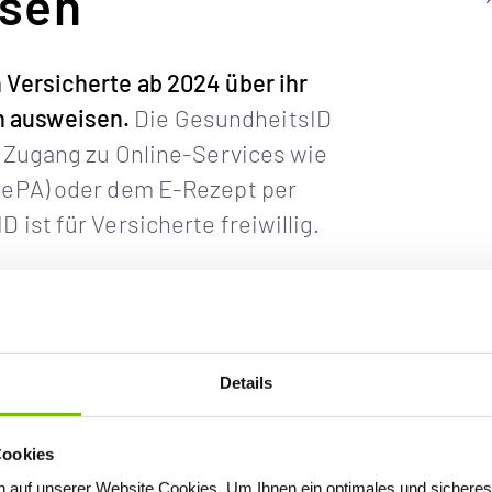
sen
 Versicherte ab 2024 über ihr
 ausweisen.
Die GesundheitsID
n Zugang zu Online-Services wie
(ePA) oder dem E-Rezept per
ist für Versicherte freiwillig.
ützen, ist eine einmalige Registrierung
über die
Online-Ausweisfunktion des
e
Gesundheitskarte (eGK) mit PIN
möglich.
ten Sie auf der Seite
gematik.
Details
Cookies
 auf unserer Website Cookies
. Um Ihnen ein optimales und sicheres