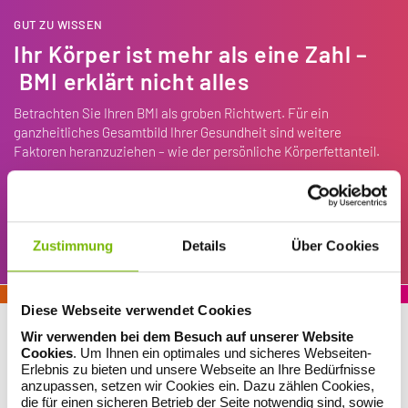
GUT ZU WISSEN
Ihr Körper ist mehr als eine Zahl –
BMI erklärt nicht alles
Betrachten Sie Ihren BMI als groben Richtwert. Für ein
ganzheitliches Gesamtbild Ihrer Gesundheit sind weitere
Faktoren heranzuziehen – wie der persönliche Körperfettanteil.
Bedenken Sie, dass der BMI keinen Unterschied zwischen
Muskel- und Fettmasse macht. Bei sportlichen Menschen mit viel
Muskelmasse kann der BMI deshalb fälschlicherweise im Bereich
Übergewicht liegen. Sprechen Sie im Zweifelsfall immer mit
Zustimmung
Details
Über Cookies
Ihrem Arzt oder Ihrer Ärztin.
Diese Webseite verwendet Cookies
Ihr Ergebnis – und was Sie daraus machen können
Wir verwenden bei dem Besuch auf unserer Website
Cookies
. Um Ihnen ein optimales und sicheres Webseiten-
Viele Menschen wünschen sich mehr Energie im Alltag, mehr
Erlebnis zu bieten und unsere Webseite an Ihre Bedürfnisse
Selbstvertrauen im Spiegel oder mehr Leichtigkeit beim Spielen mit
anzupassen, setzen wir Cookies ein. Dazu zählen Cookies,
den Kindern. Egal, was die BMI-Berechnung ergibt: Der Wert zeigt,
die für einen sicheren Betrieb der Seite notwendig sind, sowie
wo Sie gerade stehen. Den nächsten Schritt bestimmen Sie.