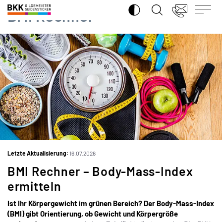
SUCHE ÖFFNEN
BKK
BMI Rechner
Gildemeister
Seidensticker
iSt
Letzte Aktualisierung:
16.07.2026
BMI Rechner – Body-Mass-Index
ermitteln
Ist Ihr Körpergewicht im grünen Bereich?
Der Body-Mass-Index
(BMI) gibt Orientierung, ob Gewicht und Körpergröße