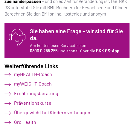
zueinanderpassen
– und ob es Zeit für Veränderung ist. Die BKK
GS unterstützt Sie mit BMI-Rechnern für Erwachsene und Kinder.
Berechnen Sie den BMI online, kostenlos und anonym.
Sie haben eine Frage - wir sind für Sie
da.
Am kostenlosen Servicetelefon
0800 0 255 255
und schnell über die
BKK GS-App
.
Weiterführende Links
myHEALTH-Coach
iS
myWEIGHT-Coach
Ernährungsberatung
Präventionskurse
Übergewicht bei Kindern vorbeugen
Gro Health