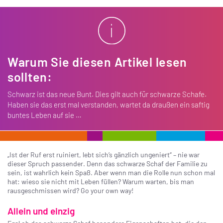
Warum Sie diesen Artikel lesen
sollten:
Schwarz ist das neue Bunt. Dies gilt auch für schwarze Schafe.
Haben sie das erst mal verstanden, wartet da draußen ein saftig
buntes Leben auf sie …
„Ist der Ruf erst ruiniert, lebt sich’s gänzlich ungeniert“ – nie war
dieser Spruch passender. Denn das schwarze Schaf der Familie zu
sein, ist wahrlich kein Spaß. Aber wenn man die Rolle nun schon mal
hat: wieso sie nicht mit Leben füllen? Warum warten, bis man
rausgeschmissen wird? Go your own way!
Allein und einzig