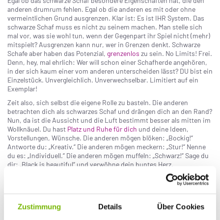
Egal ob das schwarze Schaf besondere Eigenschaften hat, die den
anderen drumrum fehlen. Egal ob die anderen es mit oder ohne
vermeintlichen Grund ausgrenzen. Klar ist: Es ist IHR System. Das
schwarze Schaf muss es nicht zu seinem machen. Man stelle sich
mal vor, was sie wohl tun, wenn der Gegenpart ihr Spiel nicht (mehr)
mitspielt? Ausgrenzen kann nur, wer in Grenzen denkt. Schwarze
Schafe aber haben das Potenzial,
grenzenlos
zu sein. No Limits! Frei.
Denn, hey, mal ehrlich: Wer will schon einer Schafherde angehören,
in der sich kaum einer vom anderen unterscheiden lässt? DU bist ein
Einzelstück. Unvergleichlich. Unverwechselbar. Limitiert auf ein
Exemplar!
Zeit also, sich selbst die eigene Rolle zu basteln. Die anderen
betrachten dich als schwarzes Schaf und drängen dich an den Rand?
Nun, da ist die Aussicht und die Luft bestimmt besser als mitten im
Wollknäuel. Du hast
Platz und Ruhe für dich
und deine Ideen,
Vorstellungen, Wünsche. Die anderen mögen blöken: „Bockig!“
Antworte du: „Kreativ.“ Die anderen mögen meckern: „Stur!“ Nenne
du es: „Individuell.“ Die anderen mögen muffeln: „Schwarz!“ Sage du
dir: „Black is beautiful“ und verwöhne dein buntes Herz.
Bunter und munter
Ob schwarzes Schaf oder nicht: Das wahre Glück findet man
ohnehin nur in sich selbst. Aber wohl kaum in einer schwarzen
Zustimmung
Details
Über Cookies
Seele. Wer erwartet, von anderen glücklich gemacht zu werden, ist