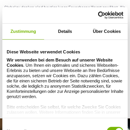
Global zu denken sind heutige junge Erwachsene längst gewöhnt. Als
Digital Natives mit dem Internet aufgewachsen, war die Entstehung
der Sozialen Onlinemedien Teil des eigenen Großwerdens.
WhatsApp, Instagram, Blogging & Co. sind ihnen gängige Werkzeuge
des Lebens, Liebens und Arbeitens – die dazugehörige
Zustimmung
Details
Über Cookies
Unbegrenztheit sowie die weltweite Vernetzung eine
Selbstverständlichkeit. Große Freiheit pur – im Cyberspace, im
Leben und in den Köpfen!
Diese Webseite verwendet Cookies
Alles ist möglich
Wir verwenden bei dem Besuch auf unserer Website
Das Zeitalter des „Anything goes“ beinhaltet die freie Wahl –
Cookies
. Um Ihnen ein optimales und sicheres Webseiten-
allerdings auch die Qual der Wahl. Einerseits lädt das Füllhorn der
Erlebnis zu bieten und unsere Webseite an Ihre Bedürfnisse
Optionen dazu ein, sich hineinzuwerfen, abzutauchen, sich
anzupassen, setzen wir Cookies ein. Dazu zählen Cookies,
auszuprobieren. Schließlich gehört der stringente Lebensweg, wie
die für einen sicheren Betrieb der Seite notwendig sind, sowie
es ihn früher einmal gab – mit einmal erlerntem, lebenslang
solche, die lediglich zu anonymen Statistikzwecken, für
ausgeführtem Beruf am Heimatort und starren zeitlichen
Komforteinstellungen oder zur Anzeige personalisierter Inhalte
Fixpunkten fürs Heiraten, Kinderkriegen und In-Rente-Gehen –
genutzt werden.
längst der Vergangenheit an. Auch gesellschaftliche und moralische
Grenzen sind kleiner geworden. Man wäre ja blöd, da nicht alles
Bitte entscheiden Sie selbst, für welche Zwecke Sie Cookies
austesten zu wollen, was möglich ist. Oder?
zulassen wollen. Weitere Informationen finden Sie in unserer
Datenschutzerklärung
.
Einwilligungsauswahl