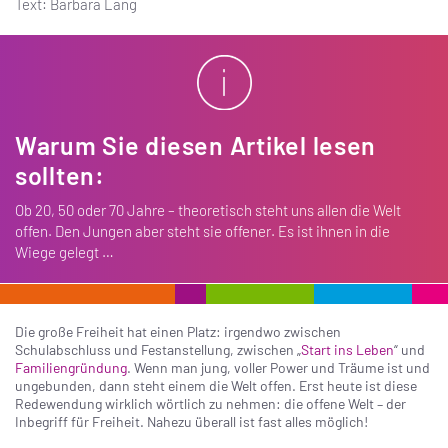
Text: Barbara Lang
Warum Sie diesen Artikel lesen
sollten:
Ob 20, 50 oder 70 Jahre – theoretisch steht uns allen die Welt
offen. Den Jungen aber steht sie offener. Es ist ihnen in die
Wiege gelegt …
Die große Freiheit hat einen Platz: irgendwo zwischen
Schulabschluss und Festanstellung, zwischen „
Start ins Leben
“ und
Familiengründung
. Wenn man jung, voller Power und Träume ist und
ungebunden, dann steht einem die Welt offen. Erst heute ist diese
Redewendung wirklich wörtlich zu nehmen: die offene Welt – der
Inbegriff für Freiheit. Nahezu überall ist fast alles möglich!