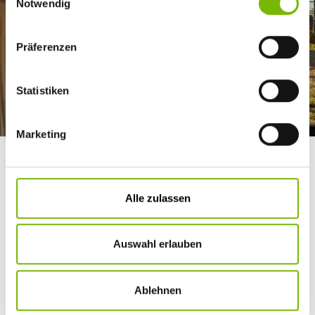
Notwendig
Präferenzen
Statistiken
Marketing
Warum nicht mal in Australien coachsurfen oder auf der
Farm arbeiten? Was früher nur für eine Handvoll Studenten
möglich war, ist heute kein große Sache mehr.
Alle zulassen
Finde dich selbst
Andererseits führt so eine grenzenlose Freiheit bei vielen auch zur
Auswahl erlauben
Orientierungslosigkeit. Nicht jeder, der da eintaucht, kommt auch
wieder hoch. Die schier unendlichen Möglichkeiten erfordern
Kompetenz und Mut, einen halbwegs festen Plan, Willen und Ziele.
Ansonsten kann man sich schnell verzetteln. Genauso wichtig sind
Ablehnen
aber auch Flexibilität, Spontaneität, Offenheit und Leichtigkeit.