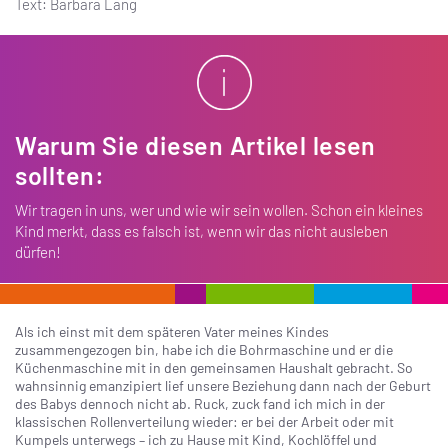
Text: Barbara Lang
Warum Sie diesen Artikel lesen
sollten:
Wir tragen in uns, wer und wie wir sein wollen. Schon ein kleines
Kind merkt, dass es falsch ist, wenn wir das nicht ausleben
dürfen!
Als ich einst mit dem späteren Vater meines Kindes
zusammengezogen bin, habe ich die Bohrmaschine und er die
Küchenmaschine mit in den gemeinsamen Haushalt gebracht. So
wahnsinnig emanzipiert lief unsere Beziehung dann nach der Geburt
des Babys dennoch nicht ab. Ruck, zuck fand ich mich in der
klassischen Rollenverteilung wieder: er bei der Arbeit oder mit
Kumpels unterwegs – ich zu Hause mit Kind, Kochlöffel und