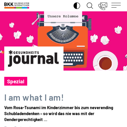
SUCHE ÖFFNEN
BKK
Gildemeister
Seidensticker
Spezial
I am what I am!
Vom Rosa-Tsunami im Kinderzimmer bis zum neverending
Schubladendenken – so wird das nie was mit der
Gendergerechtigkeit …