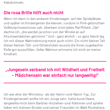
Kekskrümeln.
Die rosa Brille hilft auch nicht
Wenn ich dann in den anderen Kinderwagen, auf den Spielplätzen
und später im Kindergarten die kleinen, rundum in Pink getünchten
Vollblutprinzessinnen sah, überkam mich jedes Mal Mitleid. „Oje“,
dachte ich, „die werden ja schon von der Windel an auf
Klischeemädchen getrimmt.“ Und – ganz ehrlich – so ganz falsch lag
ich mit dieser Wahrnehmung meist auch nicht. Ein nicht kleiner Teil
dieser kleinen Tüll- und Glitzerzicken wusste die ihnen zugedachte
Rolle gut auszufüllen. Voller Wehmut erinnerte ich mich an meine
Kindheit.
„Jungesein verband ich mit Wildheit und Freiheit
– Mädchensein war einfach nur langweilig!“
Ich war eher der Winnetou- als der Hanni-und-Nanni-Typ. Zur
Kindergartenzeit wollte ich ein Junge sein, hatte kurze Haare,
langweilte mich beim Barbies-Anziehen-und-Kämmen und spielte
lieber mit meinem Bruder und seinen Freunden im Wald Musketiere.