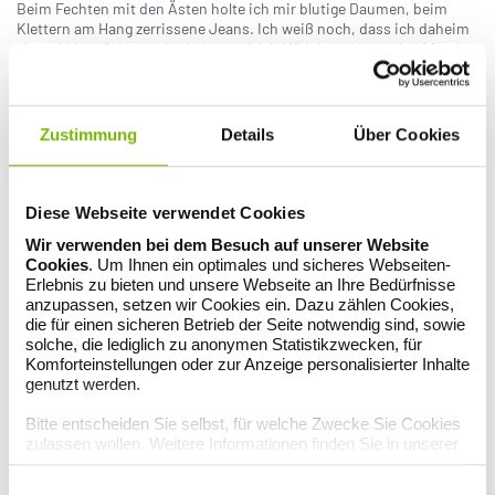
Beim Fechten mit den Ästen holte ich mir blutige Daumen, beim
Klettern am Hang zerrissene Jeans. Ich weiß noch, dass ich daheim
einmal bitterlich geweint habe, weil ich Mädchensein so doof fand.
Jungesein verband ich mit
Freiheit
und Wildheit. Aber all die
Erwartungen, die an Mädchen gestellt wurden, waren für mich ein zu
enges Korsett: brav und adrett sein, hübsch gekämmt und mit
geflochtenen Zöpfen, Lacksandalen statt Turnschuhen, auf der
Zustimmung
Details
Über Cookies
Decke sitzend statt herumstreunend – laaaaangweilig!
Von Natur aus Suffragette
Diese Webseite verwendet Cookies
Erst Jahrzehnte später ist mir klar geworden, dass ich damals schon
eine emanzipierte Feministin war, ohne jemals irgendetwas davon
Wir verwenden bei dem Besuch auf unserer Website
gehört oder entsprechende Vorbilder gehabt zu haben. Ein
Cookies
. Um Ihnen ein optimales und sicheres Webseiten-
Naturtalent, quasi. Das sich in keine Rollenvorstellungen zwängen
Erlebnis zu bieten und unsere Webseite an Ihre Bedürfnisse
lassen wollte – aber auch schon früh Diskriminierung erlebt hatte:
anzupassen, setzen wir Cookies ein. Dazu zählen Cookies,
Als der Pfarrer in der vierten Klasse neue Ministranten anwerben
die für einen sicheren Betrieb der Seite notwendig sind, sowie
wollte, schnellte mein Finger sofort in die Höhe (warum auch
solche, die lediglich zu anonymen Statistikzwecken, für
immer). Doch er legte die Stirn in Falten, schüttelte den Kopf und
Komforteinstellungen oder zur Anzeige personalisierter Inhalte
machte eine wegwischende Handbewegung: „Du nicht, du bist ja ein
genutzt werden.
Mädchen.“ Das saß! Ich war sprachlos. Pffffhhh – dann halt nicht!
Sollte er doch diesen geschleckten Sebastian seine Hostien tragen
Bitte entscheiden Sie selbst, für welche Zwecke Sie Cookies
lassen.
zulassen wollen. Weitere Informationen finden Sie in unserer
Datenschutzerklärung
.
Sei 'ne Marke!
Einwilligungsauswahl