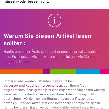
müssen – oder besser nicht.
Warum Sie diesen Artikel lesen
sollten:
Häufig empfehlen Ärzte Untersuchungen, die privat zu zahlen
sind. Es ist gut zu wissen, warum das so ist und wie Sie damit
umgehen können.
Immer wieder werden Patienten, bevorzugt bei
Vorsorge- und Routineuntersuchungen
, von ihrem Arzt
angesprochen, dass gerade jetzt eine ergänzende Diagnostik wichtig
wäre, weil … Da die Krankenkassen diese Untersuchung nicht
übernehmen würden, sei der Betrag bitte an der Rezeption zu
bezahlen. Oder der Arzt bietet eine besondere Therapie an, genau
richtig bei diesen Beschwerden – doch leider keine Kassenleistung.