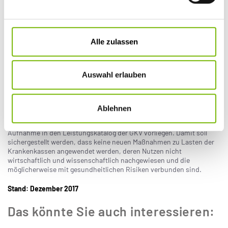
Wenn für diese Leistungen eine Privatrechnung ausgestellt wurde,
handelt es sich um eine IGeL, die nachträglich nicht mehr von uns
erstattet werden kann.
Alle zulassen
Warum bezahlt die Krankenkasse diese
Leistungen nicht?
Auswahl erlauben
Welche Untersuchungs- und Behandlungsmethoden von den
gesetzlichen Krankenkassen bezahlt werden dürfen, entscheidet der
Gemeinsame Bundesausschuss (G-BA). Im G-BA haben Vertreter
von Ärzten und Krankenhäusern sowie Vertreter der Krankenkassen
Ablehnen
gleichberechtigtes Stimmrecht. Das Gremium prüft nach
wissenschaftlichen Kriterien, ob die Anforderungen für eine
Aufnahme in den Leistungskatalog der GKV vorliegen. Damit soll
sichergestellt werden, dass keine neuen Maßnahmen zu Lasten der
Krankenkassen angewendet werden, deren Nutzen nicht
wirtschaftlich und wissenschaftlich nachgewiesen und die
möglicherweise mit gesundheitlichen Risiken verbunden sind.
Stand: Dezember 2017
Das könnte Sie auch interessieren: