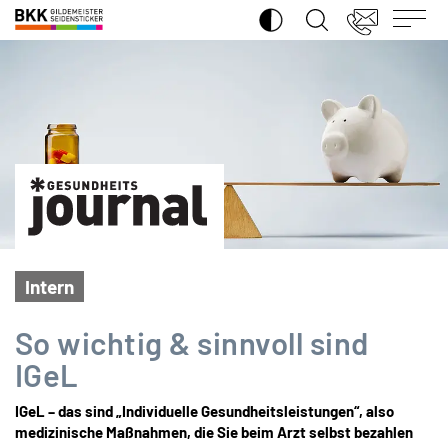
SUCHE ÖFFNEN
BKK
Gildemeister
Seidensticker
Intern
iSto
So wichtig & sinnvoll sind
IGeL
IGeL – das sind „Individuelle Gesundheitsleistungen“, also
medizinische Maßnahmen, die Sie beim Arzt selbst bezahlen