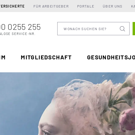
VERSICHERTE
FÜR ARBEITGEBER
PORTALE
ÜBER UNS
K
0 0255 255
Wonach suchen Sie
NLOSE SERVICE-NR.
MM
MITGLIEDSCHAFT
GESUNDHEITSJ