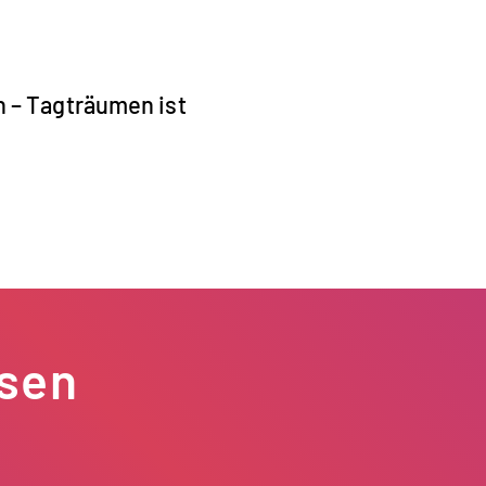
n – Tagträumen ist
esen