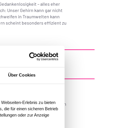
Gedankenlosigkeit – alles eher
ch: Unser Gehirn kann gar nicht
schweifen in Traumwelten kann
ern scheint besonders effizient zu
. Sie ist so schön.“
Über Cookies
 Webseiten-Erlebnis zu bieten
 eigenen Café – Tagträume können
 die für einen sicheren Betrieb
 Gedanken in der Wachzeit
stellungen oder zur Anzeige
ogenannte default mode network.
nn wir kreativ und fantasievoll