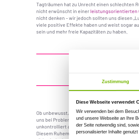
Tagträumen hat zu Unrecht einen schlechten Ruf
nicht erwünscht in einer
leistungsorientierten
nicht denken – wir jedoch sollten uns diesen 
viele positive Effekte haben und weist sogar au
sein und mehr freie Kapazitäten zu haben.
„Entspanne dich. La
Zustimmung
Diese Webseite verwendet 
Wir verwenden bei dem Besuch
Ob unbewusst, wie bei mir gerade eben, oder 
und unsere Webseite an Ihre Be
uns bei Problemlösungen helfen, unsere Kreat
der Seite notwendig sind, sowi
unkontrolliert auf Wanderschaft gehen, aktivi
personalisierter Inhalte genutz
Diesem Ruhemodusnetzwerk gehören vier speziel