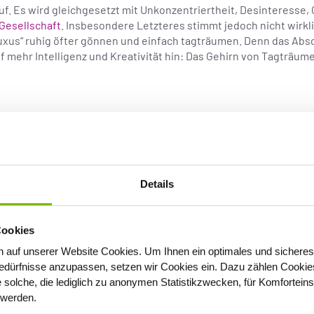
. Es wird gleichgesetzt mit Unkonzentriertheit, Desinteresse, 
 Gesellschaft
. Insbesondere Letzteres stimmt jedoch nicht wirkli
„Luxus“ ruhig öfter gönnen und einfach tagträumen. Denn das Ab
f mehr Intelligenz und Kreativität hin: Das Gehirn von Tagträum
ss das Steuer los. Trudle durch die Welt
Kurt Tucholsky
Details
Cookies
 auf unserer Website Cookies
. Um Ihnen ein optimales und sicheres
in einer bewussten Träumerei, zum Beispiel vom heiß ersehnten
dürfnisse anzupassen, setzen wir Cookies ein. Dazu zählen Cookies,
ivität steigern und auch unsere Empathie. Denn während unsere
e solche, die lediglich zu anonymen Statistikzwecken, für Komfortein
eren sie in unserem vermeintlich unbeschäftigten Gehirn das s
t werden.
le Hirnareale des Kortexbereichs an, die auch „anspringen“, we