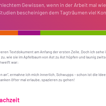
chlechtem Gewissen, wenn in der Arbeit mal wi
Studien bescheinigen dem Tagträumen viel Kon
eren Textdokument am Anfang der ersten Zeile. Doch ich sehe ih
zu, wie sie im Apfelbaum von Ast zu Ast hüpfen und launig zwitsc
hweift war:
 an“, ermahne ich mich innerlich. Schwupps – schon ist die Idee
anken öfter mal erlaube, spazieren zu gehen!
achzeit