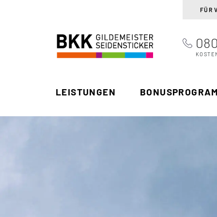
FÜR 
080
BKK Gildemeister
Suchen
Seidensticker
KOSTE
LEISTUNGEN
BONUSPROGRA