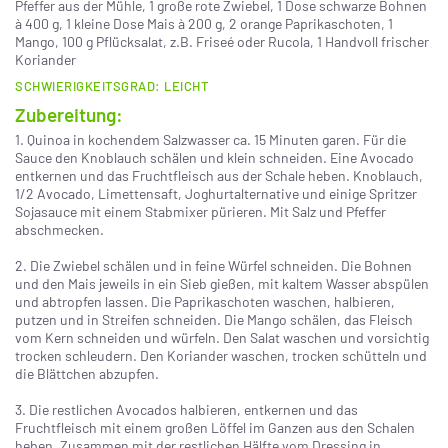
Pfeffer aus der Mühle, 1 große rote Zwiebel, 1 Dose schwarze Bohnen
à 400 g, ­1 kleine Dose Mais à 200 g, 2 orange Paprikaschoten, 1
Mango, 100 g Pflücksalat, ­z.B. Friseé oder Rucola, ­1 Handvoll frischer
Koriander
SCHWIERIGKEITSGRAD: LEICHT
Zubereitung:
1. Quinoa in kochendem Salzwasser ca. 15 Minuten garen. Für die
Sauce den Knoblauch schälen und klein schneiden. Eine Avocado
entkernen und das Fruchtfleisch aus der Schale heben. Knoblauch,
1/2 Avocado, Limettensaft, Joghurtalternative und einige Spritzer
Sojasauce mit einem Stabmixer pürieren. Mit Salz und Pfeffer
abschmecken.
2. Die Zwiebel schälen und in feine Würfel schneiden. Die Bohnen
und den Mais jeweils in ein Sieb gießen, mit kaltem Wasser abspülen
und abtropfen lassen. Die Paprikaschoten waschen, halbieren,
putzen und in Streifen schneiden. Die Mango schälen, das Fleisch
vom Kern schneiden und würfeln. Den Salat waschen und vorsichtig
trocken schleudern. Den Koriander waschen, trocken schütteln und
die Blättchen abzupfen.
3. Die restlichen Avocados halbieren, entkernen und das
Fruchtfleisch mit einem großen Löffel im Ganzen aus den Schalen
heben. Zusammen mit der restlichen Hälfte vom Dressing in