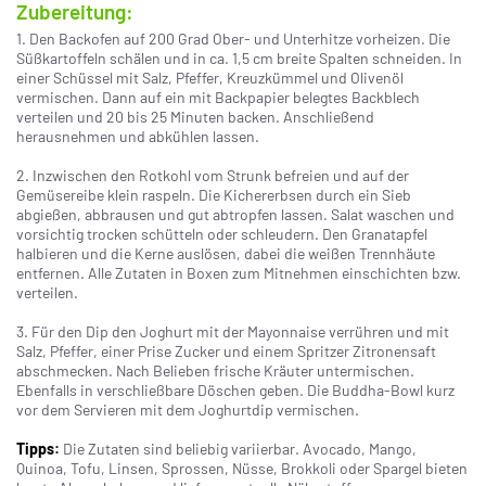
Zubereitung:
1. Den Backofen auf 200 Grad Ober- und Unterhitze vorheizen. Die
Süßkartoffeln schälen und in ca. 1,5 cm breite Spalten schneiden. In
einer Schüssel mit Salz, Pfeffer, Kreuzkümmel und Olivenöl
vermischen. Dann auf ein mit Backpapier belegtes Backblech
verteilen und 20 bis 25 Minuten backen. Anschließend
herausnehmen und abkühlen lassen.
2. Inzwischen den Rotkohl vom Strunk befreien und auf der
Gemüsereibe klein raspeln. Die Kichererbsen durch ein Sieb
abgießen, abbrausen und gut abtropfen lassen. Salat waschen und
vorsichtig trocken schütteln oder schleudern. Den Granatapfel
halbieren und die Kerne auslösen, dabei die weißen Trennhäute
entfernen. Alle Zutaten in Boxen zum Mitnehmen einschichten bzw.
verteilen.
3. Für den Dip den Joghurt mit der Mayonnaise verrühren und mit
Salz, Pfeffer, einer Prise Zucker und einem Spritzer Zitronensaft
abschmecken. Nach Belieben frische Kräuter untermischen.
Ebenfalls in verschließbare Döschen geben. Die Buddha-Bowl kurz
vor dem Servieren mit dem Joghurtdip vermischen.
Tipps:
Die Zutaten sind beliebig variierbar. Avocado, Mango,
Quinoa, Tofu, Linsen, Sprossen, Nüsse, Brokkoli oder Spargel bieten