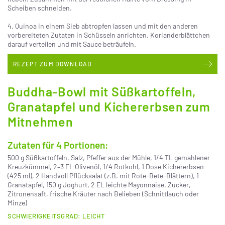
Scheiben schneiden.
4. Quinoa in einem Sieb abtropfen lassen und mit den anderen
vorbereiteten Zutaten in Schüsseln anrichten. Korianderblättchen
darauf verteilen und mit Sauce beträufeln.
REZEPT ZUM DOWNLOAD
Buddha-Bowl mit Süßkartoffeln,
Granatapfel und Kichererbsen zum
Mitnehmen
Zutaten für 4 Portionen:
500 g Süßkartoffeln, Salz, Pfeffer aus der Mühle, 1/4 TL gemahlener
Kreuzkümmel, 2–3 EL Olivenöl, 1/4 Rotkohl, 1 Dose Kichererbsen
(425 ml), 2 Handvoll Pflücksalat (z.B. mit Rote-Bete-Blättern), 1
Granatapfel, 150 g Joghurt, 2 EL leichte Mayonnaise, Zucker,
Zitronensaft, frische Kräuter nach Belieben (Schnittlauch oder
Minze)
SCHWIERIGKEITSGRAD: LEICHT