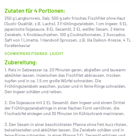
Zutaten für 4 Portionen:
250 g Langkornreis, Salz, 500 g sehr frisches Fischfilet ohne Haut
(Sushi-Qualität, z.B. Lachs), 3 Frühlingszwiebeln, 1 cm Ingwer, 5 EL
japanische Sojasauce, 8 EL Sesamöl, 2 EL weißer Sesam, 2 kleine
Zwiebeln, 4 Knoblauchzehen, 100 g Cocktailtomaten, 2 Avocados,
Saft von 1 Limette, 1 Handvoll Sprossen, z.B. lila Daikon-Kresse, 4 TL
Forellenkaviar
SCHWIERIGKEITSGRAD: LEICHT
Zubereitung:
1. Reis in Salzwasser ca. 20 Minuten garen, abgießen und lauwarm
abkühlen lassen. Inzwischen das Fischfilet abbrausen, trocken
tupfen und in ca. 1,5 cm große Würfel schneiden. Die
Frühlingszwiebeln waschen, putzen und in feine Ringe schneiden.
Den Ingwer schälen und reiben.
2. Die Sojasauce mit 2 EL Sesamöl, dem Ingwer und einem Drittel
der Frühlingszwiebelringe in einer flachen Form verrühren, die
Fischwürfel einlegen und 30 Minuten im Kühlschrank marinieren.
3. Den Sesam in einer beschichteten Pfanne ohne Fett kurz rösten,
beiseitestellen und abkühlen lassen. Die Zwiebeln schälen und in
feine Ringe schneiden. In einer Pfanne 3 EL Sesamöl erhitzen und