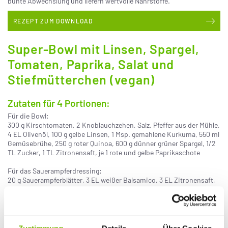
bunte Abwechslung und liefern wertvolle Nährstoffe.
REZEPT ZUM DOWNLOAD
Super-Bowl mit Linsen, Spargel,
Tomaten, Paprika, Salat und
Stiefmütterchen (vegan)
Zutaten für 4 Portionen:
Für die Bowl:
300 g Kirschtomaten, 2 Knoblauchzehen, Salz, Pfeffer aus der Mühle,
4 EL Olivenöl, 100 g gelbe Linsen, 1 Msp. gemahlene Kurkuma, 550 ml
Gemüsebrühe, 250 g roter Quinoa, 600 g dünner grüner Spargel, 1/2
TL Zucker, 1 TL Zitronensaft, je 1 rote und gelbe Paprikaschote
Für das Sauerampferdressing:
20 g Sauerampferblätter, 3 EL weißer Balsamico, 3 EL Zitronensaft,
Salz, Pfeffer aus der Mühle, 1 EL mittelscharfer Senf, 2 EL Olivenöl, 2
EL Rapsöl, 2 EL Distelöl
Zum Servieren:
Salatblätter, rotstielige Mangoldblätter, junge Thymianspitzen,