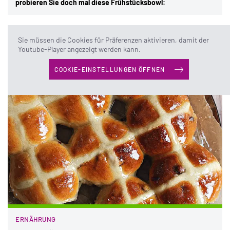
probieren Sie doch mal diese Frühstücksbowl:
Stand: Juni 2018
Sie müssen die Cookies für Präferenzen aktivieren, damit der
Youtube-Player angezeigt werden kann.
Das könnte Sie auch interessieren:
COOKIE-EINSTELLUNGEN ÖFFNEN
ERNÄHRUNG