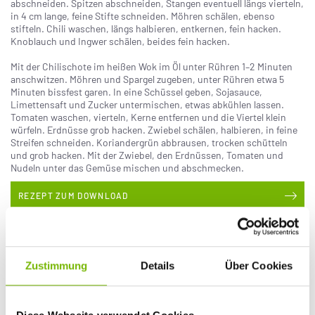
abschneiden. Spitzen abschneiden, Stangen eventuell längs vierteln,
in 4 cm lange, feine Stifte schneiden. Möhren schälen, ebenso
stifteln. Chili waschen, längs halbieren, entkernen, fein hacken.
Knoblauch und Ingwer schälen, beides fein hacken.
Mit der Chilischote im heißen Wok im Öl unter Rühren 1–2 Minuten
anschwitzen. Möhren und Spargel zugeben, unter Rühren etwa 5
Minuten bissfest garen. In eine Schüssel geben, Sojasauce,
Limettensaft und Zucker untermischen, etwas abkühlen lassen.
Tomaten waschen, vierteln, Kerne entfernen und die Viertel klein
würfeln. Erdnüsse grob hacken. Zwiebel schälen, halbieren, in feine
Streifen schneiden. Koriandergrün abbrausen, trocken schütteln
und grob hacken. Mit der Zwiebel, den Erdnüssen, Tomaten und
Nudeln unter das Gemüse mischen und abschmecken.
REZEPT ZUM DOWNLOAD
Weizentortilla mit Rindfleisch und Tomaten-Mais-
Salsa
Zustimmung
Details
Über Cookies
Zutaten für 4 Personen:
500 g Rinderlende, 1 Schalotte, 2 Knoblauchzehen, 1 rote
Chilischote, 2 EL Sojasauce, 1 TL Tomatenmark, 150 g Joghurt, Salz,