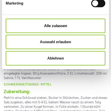
verteilen. Etwas Salsa, Knoblauchjoghurt und Avocadospalten
Marketing
darauf geben. Alles mit Cayenne bestäuben, mit Limettenspalten
servieren.
REZEPT ZUM DOWNLOAD
Alle zulassen
Ananastarte mit Ingwer (vegetarisch)
Zutaten für 12 Stück:
Auswahl erlauben
Für den Teig
250 g Mehl, 125 g kalte Butter, 2 EL Zucker, 1 Prise Salz, getrocknete
Hülsenfrüchte
Ablehnen
Für den Belag
6–8 Scheiben Ananas aus der Dose, 3–4 Ingwerpflaumen oder
eingelegter Ingwer, 50 g Ananaskonfitüre, 2 EL Limettensaft, 200 ml
Sahne, 1 TL Vanillezucker
SCHWIERIGKEITSGRAD: MITTEL
Zubereitung:
Mehl in eine Schüssel sieben, Butter in Stückchen, Zucker und etwas
Salz zugeben, alles mit 5–6 EL kaltem Wasser rasch zu einem Teig
verkneten. Zu einer Kugel formen, in Folie wickeln, 1 Stunde kühl
stellen. Backofen auf 180 Grad Ober- und Unterhitze vorheizen. Teig