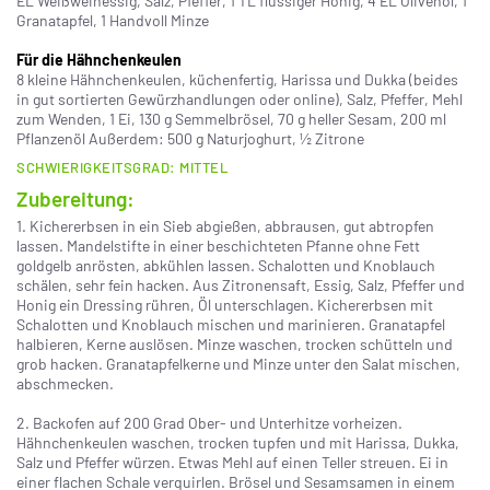
EL Weißweinessig, Salz, Pfeffer, 1 TL flüssiger Honig, 4 EL Olivenöl, 1
Granatapfel, 1 Handvoll Minze
Für die Hähnchenkeulen
8 kleine Hähnchenkeulen, küchenfertig, Harissa und Dukka (beides
in gut sortierten Gewürzhandlungen oder online), Salz, Pfeffer, Mehl
zum Wenden, 1 Ei, 130 g Semmelbrösel, 70 g heller Sesam, 200 ml
Pflanzenöl Außerdem: 500 g Naturjoghurt, ½ Zitrone
SCHWIERIGKEITSGRAD: MITTEL
Zubereitung:
1. Kichererbsen in ein Sieb abgießen, abbrausen, gut abtropfen
lassen. Mandelstifte in einer beschichteten Pfanne ohne Fett
goldgelb anrösten, abkühlen lassen. Schalotten und Knoblauch
schälen, sehr fein hacken. Aus Zitronensaft, Essig, Salz, Pfeffer und
Honig ein Dressing rühren, Öl unterschlagen. Kichererbsen mit
Schalotten und Knoblauch mischen und marinieren. Granatapfel
halbieren, Kerne auslösen. Minze waschen, trocken schütteln und
grob hacken. Granatapfelkerne und Minze unter den Salat mischen,
abschmecken.
2. Backofen auf 200 Grad Ober- und Unterhitze vorheizen.
Hähnchenkeulen waschen, trocken tupfen und mit Harissa, Dukka,
Salz und Pfeffer würzen. Etwas Mehl auf einen Teller streuen. Ei in
einer flachen Schale verquirlen. Brösel und Sesamsamen in einem