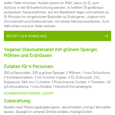
tiefen Teller mischen. Keulen zuerst im Mehl, dann im Ei, zum
Schluss in der Bröselmischung wenden. In heißem Öl goldbraun
ausbacken, herausnehmen, auf ein Backblech legen und weitere ca.
10 Minuten im vorgeheizten Backofen zu Ende garen. Joghurt mit
Zitronensaft und Dukka würzen, mit etwas Harissa bestäuben. Zum
Hähnchen und zum Salat reichen.
REZEPT ZUM DOWNLOAD
Veganer Glasnudelsalat mit grünem Spargel,
Möhren und Erdnüssen
Zutaten für 4 Personen:
300 g Glasnudeln, 250 g grüner Spargel, 2 Möhren, 1 rote Chilischote,
2 Knoblauchzehen, 3 cm frischer Ingwer, 2 EL Erdnussöl, 3 EL
Sojasauce, Saft von 1 Limette, 1 Prise brauner Zucker, 4 Tomaten, 40
g Erdnusskerne, 1 rote Zwiebel, 1 Handvoll Koriandergrün
SCHWIERIGKEITSGRAD: LEICHT
Zubereitung:
Nudeln nach Packungsangabe garen, abschrecken und gut abtropfen
lassen. Spargel im unteren Drittel schälen, holzige Enden