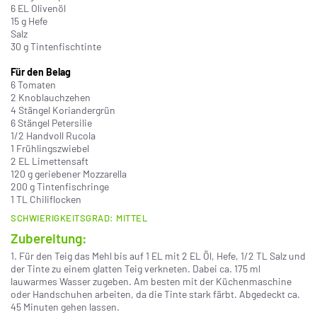
6 EL Olivenöl
15 g Hefe
Salz
30 g Tintenfischtinte
Für den Belag
6 Tomaten
2 Knoblauchzehen
4 Stängel Koriandergrün
6 Stängel Petersilie
1/2 Handvoll Rucola
1 Frühlingszwiebel
2 EL Limettensaft
120 g geriebener Mozzarella
200 g Tintenfischringe
1 TL Chiliflocken
SCHWIERIGKEITSGRAD: MITTEL
Zubereitung:
1. Für den Teig das Mehl bis auf 1 EL mit 2 EL Öl, Hefe, 1/2 TL Salz und
der Tinte zu einem glatten Teig verkneten. Dabei ca. 175 ml
lauwarmes Wasser zugeben. Am besten mit der Küchenmaschine
oder Handschuhen arbeiten, da die Tinte stark färbt. Abgedeckt ca.
45 Minuten gehen lassen.