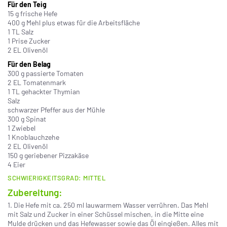
Für den Teig
15 g frische Hefe
400 g Mehl plus etwas für die Arbeitsfläche
1 TL Salz
1 Prise Zucker
2 EL Olivenöl
Für den Belag
300 g passierte Tomaten
2 EL Tomatenmark
1 TL gehackter Thymian
Salz
schwarzer Pfeffer aus der Mühle
300 g Spinat
1 Zwiebel
1 Knoblauchzehe
2 EL Olivenöl
150 g geriebener Pizzakäse
4 Eier
SCHWIERIGKEITSGRAD: MITTEL
Zubereitung:
1. Die Hefe mit ca. 250 ml lauwarmem Wasser verrühren. Das Mehl
mit Salz und Zucker in einer Schüssel mischen, in die Mitte eine
Mulde drücken und das Hefewasser sowie das Öl eingießen. Alles mit