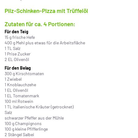
Pilz-Schinken-Pizza mit Trüffelöl
Zutaten für ca. 4 Portionen:
Für den Teig
15 g frische Hefe
400 g Mehl plus etwas für die Arbeitsfläche
1 TL Salz
1 Prise Zucker
2 EL Olivenöl
Für den Belag
300 g Kirschtomaten
1 Zwiebel
1 Knoblauchzehe
1 EL Olivenöl
1 EL Tomatenmark
100 ml Rotwein
1 TL italienische Kräuter (getrocknet)
Salz
schwarzer Pfeffer aus der Mühle
100 g Champignons
100 g kleine Pfifferlinge
2 Stängel Salbei