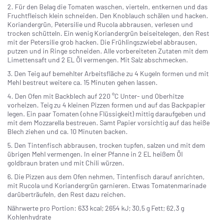
2. Für den Belag die Tomaten waschen, vierteln, entkernen und das
Fruchtfleisch klein schneiden. Den Knoblauch schälen und hacken.
Koriandergrün, Petersilie und Rucola abbrausen, verlesen und
trocken schütteln. Ein wenig Koriandergrün beiseitelegen, den Rest
mit der Petersilie grob hacken. Die Frühlingszwiebel abbrausen,
putzen und in Ringe schneiden. Alle vorbereiteten Zutaten mit dem
Limettensaft und 2 EL Öl vermengen. Mit Salz abschmecken.
3. Den Teig auf bemehlter Arbeitsfläche zu 4 Kugeln formen und mit
Mehl bestreut weitere ca. 15 Minuten gehen lassen.
4. Den Ofen mit Backblech auf 220 °C Unter- und Oberhitze
vorheizen. Teig zu 4 kleinen Pizzen formen und auf das Backpapier
legen. Ein paar Tomaten (ohne Flüssigkeit) mittig daraufgeben und
mit dem Mozzarella bestreuen. Samt Papier vorsichtig auf das heiße
Blech ziehen und ca. 10 Minuten backen.
5. Den Tintenfisch abbrausen, trocken tupfen, salzen und mit dem
übrigen Mehl vermengen. In einer Pfanne in 2 EL heißem Öl
goldbraun braten und mit Chili würzen.
6. Die Pizzen aus dem Ofen nehmen, Tintenfisch darauf anrichten,
mit Rucola und Koriandergrün garnieren. Etwas Tomatenmarinade
darüberträufeln, den Rest dazu reichen.
Nährwerte pro Portion: 633 kcal; 2654 kJ; 30,5 g Fett; 62,3 g
Kohlenhydrate