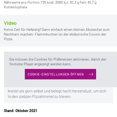
Nährwerte pro Portion:735 kcal; 3080 kJ; 30,3 g Fett; 81,7 g
Kohlenhydrate
Video
Keine Zeit für Hefeteig? Dann einfach einen kleinen Abstecher zum
Nachbarn machen: Flammkuchen ist der elsässische Cousin der
Pizza.
Sie müssen die Cookies für Präferenzen aktivieren, damit der
Zur Autorin:
Barbara Schulz ist ein Pizzasnob! Pizzaketten
Youtube-Player angezeigt werden kann.
lässt sie naserümpfend links liegen und Italiener, die den
Boden kross und hauchdünn machen und nicht unter zu viel
COOKIE-EINSTELLUNGEN ÖFFNEN
Käse versenken, sind einfach rar gesät. Und Pizzakartons
sind Geschmacksverstärker der anderen Art für sie. Drum
knetet sie gern selbst und belegt nach Herzenslust, um sich
in den siebten Pizzahimmel zu hieven.
Stand: Oktober 2021