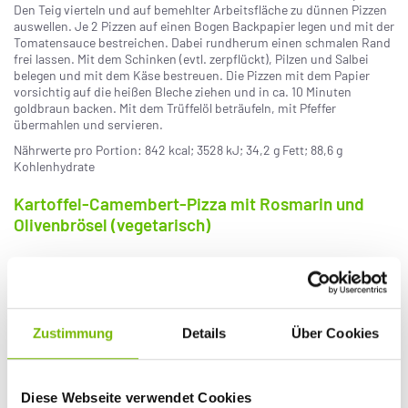
Den Teig vierteln und auf bemehlter Arbeitsfläche zu dünnen Pizzen
auswellen. Je 2 Pizzen auf einen Bogen Backpapier legen und mit der
Tomatensauce bestreichen. Dabei rundherum einen schmalen Rand
frei lassen. Mit dem Schinken (evtl. zerpflückt), Pilzen und Salbei
belegen und mit dem Käse bestreuen. Die Pizzen mit dem Papier
vorsichtig auf die heißen Bleche ziehen und in ca. 10 Minuten
goldbraun backen. Mit dem Trüffelöl beträufeln, mit Pfeffer
übermahlen und servieren.
Nährwerte pro Portion: 842 kcal; 3528 kJ; 34,2 g Fett; 88,6 g
Kohlenhydrate
Kartoffel-Camembert-Pizza mit Rosmarin und
Olivenbrösel (vegetarisch)
Zutaten für 4 Portionen:
Für den Teig
20 g Hefe
1 TL Zucker
Zustimmung
Details
Über Cookies
400 g Mehl plus etwas für die Arbeitsfläche
6 EL Olivenöl
Meersalz
Für den Belag
Diese Webseite verwendet Cookies