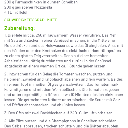
200 g Parmaschinken in dünnen Scheiben
200 g geriebener Mozzarella
4 TL Trüffelöl
SCHWIERIGKEITSGRAD: MITTEL
Zubereitung:
1. Die Hefe mit ca. 250 ml lauwarmem Wasser verrühren. Das Mehl
mit Salz und Zucker in einer Schüssel mischen, in die Mitte eine
Mulde drücken und das Hefewasser sowie das Öl eingießen. Alles mit
den Händen oder den Knethaken des elektrischen Handrührgerätes
zu einem glatten Teig verarbeiten. Dann auf einer bemehlten
Arbeitsfläche kräftig durchkneten und zurück in der Schüssel
abgedeckt an einem warmen Ort ca. 1 Stunde gehen lassen.
2. Inzwischen für den Belag die Tomaten waschen, putzen und
halbieren. Zwiebel und Knoblauch abziehen und fein würfeln. Beides
in einem Topf im heißen Öl glasig anschwitzen. Das Tomatenmark
kurz mitgaren und mit dem Wein ablöschen. Die Tomaten zugeben
und unter regelmäßigem Rühren etwa 10 Minuten dicklich einkochen
lassen. Die getrockneten Kräuter untermischen, die Sauce mit Salz
und Pfeffer abschmecken und abkühlen lassen.
3. Den Ofen mit zwei Backblechen auf 240 °C Umluft vorheizen.
4. Alle Pilze putzen und die Champignons in Scheiben schneiden.
Den Salbei abbrausen, trocken schütteln und die Blätter abzupfen.