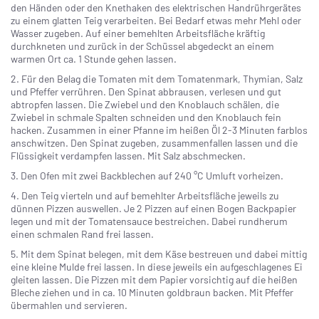
den Händen oder den Knethaken des elektrischen Handrührgerätes
zu einem glatten Teig verarbeiten. Bei Bedarf etwas mehr Mehl oder
Wasser zugeben. Auf einer bemehlten Arbeitsfläche kräftig
durchkneten und zurück in der Schüssel abgedeckt an einem
warmen Ort ca. 1 Stunde gehen lassen.
2. Für den Belag die Tomaten mit dem Tomatenmark, Thymian, Salz
und Pfeffer verrühren. Den Spinat abbrausen, verlesen und gut
abtropfen lassen. Die Zwiebel und den Knoblauch schälen, die
Zwiebel in schmale Spalten schneiden und den Knoblauch fein
hacken. Zusammen in einer Pfanne im heißen Öl 2-3 Minuten farblos
anschwitzen. Den Spinat zugeben, zusammenfallen lassen und die
Flüssigkeit verdampfen lassen. Mit Salz abschmecken.
3. Den Ofen mit zwei Backblechen auf 240 °C Umluft vorheizen.
4. Den Teig vierteln und auf bemehlter Arbeitsfläche jeweils zu
dünnen Pizzen auswellen. Je 2 Pizzen auf einen Bogen Backpapier
legen und mit der Tomatensauce bestreichen. Dabei rundherum
einen schmalen Rand frei lassen.
5. Mit dem Spinat belegen, mit dem Käse bestreuen und dabei mittig
eine kleine Mulde frei lassen. In diese jeweils ein aufgeschlagenes Ei
gleiten lassen. Die Pizzen mit dem Papier vorsichtig auf die heißen
Bleche ziehen und in ca. 10 Minuten goldbraun backen. Mit Pfeffer
übermahlen und servieren.