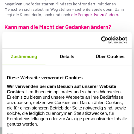
negativen und/oder starren Mindsets konfrontiert, mit denen
Menschen sich selbst im Weg stehen – siehe Beispiele oben. Dann
liegt die Kunst darin, nach und nach
die Perspektive zu ändern
.
Kann man die Macht der Gedanken ändern?
Nahezu jeder Mensch hat in seinem Leben ein oder mehrere
Themen, bei denen er nicht weiterkommt. Sei es der eigene Körper,
der berufliche Erfolg, die Freizeitgestaltung, die Partnerschaft oder
die Verwirklichung eines alten Traums oder Wunsches. Gut möglich,
dass uns da unser Mindsetting ausbremst. Es lohnt sich also, den
Zustimmung
Details
Über Cookies
eigenen Glaubenssätzen und Denkmustern auf die Schliche zu
kommen. Sie sind oft tief im Unterbewusstsein vergraben, aber wir
können sie aufdecken, betrachten und bei Bedarf ändern. Denn:
Veränderung beginnt im Kopf!
Diese Webseite verwendet Cookies
Wir verwenden bei dem Besuch auf unserer Website
Vom Mindset zum Mindshift
Cookies
. Um Ihnen ein optimales und sicheres Webseiten-
Erlebnis zu bieten und unsere Webseite an Ihre Bedürfnisse
Mindshift bezeichnet die Veränderung unseres Denkens, das Neu-,
anzupassen, setzen wir Cookies ein. Dazu zählen Cookies,
Anders-, Querdenken. Es ist ein Prozess, der Wochen, Monate, Jahre
die für einen sicheren Betrieb der Seite notwendig sind, sowie
oder ein ganzes Leben lang dauern kann. Aber er lohnt sich. Im
solche, die lediglich zu anonymen Statistikzwecken, für
ersten Schritt muss man dafür erst mal sein aktuelles Mindsetting
Komforteinstellungen oder zur Anzeige personalisierter Inhalte
aufdecken.
genutzt werden.