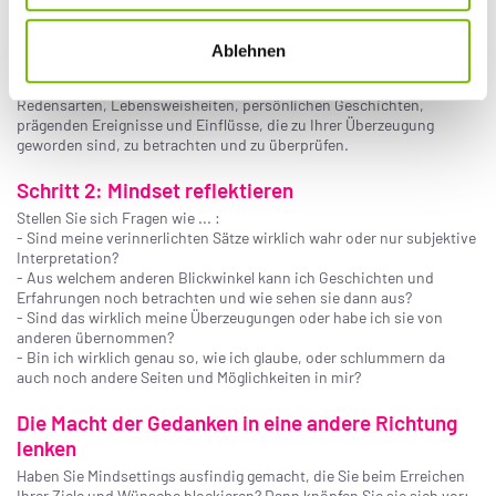
- Welche Menschen haben Einfluss auf mein Verhalten und womit?
Ablehnen
Mindset mit Realität abgleichen
In einem zweiten Schritt gilt es dann, all diese aufgedeckten
Redensarten, Lebensweisheiten, persönlichen Geschichten,
prägenden Ereignisse und Einflüsse, die zu Ihrer Überzeugung
geworden sind, zu betrachten und zu überprüfen.
Schritt 2: Mindset reflektieren
Stellen Sie sich Fragen wie ... :
- Sind meine verinnerlichten Sätze wirklich wahr oder nur subjektive
Interpretation?
- Aus welchem anderen Blickwinkel kann ich Geschichten und
Erfahrungen noch betrachten und wie sehen sie dann aus?
- Sind das wirklich meine Überzeugungen oder habe ich sie von
anderen übernommen?
- Bin ich wirklich genau so, wie ich glaube, oder schlummern da
auch noch andere Seiten und Möglichkeiten in mir?
Die Macht der Gedanken in eine andere Richtung
lenken
Haben Sie Mindsettings ausfindig gemacht, die Sie beim Erreichen
Ihrer Ziele und Wünsche blockieren? Dann knöpfen Sie sie sich vor: