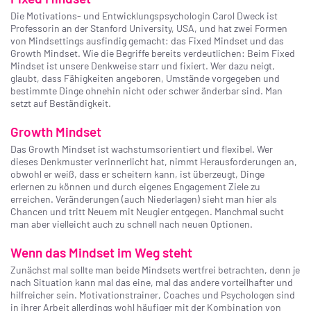
Die Motivations- und Entwicklungspsychologin Carol Dweck ist
Professorin an der Stanford University, USA, und hat zwei Formen
von Mindsettings ausfindig gemacht: das Fixed Mindset und das
Growth Mindset. Wie die Begriffe bereits verdeutlichen: Beim Fixed
Mindset ist unsere Denkweise starr und fixiert. Wer dazu neigt,
glaubt, dass Fähigkeiten angeboren, Umstände vorgegeben und
bestimmte Dinge ohnehin nicht oder schwer änderbar sind. Man
setzt auf Beständigkeit.
Growth Mindset
Das Growth Mindset ist wachstumsorientiert und flexibel. Wer
dieses Denkmuster verinnerlicht hat, nimmt Herausforderungen an,
obwohl er weiß, dass er scheitern kann, ist überzeugt, Dinge
erlernen zu können und durch eigenes Engagement Ziele zu
erreichen. Veränderungen (auch Niederlagen) sieht man hier als
Chancen und tritt Neuem mit Neugier entgegen. Manchmal sucht
man aber vielleicht auch zu schnell nach neuen Optionen.
Wenn das Mindset im Weg steht
Zunächst mal sollte man beide Mindsets wertfrei betrachten, denn je
nach Situation kann mal das eine, mal das andere vorteilhafter und
hilfreicher sein. Motivationstrainer, Coaches und Psychologen sind
in ihrer Arbeit allerdings wohl häufiger mit der Kombination von