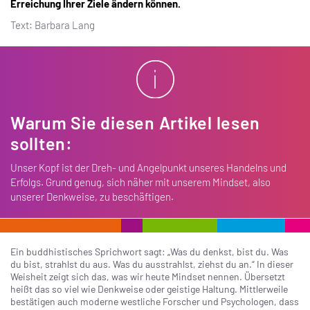
Erreichung Ihrer Ziele ändern können.
Text: Barbara Lang
Warum Sie diesen Artikel lesen
sollten:
Unser Kopf ist der Dreh- und Angelpunkt unseres Handelns und
Erfolgs. Grund genug, sich näher mit unserem Mindset, also
unserer Denkweise, zu beschäftigen.
Ein buddhistisches Sprichwort sagt: „Was du denkst, bist du. Was
du bist, strahlst du aus. Was du ausstrahlst, ziehst du an.“ In dieser
Weisheit zeigt sich das, was wir heute Mindset nennen. Übersetzt
heißt das so viel wie Denkweise oder geistige Haltung. Mittlerweile
bestätigen auch moderne westliche Forscher und Psychologen, dass