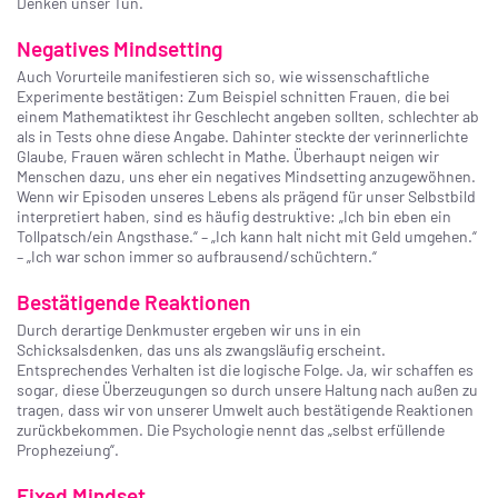
Denken unser Tun.
Negatives Mindsetting
Auch Vorurteile manifestieren sich so, wie wissenschaftliche
Experimente bestätigen: Zum Beispiel schnitten Frauen, die bei
einem Mathematiktest ihr Geschlecht angeben sollten, schlechter ab
als in Tests ohne diese Angabe. Dahinter steckte der verinnerlichte
Glaube, Frauen wären schlecht in Mathe. Überhaupt neigen wir
Menschen dazu, uns eher ein negatives Mindsetting anzugewöhnen.
Wenn wir Episoden unseres Lebens als prägend für unser Selbstbild
interpretiert haben, sind es häufig destruktive: „Ich bin eben ein
Tollpatsch/ein Angsthase.“ – „Ich kann halt nicht mit Geld umgehen.“
– „Ich war schon immer so aufbrausend/schüchtern.“
Bestätigende Reaktionen
Durch derartige Denkmuster ergeben wir uns in ein
Schicksalsdenken, das uns als zwangsläufig erscheint.
Entsprechendes Verhalten ist die logische Folge. Ja, wir schaffen es
sogar, diese Überzeugungen so durch unsere Haltung nach außen zu
tragen, dass wir von unserer Umwelt auch bestätigende Reaktionen
zurückbekommen. Die Psychologie nennt das „selbst erfüllende
Prophezeiung“.
Fixed Mindset