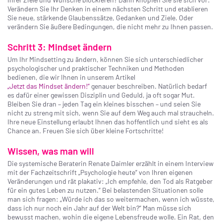
Verändern Sie Ihr Denken in einem nächsten Schritt und etablieren
Sie neue, stärkende Glaubenssätze, Gedanken und Ziele. Oder
verändern Sie äußere Bedingungen, die nicht mehr zu Ihnen passen.
Schritt 3: Mindset ändern
Um Ihr Mindsetting zu ändern, können Sie sich unterschiedlicher
psychologischer und praktischer Techniken und Methoden
bedienen, die wir Ihnen in unserem Artikel
„Jetzt das Mindset ändern!“
genauer beschreiben. Natürlich bedarf
es dafür einer gewissen Disziplin und Geduld, ja oft sogar Mut.
Bleiben Sie dran – jeden Tag ein kleines bisschen – und seien Sie
nicht zu streng mit sich, wenn Sie auf dem Weg auch mal straucheln.
Ihre neue Einstellung erlaubt Ihnen das hoffentlich und sieht es als
Chance an. Freuen Sie sich über kleine Fortschritte!
Wissen, was man will
Die systemische Beraterin Renate Daimler erzählt in einem Interview
mit der Fachzeitschrift „Psychologie heute“ von Ihren eigenen
Veränderungen und rät plakativ: „Ich empfehle, den Tod als Ratgeber
für ein gutes Leben zu nutzen.“ Bei belastenden Situationen solle
man sich fragen: „Würde ich das so weitermachen, wenn ich wüsste,
dass ich nur noch ein Jahr auf der Welt bin?“ Man müsse sich
bewusst machen, wohin die eigene Lebensfreude wolle. Ein Rat, den