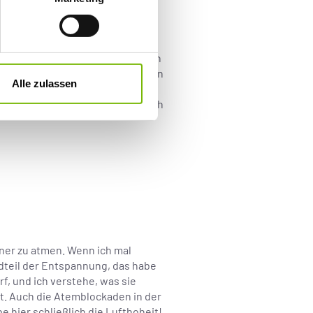
nd wurde dennoch immer wieder von
 Sperre unter meiner Brust schien
Alle zulassen
onslehrer Fabrice Midal, der
 verkrampfen.“
Meditation
sei auch
ner zu atmen. Wenn ich mal
ndteil der Entspannung, das habe
f, und ich verstehe, was sie
nt. Auch die Atemblockaden in der
e hier schließlich die Lufthoheit!