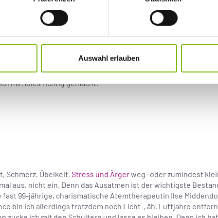
man muss ja nicht auf jeden Atemzug aufspringen. Dachte ich. U
 dann tatsächlich. Ich weiß nicht mehr, wann und wie, aber die
Auswahl erlauben
 Wortes. Erst vor Kurzem las ich über den französischen Meditati
zu entspannen, ist dies das sicherste Mittel, mich noch mehr zu
ich mir, alles richtig gemacht!
ut, Schmerz, Übelkeit,
Stress und Ärger
weg- oder zumindest klei
 mal aus, nicht ein. Denn das Ausatmen ist der wichtigste Besta
e fast 99-jährige, charismatische Atemtherapeutin Ilse Middendor
ce bin ich allerdings trotzdem noch Licht-, äh, Luftjahre entfer
 zucke ich mit den Schultern und lasse es bleiben. Denn ich hab