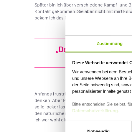
Später bin ich über verschiedene Kampf- und
Kontakt gekommen. Sie aber nicht mit mir! Es wo
bekam ich das Gefühl zu ersticken. Die Luft sch
Zustimmung
„Dem sehr kleinen Budd
Diese Webseite verwendet 
Wir verwenden bei dem Besuch
und unsere Webseite an Ihre Be
der Seite notwendig sind, sowi
personalisierter Inhalte genutz
Anfangs frustriert, probierte ich es immer mal 
denken. Aber Pustekuchen: Wenn Sie mir sagen, 
Bitte entscheiden Sie selbst, 
solle locker lassen, spüre ich mehr und mehr, 
Datenschutzerklärung
.
den natürlichen Fluss meines Atems spüren, begi
Ich war wohl einfach zu doof oder zu westlich 
Einwilligungsauswahl
Notwendig