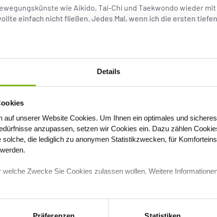
 Bewegungskünste wie Aikido, Tai-Chi und Taekwondo wieder mi
llte einfach nicht fließen. Jedes Mal, wenn ich die ersten tiefe
nürte mir regelrecht die Luft ab!
Details
ha in mir platzte der Kragen: Ich war w
für derlei Bewusstseinsstufen!“
Cookies
 auf unserer Website Cookies
. Um Ihnen ein optimales und sicheres
dürfnisse anzupassen, setzen wir Cookies ein. Dazu zählen Cookies,
e solche, die lediglich zu anonymen Statistikzwecken, für Komfortein
t werden.
wieder, tief in den Bauch zu atmen, den Fluss zu spüren, ganz loc
ich solle nicht denken, springen sofort sämtliche Rädchen im Hi
für welche Zwecke Sie Cookies zulassen wollen. Weitere Informationen
wie meine Muskeln sich anspannen vor lauter Lockerlassen. Wenn S
nne ich auffällig unnatürlich zu schnauben. Der sehr, sehr klein
oder zu deutsch für derlei Bewusstseinsstufen!
Präferenzen
Statistiken