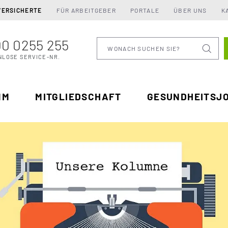
VERSICHERTE
FÜR ARBEITGEBER
PORTALE
ÜBER UNS
K
0 0255 255
Wonach suchen Sie
NLOSE SERVICE-NR.
MM
MITGLIEDSCHAFT
GESUNDHEITSJ