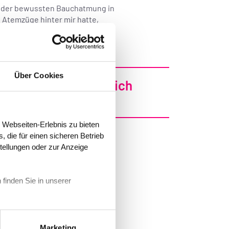
t der bewussten Bauchatmung in
n Atemzüge hinter mir hatte,
Über Cookies
ohl einfach zu westlich
 Webseiten-Erlebnis zu bieten
 die für einen sicheren Betrieb
stellungen oder zur Anzeige
ker zu sein – am besten gar nicht
rn an. Wenn Sie mir sagen, ich
 finden Sie in unserer
ie mir sagen, ich solle erst mal
e Buddha in mir ging in die Luft:
Marketing