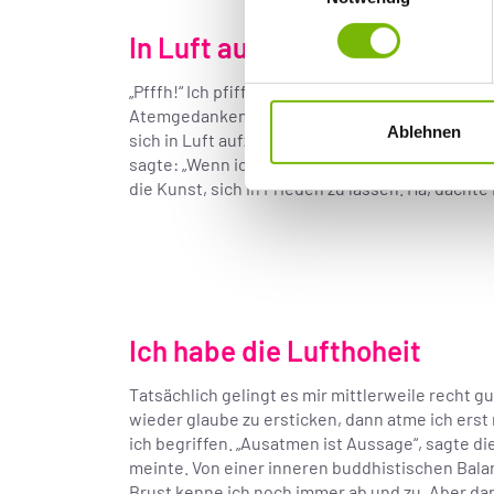
In Luft aufgelöst
„Pfffh!“ Ich pfiff auf die bewusste Atmung – 
Atemgedanken eingeholt. Irgendwann klappte es
Ablehnen
sich in Luft aufzulösen – im wahrsten Sinne des
sagte: „Wenn ich mir die Anweisung gebe, mich 
die Kunst, sich in Frieden zu lassen. Ha, dachte 
Ich habe die Lufthoheit
Tatsächlich gelingt es mir mittlerweile recht g
wieder glaube zu ersticken, dann atme ich erst
ich begriffen. „Ausatmen ist Aussage“, sagte di
meinte. Von einer inneren buddhistischen Balan
Brust kenne ich noch immer ab und zu. Aber dann