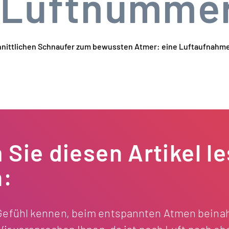
e Luftnumme
ittlichen Schnaufer zum bewussten Atmer: eine Luftaufnahme
Sie diesen Artikel l
n:
Gefühl kennen, beim entspannten Atmen beinah