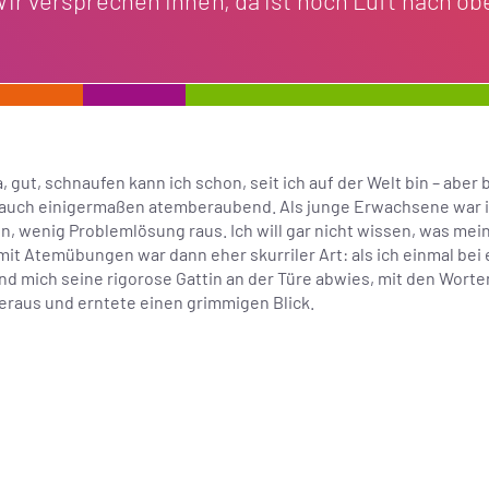
 Wir versprechen Ihnen, da ist noch Luft nach ob
 gut, schnaufen kann ich schon, seit ich auf der Welt bin – aber
auch einigermaßen atemberaubend. Als junge Erwachsene war ic
, wenig Problemlösung raus. Ich will gar nicht wissen, was mei
mit Atemübungen war dann eher skurriler Art: als ich einmal bei
d mich seine rigorose Gattin an der Türe abwies, mit den Worten:
heraus und erntete einen grimmigen Blick.