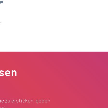
r
.
esen
e zu ersticken, geben