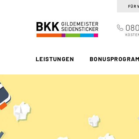
FÜR 
080
BKK Gildemeister
Suchen
Seidensticker
KOSTE
LEISTUNGEN
BONUSPROGRA