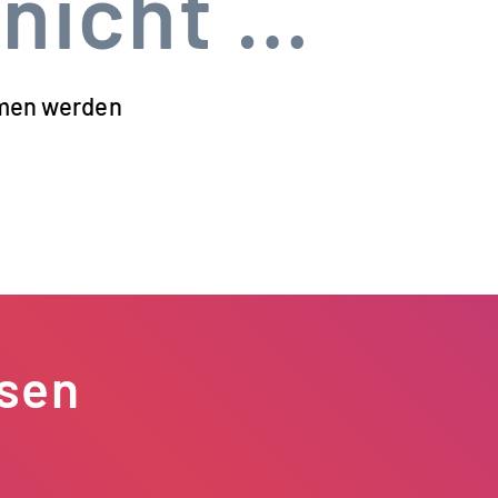
 nicht …
emen werden
esen