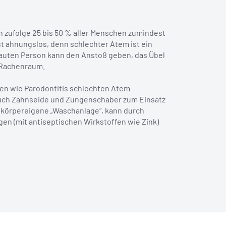
 zufolge 25 bis 50 % aller Menschen zumindest
st ahnungslos, denn schlechter Atem ist ein
rauten Person kann den Anstoß geben, das Übel
 Rachenraum.
n wie Parodontitis schlechten Atem
 auch Zahnseide und Zungenschaber zum Einsatz
t körpereigene „Waschanlage“, kann durch
 (mit antiseptischen Wirkstoffen wie Zink)