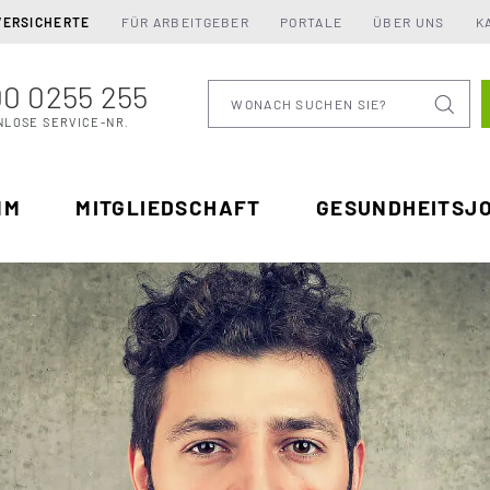
VERSICHERTE
FÜR ARBEITGEBER
PORTALE
ÜBER UNS
K
0 0255 255
Wonach suchen Sie
NLOSE SERVICE-NR.
MM
MITGLIEDSCHAFT
GESUNDHEITSJ