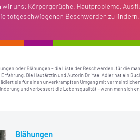
 wir uns: Körpergerüche, Hautprobleme, Ausfl
 die totgeschwiegenen Beschwerden zu lindern.
ngen oder Blähungen – die Liste der Beschwerden, für die man s
 Erfahrung. Die Hautärztin und Autorin Dr. Yael Adler hat ein B
 plädiert sie für einen unverkrampften Umgang mit vermeintliche
inderung und verbessert die Lebensqualität – wenn man sich end
Blähungen