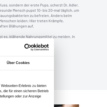
Kuss, sondern der erste Pups, scherzt Dr. Adler.
gesunde Mensch pupst 10- bis 20-mal täglich, um
dauungsbakterien zu befreien. Anders beim
nschen leiden: Hier treten Krämpfe,
ften Blähungen auf.
t es, blähende Nahrungsmittel zu meiden. In
ker, Weizeneiweiß) oder gar eine
ähungen wirken Tees mit
Über Cookies
 Webseiten-Erlebnis zu bieten
 die für einen sicheren Betrieb
stellungen oder zur Anzeige