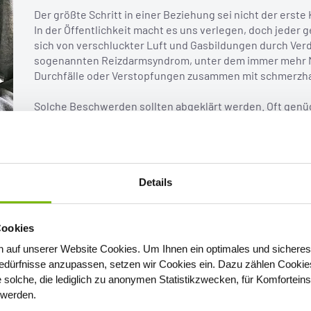
Der größte Schritt in einer Beziehung sei nicht der erste 
In der Öffentlichkeit macht es uns verlegen, doch jeder 
sich von verschluckter Luft und Gasbildungen durch Ver
sogenannten Reizdarmsyndrom, unter dem immer mehr Me
Durchfälle oder Verstopfungen zusammen mit schmerzha
Solche Beschwerden sollten abgeklärt werden. Oft genüg
manchen Fällen steckt eine Unverträglichkeit (Fruchtzuc
Darmerkrankung dahinter. Lindernd bei hartnäckigen Bl
Kümmel, Anis, Fenchel oder Kamille
.
Details
Cookies
 auf unserer Website Cookies
. Um Ihnen ein optimales und sicheres
dürfnisse anzupassen, setzen wir Cookies ein. Dazu zählen Cookies,
e solche, die lediglich zu anonymen Statistikzwecken, für Komfortein
t werden.