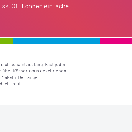
uss. Oft können einfache
ich schämt, ist lang. Fast jeder
uch über Körpertabus geschrieben.
n Makeln. Der lange
lich traut!