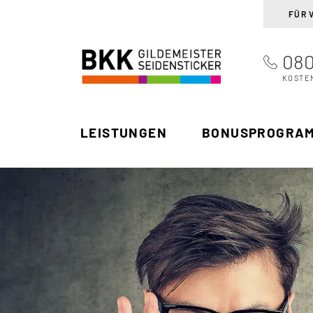
FÜR 
080
BKK Gildemeister
Suchen
Seidensticker
KOSTE
LEISTUNGEN
BONUSPROGRA