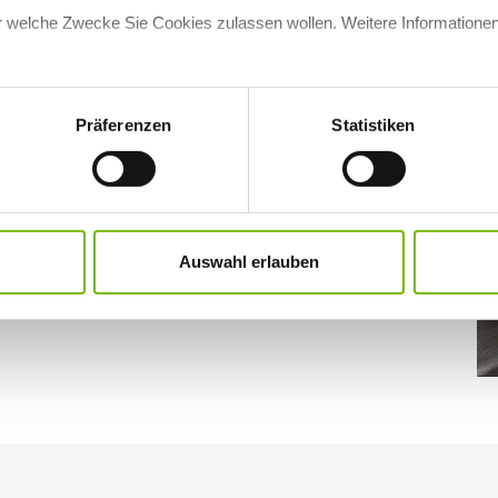
 am Anus
für welche Zwecke Sie Cookies zulassen wollen. Weitere Informationen
 ist uns unangenehm. Vor allem Männer ignorieren
ötig wird. Hämorrhoidalleiden, also eine schmerzhafte
n den Anfangsstadien gut konservativ behandelbar, doch
Präferenzen
Statistiken
r das angezeigte Verfahren, desto höher ist auch das
 und Stuhl austritt.“ Juckreiz an der Pofalte, über den
kann viele Ursachen haben. Oft ist er harmlos, wie etwa
i Fissuren, Abszessen oder Venenveränderungen sollte
Auswahl erlauben