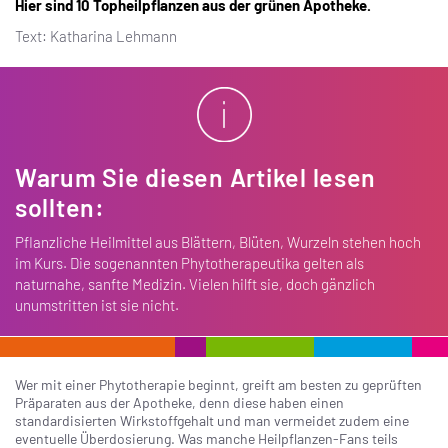
Hier sind 10 Topheilpflanzen aus der grünen Apotheke.
Text: Katharina Lehmann
Warum Sie diesen Artikel lesen
sollten:
Pflanzliche Heilmittel aus Blättern, Blüten, Wurzeln stehen hoch
im Kurs. Die sogenannten Phytotherapeutika gelten als
naturnahe, sanfte Medizin. Vielen hilft sie, doch gänzlich
unumstritten ist sie nicht.
Wer mit einer Phytotherapie beginnt, greift am besten zu geprüften
Präparaten aus der Apotheke, denn diese haben einen
standardisierten Wirkstoffgehalt und man vermeidet zudem eine
eventuelle Überdosierung. Was manche Heilpflanzen-Fans teils