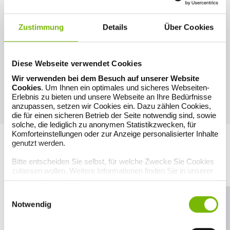
seit mindestens 2.000 Jahren als Heilpflanze bekannt. Sie zählt zu
den stimmungsaufhellenden Phytopharmaka und soll gegen
depressive Verstimmungen helfen. Es empfiehlt sich,
Zustimmung
Details
Über Cookies
standardisierte Präparate mit gleichem Wirkstoffgehalt in der
Apotheke zu kaufen, da Johanniskraut unerwünschte
Wechselwirkungen mit Arzneimitteln wie Blutgerinnungshemmern,
Herzmedikamenten und der Anti-Baby-Pille haben kann. Deshalb ist
Diese Webseite verwendet Cookies
es auch besonders ratsam, vor der Einnahme von Johanniskraut
Wir verwenden bei dem Besuch auf unserer Website
mit dem behandelnden Arzt zu sprechen. Das gilt auch für Menschen
Cookies
. Um Ihnen ein optimales und sicheres Webseiten-
mit lichtempfindlicher Haut. Äußerlich als pflanzliches Öl
Erlebnis zu bieten und unsere Webseite an Ihre Bedürfnisse
angewendet, kann Johanniskraut kleine Wunden oder Sonnenbrand
anzupassen, setzen wir Cookies ein. Dazu zählen Cookies,
wohltuend versorgen.
die für einen sicheren Betrieb der Seite notwendig sind, sowie
solche, die lediglich zu anonymen Statistikzwecken, für
Komforteinstellungen oder zur Anzeige personalisierter Inhalte
Video
genutzt werden.
Gar nicht ohne, Heilen mit der Phytotherapie. Doch manche Pflanzen
Bitte entscheiden Sie selbst, für welche Zwecke Sie Cookies
sind mit Vorsicht zu genießen, erklären verschiedene Experten in
zulassen wollen. Weitere Informationen finden Sie in unserer
diesem Beitrag.
Datenschutzerklärung
.
Einwilligungsauswahl
Sie müssen die Cookies für Präferenzen aktivieren, damit der
Notwendig
Youtube-Player angezeigt werden kann.