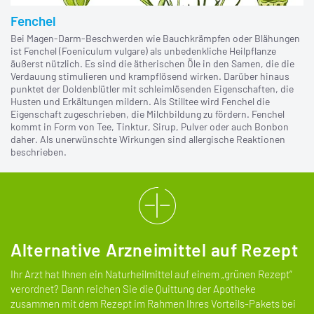
Fenchel
Bei Magen-Darm-Beschwerden wie Bauchkrämpfen oder Blähungen
ist Fenchel (Foeniculum vulgare) als unbedenkliche Heilpflanze
äußerst nützlich. Es sind die ätherischen Öle in den Samen, die die
Verdauung stimulieren und krampflösend wirken. Darüber hinaus
punktet der Doldenblütler mit schleimlösenden Eigenschaften, die
Husten und Erkältungen mildern. Als Stilltee wird Fenchel die
Eigenschaft zugeschrieben, die Milchbildung zu fördern. Fenchel
kommt in Form von Tee, Tinktur, Sirup, Pulver oder auch Bonbon
daher. Als unerwünschte Wirkungen sind allergische Reaktionen
beschrieben.
Alternative Arzneimittel auf Rezept
Ihr Arzt hat Ihnen ein Naturheilmittel auf einem „grünen Rezept“
verordnet? Dann reichen Sie die Quittung der Apotheke
zusammen mit dem Rezept im Rahmen Ihres Vorteils-Pakets bei