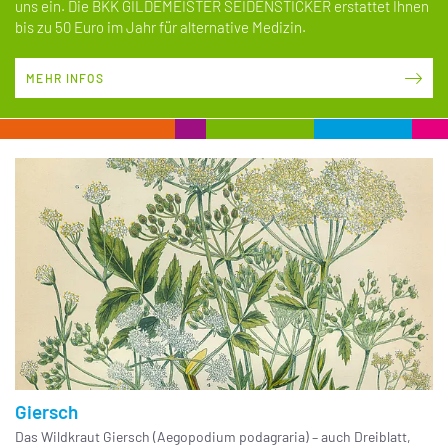
uns ein. Die BKK GILDEMEISTER SEIDENSTICKER erstattet Ihnen
bis zu 50 Euro im Jahr für alternative Medizin.
MEHR INFOS
Giersch
Das Wildkraut Giersch (Aegopodium podagraria) – auch Dreiblatt,