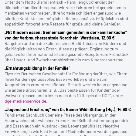
Unter dem Motto „Familientisch – Familienglück“ erklärt der
dänische Familientherapeut, wie viele Faktoren bei gemeinsamen
Mahlzeiten verschmelzen. Ihre Vorteile schildert er genauso wie
häufige Konflikte und mögliche Lösungsansätze. i-Tüpfelchen sind
appetitlich fotografierte Rezepte für große und kleine Genießer.
„Mit Kindern essen: Gemeinsam genießen in der Familienküche“
von der Verbraucherzentrale Nordrhein-Westfalen, 12,90 €
Ratgeber rund um die kulinarischen Bedürfnisse von Kindern und
die Möglichkeiten von Eltern, diese zu prägen. Ergänzung zum
gehaltvollen Informationsteil sind gesunde Rezepte vom Frühstück
über Haupt- und Zwischenmahlzeiten bis zum Kindergeburtstag.
„Ernährungsbildung in der Familie“
Flyer der Deutschen Gesellschaft für Ernährung darüber, wie Eltern
ihren Kindern genussvolles Essen vorleben und sie zum
Ausprobieren ermuntern können. Bestellt werden kann er genauso
wie andere Broschüren, z. B. „Das beste Essen für Kinder“ oder
„Vollwertig essen und trinken nach den 10 Regeln der DGE“, unter
dge-medienservice.de
.
„Jugend und Ernährung“ von Dr. Rainer Wild–Stiftung (Hg.), 14,90 €
Fundiertes Sachbuch über eine Phase des Übergangs, in der
Heranwachsende zwischen Fremd- und Selbstbestimmung pendeln
und Essen auch ein Ausdruck des Lebensgefühls ist. Negative
Entwicklungen wie Fast Food und Medienkonsum werden genauso