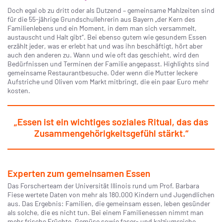
Doch egal ob zu dritt oder als Dutzend – gemeinsame Mahlzeiten sind
für die 55-jährige Grundschullehrerin aus Bayern „der Kern des
Familienlebens und ein Moment, in dem man sich versammelt,
austauscht und Halt gibt“. Bei ebenso gutem wie gesundem Essen
erzählt jeder, was er erlebt hat und was ihn beschäftigt, hört aber
auch den anderen zu. Wann und wie oft das geschieht, wird den
Bedürfnissen und Terminen der Familie angepasst. Highlights sind
gemeinsame Restaurantbesuche. Oder wenn die Mutter leckere
Aufstriche und Oliven vom Markt mitbringt, die ein paar Euro mehr
kosten.
„Essen ist ein wichtiges soziales Ritual, das das
Zusammengehörigkeitsgefühl stärkt.“
Experten zum gemeinsamen Essen
Das Forscherteam der Universität Illinois rund um Prof. Barbara
Fiese wertete Daten von mehr als 180.000 Kindern und Jugendlichen
aus. Das Ergebnis: Familien, die gemeinsam essen, leben gesünder
als solche, die es nicht tun. Bei einem Familienessen nimmt man
mehr frische Früchte, Gemüse sowie faser- und kalziumreiche