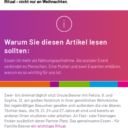
Ritual – nicht nur an Weihnachten.
Warum Sie diesen Artikel lesen
sollten:
Essen ist mehr als Nahrungs­aufnahme. Als sozialer Event
verbindet es Menschen. Eine Mutter und zwei Experten erklären,
warum es so wichtig für uns ist.
Zwei- bis dreimal täglich sitzt Ursula Besner mit Felicia, 9, und
Sophia, 12, am großen Holztisch in ihrer gemütlichen Wohnküche.
Bei regelmäßigen Besuchen gesellen sich außerdem die vier älteren
Töchter dazu, die 19, 21, 24 und 27 Jahre alt sind und bereits an
anderen Orten studieren oder arbeiten. An Fest- oder Feiertagen
finden zusätzlich deren Partner Platz. Das gemeinsame Essen – für
Familie Besner
ein wichtiges Ritual
.