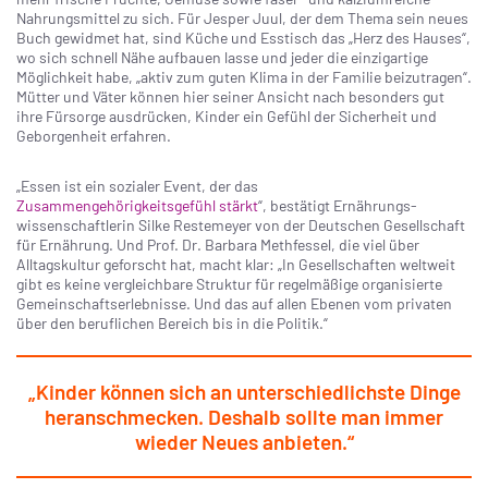
Nahrungsmittel zu sich. Für Jesper Juul, der dem Thema sein neues
Buch gewidmet hat, sind Küche und Esstisch das „Herz des Hauses“,
wo sich schnell Nähe aufbauen lasse und jeder die einzigartige
Möglichkeit habe, „aktiv zum guten Klima in der Familie beizutragen“.
Mütter und Väter können hier seiner Ansicht nach besonders gut
ihre Fürsorge ausdrücken, Kinder ein Gefühl der Sicherheit und
Geborgenheit erfahren.
„Essen ist ein sozialer Event, der das
Zusammengehörigkeits­­gefühl stärkt
“, bestätigt Ernährungs­
wissenschaftlerin Silke Restemeyer von der Deutschen Gesellschaft
für Ernährung. Und Prof. Dr. Barbara Methfessel, die viel über
Alltagskultur geforscht hat, macht klar: „In Gesellschaften weltweit
gibt es keine vergleichbare Struktur für regelmäßige organisierte
Gemeinschaftserlebnisse. Und das auf allen Ebenen vom privaten
über den beruflichen Bereich bis in die Politik.“
„Kinder können sich an unterschiedlichste Dinge
heranschmecken. Deshalb sollte man immer
wieder Neues anbieten.“