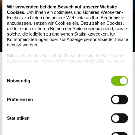
Wir verwenden bei dem Besuch auf unserer Website
Cookies
. Um Ihnen ein optimales und sicheres Webseiten-
Erlebnis zu bieten und unsere Webseite an Ihre Bedürfnisse
anzupassen, setzen wir Cookies ein. Dazu zählen Cookies,
die für einen sicheren Betrieb der Seite notwendig sind, sowie
solche, die lediglich zu anonymen Statistikzwecken, für
Komforteinstellungen oder zur Anzeige personalisierter Inhalte
genutzt werden.
Gefragt für Gruppen aller Art: Bei Kochpartys werden
Bitte entscheiden Sie selbst, für welche Zwecke Sie Cookies
zulassen wollen. Weitere Informationen finden Sie in unserer
Gerichte gemeinsam zubereitet und genossen.
Datenschutzerklärung
.
Einwilligungsauswahl
Neue Essformen für Erwachsene
Notwendig
„Das Essverhalten verändert sich immer wieder im Lauf des Lebens“,
so Barbara Methfessel. Sie genießt nun als Rentnerin mit ihrem
Mann das „Privileg des Alters“. „Wir haben jetzt die Freiheit, uns mehr
Präferenzen
um unseren Genuss zu kümmern. Ich koche zwar regelmäßig – aber
das nach Lust und Laune!“, bestätigt Methfessel. Im
Erwachsenenalter stehen laut BMEL-Ernährungsreport 2017 nur 39
Statistiken
% der Deutschen täglich am Herd. 33 % tun das zwei- bis dreimal pro
Woche und 11 % nie, weil Fast Food sowie Fertig- und ins Haus
gelieferte Gerichte immer beliebter werden, die oft allein vor dem