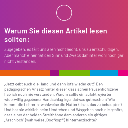
Warum Sie diesen Artikel lesen
sollten:
Zugegeben, es fällt uns allen nicht leicht, uns zu entschuldigen.
Aber manch einer hat den Sinn und Zweck dahinter wohl noch gar
nicht verstanden.
„Jetzt gebt euch die Hand und dann ist’s wieder gut!“ Den
pädagogischen Ansatz hinter dieser klassischen Pausenhofszene
hab ich noch nie verstanden. Warum sollte ein aufoktroyierter,
widerwillig gegebener Handschlag irgendetwas gutmachen? Wie
kommt die Lehrerin (wahlweise die Mutter) dazu, das zu behaupten?
Und hat sie wirklich beim Umdrehen und Weggehen noch nie gehört,
dass einer der beiden Streithähne dem anderen ein giftiges
„Arschloch“ (wahlweise „Doofkopf“) hinterherzischte?