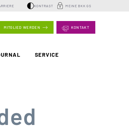
ARRIERE
KONTRAST
MEINE BKK GS
MITGLIED WERDEN
KONTAKT
OURNAL
SERVICE
aded