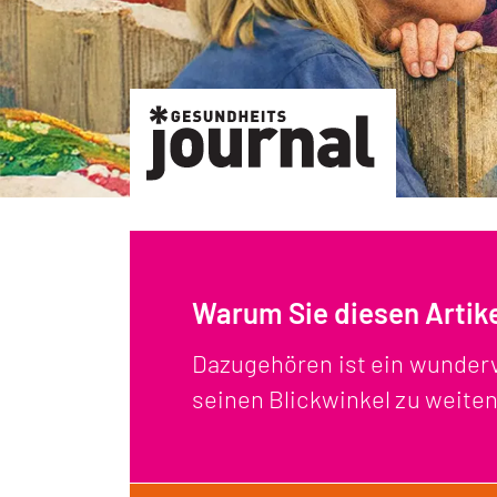
Warum Sie diesen Artikel
Dazugehören ist ein wunderv
seinen Blickwinkel zu weite