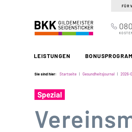
FÜR 
080
BKK Gildemeister
Suchen
Seidensticker
KOSTE
LEISTUNGEN
BONUSPROGRA
Sie sind hier:
Startseite
Gesundheitsjournal
2026-
Spezial
Vereinsm