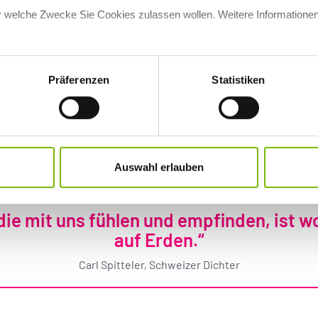
für welche Zwecke Sie Cookies zulassen wollen. Weitere Informationen
Präferenzen
Statistiken
mit der Historie des Vereinswesens beschäftige, die, je nach De
wir solche Interessenverbände überhaupt gründen können, ist ei
t in diesen Zeiten wichtiger, als genau dafür einzustehen? Schl
Auswahl erlauben
die mit uns fühlen und empfinden, ist w
auf Erden.“
Carl Spitteler, Schweizer Dichter