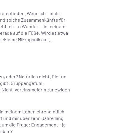
zu empfinden. Wenn ich – nicht
hend solche Zusammenkünfte für
eht mir – o Wunder! – in meinem
gerade auf die Füße. Wird es etwa
tzekleine Mikropanik auf …
en, oder? Natürlich nicht. Die tun
s gibt: Gruppengefühl,
s Nicht-Vereinsmeierin zur ewigen
ie in meinem Leben ehrenamtlich
et und mir über zehn Jahre lang
ht um die Frage: Engagement – ja
limbim?