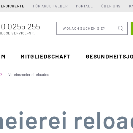
VERSICHERTE
FÜR ARBEITGEBER
PORTALE
ÜBER UNS
K
0 0255 255
Wonach suchen Sie
NLOSE SERVICE-NR.
MM
MITGLIEDSCHAFT
GESUNDHEITSJ
02
Vereinsmeierei reloaded
eierei relo