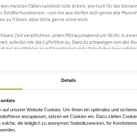
n den meisten Fällen) wirklich tolle Arbeit, wertvoll für die Geme
er Schäferhundverein – von mir aus dürfen sich gerne alle Mens
n zu frönen. Aber bitte gerne ohne mich.
sehbare Zeit verpflichten, jeden Mittwochabend um 19 Uhr in ei
, schnürt mir die Luftröhre zu. Ganz zu schweigen von der Ang
sich bei den Wahlen zum Elternbeirat viele Schuljahre lang erfo
 habe ich glatt einen Ruf zu verlieren! Es ist nun mal so: Die A
rang. Hobbypsychologische Diagnose: Ich habe wohl eine Art P
Details
 Licht auf mich wirft. Aber ehrlich: Ich wüsste so spontan auch g
Cookies
äckchensammler oder Bobby-Car-Rennfahrer? Der Club der schöne
 auf unserer Website Cookies
. Um Ihnen ein optimales und sicheres
ltur, Kreativität, Nachhaltigkeit –, würde es mir nicht einfalle
dürfnisse anzupassen, setzen wir Cookies ein. Dazu zählen Cookies,
unde im Wollladen anzuschließen. Für mich hat so was immer etw
e solche, die lediglich zu anonymen Statistikzwecken, für Komfortein
chauder auf solche Treffen – und ja, ich gebe es (ungern) zu, a
t werden.
e ich selbst innerlich schon lange ein Klischee: das Bild vom alt