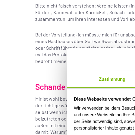
Bitte nicht falsch verstehen: Vereine leisten (i
Förder-, Karneval- oder Karnickel-, Schach- od
zusammentun, um ihren Interessen und Vorliebe
Bei der Vorstellung, ich müsste mich für unab
eines Gasthauses über Gottweißwas abzustimmen
oder Schriftführerin gewählt werden. Ich, die 
mal das Protokollschreiben übernommen hat … Da
bedroht meinen stark ausgeprägten Freiheitsd
Zustimmung
Schande über mich
Mir ist wohl bewusst, dass das Ganze kein gutes
Diese Webseite verwendet 
der richtige wäre: Ein Lachclub? Die Zuckerp
Wir verwenden bei dem Besuch
selbst wenn ich auf meine Interessen gucke – Ku
und unsere Webseite an Ihre Be
beizutreten oder mich einer Strick- und Häkelr
der Seite notwendig sind, sowi
außen mit einer Mischung aus Belustigung und S
personalisierter Inhalte genutz
da mit. Warum? Ich fürchte, diesbezüglich pfleg