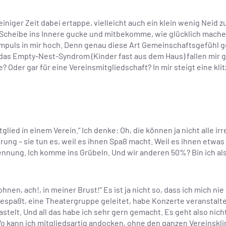
 einiger Zeit dabei ertappe, vielleicht auch ein klein wenig Neid 
ie Scheibe ins Innere gucke und mitbekomme, wie glücklich mac
mpuls in mir hoch. Denn genau diese Art Gemeinschaftsgefühl g
 das Empty-Nest-Syndrom (Kinder fast aus dem Haus) fallen mir 
 Oder gar für eine Vereinsmitgliedschaft? In mir steigt eine kli
glied in einem Verein.“ Ich denke: Oh, die können ja nicht alle irr
erung – sie tun es, weil es ihnen Spaß macht. Weil es ihnen etwa
ennung. Ich komme ins Grübeln. Und wir anderen 50%? Bin ich al
nen, ach!, in meiner Brust!“ Es ist ja nicht so, dass ich mich n
 bespaßt, eine Theatergruppe geleitet, habe Konzerte veranstalt
stelt. Und all das habe ich sehr gern gemacht. Es geht also nic
o kann ich mitgliedsartig andocken, ohne den ganzen Vereinsk