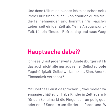
Und dann fällt mir ein, dass ich mich schon seit
immer nur sinnbildlich – von draußen durch d
die Teilnehmenden sind, kommt ein Will-auch-I
Leben seit einiger Zeit ab. Meine Arroganz und
Zeit, für ein Mindset-Refreshing und neue Wege?
Hauptsache dabei?
Ich lese: „Fast jeder zweite Bundesbürger ist Mit
das auch nicht alle nur aus reiner Selbstaufopf
Zugehörigkeit, Selbstwirksamkeit, Sinn, Anerk
Einsamkeit verbannt?
Mit Goethes Faust gesprochen: „Zwei Seelen woh
engagiert hätte: Ich habe Kinder in Zeltlagern
für den Schulmarkt die Finger schrumpelig geba
oder nein? Sondern um die Herausforderung: W