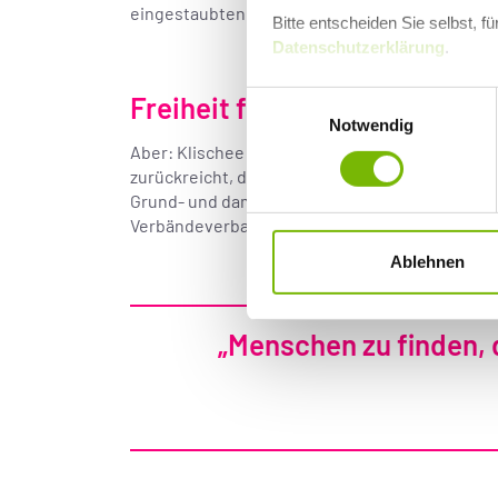
eingestaubten, spießigen Vereinsleben. Gähn!
Bitte entscheiden Sie selbst, 
Datenschutzerklärung
.
Einwilligungsauswahl
Freiheit für alle!
Notwendig
Aber: Klischee hin oder her – je mehr ich mich 
zurückreicht, desto mehr wird mir klar: Dass 
Grund- und damit ein Freiheitsrecht. Und was is
Verbändeverbandelei in einem anderen Licht.
Ablehnen
„Menschen zu finden, 