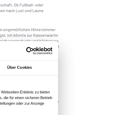
inschaft. Ob Fußball- oder
chen nach Lust und Laune
nem ungemütlichen Hinterzimmer
st, ich könnte zur Kassenwartin
lgreich weggeduckt und höchstens
ussicht auf ein verbindliches Amt
östchen-Phobie!
Über Cookies
ar nicht, welcher Verein für mich
n Bärte? Besser nicht! Aber
 Webseiten-Erlebnis zu bieten
n, zum Beispiel einem Buchclub
 die für einen sicheren Betrieb
as leicht Kurioses. Ich gucke von
stellungen oder zur Anzeige
uch ein Hauch Arroganz schwingt
modisch gestrigen, provinziellen,