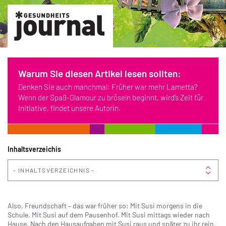
Warum Sie diesen Artikel lesen sollten:
Denken Sie auch manchmal: Früher war mehr Lametta?
Wenn der Spaß-Glamour zu bröseln beginnt, wird’s Zeit für
Initiative, findet unsere Autorin.
Inhaltsverzeichis
INHALTSVERZEICHNIS
Also, Freundschaft – das war früher so: Mit Susi morgens in die
Schule. Mit Susi auf dem Pausenhof. Mit Susi mittags wieder nach
Hause. Nach den Hausaufgaben mit Susi raus und später zu ihr rein.