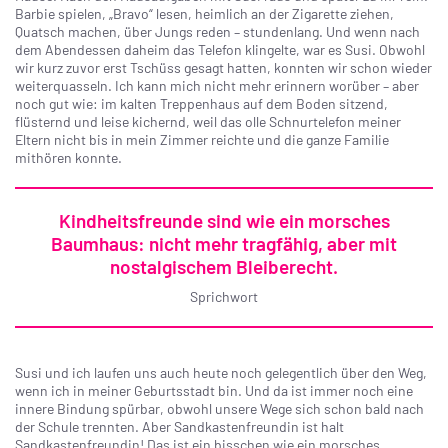
Barbie spielen, „Bravo“ lesen, heimlich an der Zigarette ziehen,
Quatsch machen, über Jungs reden – stundenlang. Und wenn nach
dem Abendessen daheim das Telefon klingelte, war es Susi. Obwohl
wir kurz zuvor erst Tschüss gesagt hatten, konnten wir schon wieder
weiterquasseln. Ich kann mich nicht mehr erinnern worüber – aber
noch gut wie: im kalten Treppenhaus auf dem Boden sitzend,
flüsternd und leise kichernd, weil das olle Schnurtelefon meiner
Eltern nicht bis in mein Zimmer reichte und die ganze Familie
mithören konnte.
Kindheitsfreunde sind wie ein morsches
Baumhaus: nicht mehr tragfähig, aber mit
nostalgischem Bleiberecht.
Sprichwort
Susi und ich laufen uns auch heute noch gelegentlich über den Weg,
wenn ich in meiner Geburtsstadt bin. Und da ist immer noch eine
innere Bindung spürbar, obwohl unsere Wege sich schon bald nach
der Schule trennten. Aber Sandkastenfreundin ist halt
Sandkastenfreundin! Das ist ein bisschen wie ein morsches