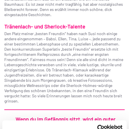
Baumhaus: Es ist zwar nicht mehr tragfähig, hat aber nostalgisches
Bleiberecht forever. Denn es erzählt immer noch schöne, dick
eingestaubte Geschichten.
Tränenlach- und Sherlock-Talente
Den Platz meiner „besten Freundin“ haben nach Susi noch einige
andere eingenommen – Babsi, Ellen, Tina, Luise –, jede passend zu
einer bestimmten Lebensphase und zu speziellen Lebensthemen.
Den konkurrenzlosen Superlativ „beste Freundin“ ersetzte ich mit
fortgeschrittenem Reifeprozess durch „eine meiner engsten
Freundinnen“. Fairness muss sein! Denn sie alle sind dicht in meine
Lebensgeschichte verwoben und in viele, viele lustige, skurrile und
einzigartige Erlebnisse. Ob Tränenlach-Klamauk während der
Jugendfreizeiten, die wir betreut haben, oder karaokeartige
Singabende bis zum Morgengrauen, ob kreative Fotosessions,
missglückte Wellnesstrips oder die Sherlock-Holmes-würdige
Verfolgung des schönen Unbekannten, in den eine Freundin sich
verguckt hatte: So viele Erinnerungen lassen mich noch heute breit
grinsen.
„Wenn du im Gefängnis sitzt, wird ein guter
Freund versuchen, dich zu befreien. Ein bester