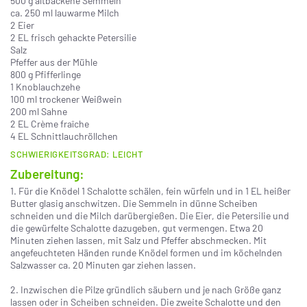
500 g altbackene Semmeln
ca. 250 ml lauwarme Milch
2 Eier
2 EL frisch gehackte Petersilie
Salz
Pfeffer aus der Mühle
800 g Pfifferlinge
1 Knoblauchzehe
100 ml trockener Weißwein
200 ml Sahne
2 EL Crème fraîche
4 EL Schnittlauchröllchen
SCHWIERIGKEITSGRAD: LEICHT
Zubereitung:
1. Für die Knödel 1 Schalotte schälen, fein würfeln und in 1 EL heißer
Butter glasig anschwitzen. Die Semmeln in dünne Scheiben
schneiden und die Milch darübergießen. Die Eier, die Petersilie und
die gewürfelte Schalotte dazugeben, gut vermengen. Etwa 20
Minuten ziehen lassen, mit Salz und Pfeffer abschmecken. Mit
angefeuchteten Händen runde Knödel formen und im köchelnden
Salzwasser ca. 20 Minuten gar ziehen lassen.
2. Inzwischen die Pilze gründlich säubern und je nach Größe ganz
lassen oder in Scheiben schneiden. Die zweite Schalotte und den