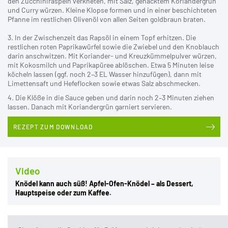
den Zucchiniraspeln verkneten, mit Salz, gehacktem Koriandergrün
und Curry würzen. Kleine Klopse formen und in einer beschichteten
Pfanne im restlichen Olivenöl von allen Seiten goldbraun braten.
3. In der Zwischenzeit das Rapsöl in einem Topf erhitzen. Die
restlichen roten Paprikawürfel sowie die Zwiebel und den Knoblauch
darin anschwitzen. Mit Koriander- und Kreuzkümmelpulver würzen,
mit Kokosmilch und Paprikapüree ablöschen. Etwa 5 Minuten leise
köcheln lassen (ggf. noch 2–3 EL Wasser hinzufügen), dann mit
Limettensaft und Hefeflocken sowie etwas Salz abschmecken.
4. Die Klöße in die Sauce geben und darin noch 2–3 Minuten ziehen
lassen. Danach mit Koriandergrün garniert servieren.
REZEPT ZUM DOWNLOAD
Video
Knödel kann auch süß! Apfel-Ofen-Knödel – als Dessert,
Hauptspeise oder zum Kaffee.