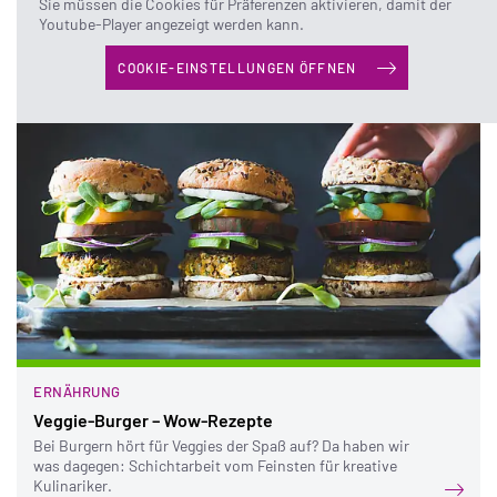
Stand: Dezember 2018
Sie müssen die Cookies für Präferenzen aktivieren, damit der
Youtube-Player angezeigt werden kann.
Das könnte Sie auch interessieren:
COOKIE-EINSTELLUNGEN ÖFFNEN
ERNÄHRUNG
Veggie-Burger – Wow-Rezepte
Bei Burgern hört für Veggies der Spaß auf? Da haben wir
was dagegen: Schichtarbeit vom Feinsten für kreative
Kulinariker.