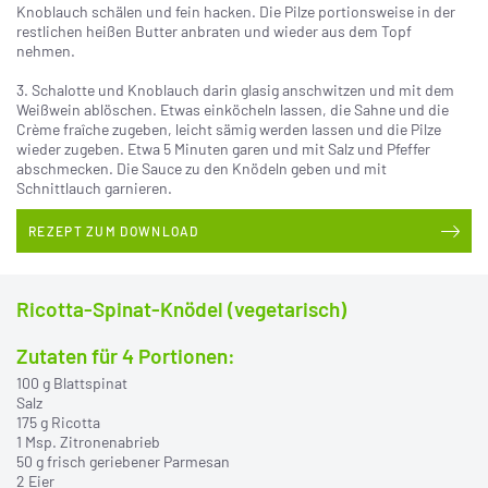
Knoblauch schälen und fein hacken. Die Pilze portionsweise in der
restlichen heißen Butter anbraten und wieder aus dem Topf
nehmen.
3. Schalotte und Knoblauch darin glasig anschwitzen und mit dem
Weißwein ablöschen. Etwas einköcheln lassen, die Sahne und die
Crème fraîche zugeben, leicht sämig werden lassen und die Pilze
wieder zugeben. Etwa 5 Minuten garen und mit Salz und Pfeffer
abschmecken. Die Sauce zu den Knödeln geben und mit
Schnittlauch garnieren.
REZEPT ZUM DOWNLOAD
Ricotta-Spinat-Knödel (vegetarisch)
Zutaten für 4 Portionen:
100 g Blattspinat
Salz
175 g Ricotta
1 Msp. Zitronenabrieb
50 g frisch geriebener Parmesan
2 Eier