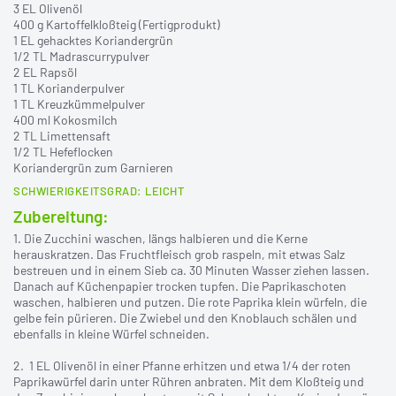
3 EL Olivenöl
400 g Kartoffelkloßteig (Fertigprodukt)
1 EL gehacktes Koriandergrün
1/2 TL Madrascurrypulver
2 EL Rapsöl
1 TL Korianderpulver
1 TL Kreuzkümmelpulver
400 ml Kokosmilch
2 TL Limettensaft
1/2 TL Hefeflocken
Koriandergrün zum Garnieren
SCHWIERIGKEITSGRAD: LEICHT
Zubereitung:
1. Die Zucchini waschen, längs halbieren und die Kerne
herauskratzen. Das Fruchtfleisch grob raspeln, mit etwas Salz
bestreuen und in einem Sieb ca. 30 Minuten Wasser ziehen lassen.
Danach auf Küchenpapier trocken tupfen. Die Paprikaschoten
waschen, halbieren und putzen. Die rote Paprika klein würfeln, die
gelbe fein pürieren. Die Zwiebel und den Knoblauch schälen und
ebenfalls in kleine Würfel schneiden.
2. 1 EL Olivenöl in einer Pfanne erhitzen und etwa 1/4 der roten
Paprikawürfel darin unter Rühren anbraten. Mit dem Kloßteig und