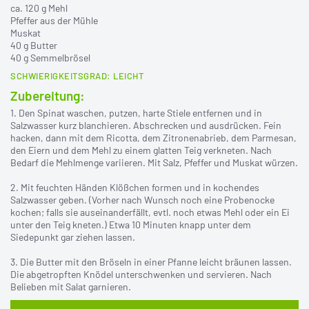
ca. 120 g Mehl
Pfeffer aus der Mühle
Muskat
40 g Butter
40 g Semmelbrösel
SCHWIERIGKEITSGRAD: LEICHT
Zubereitung:
1. Den Spinat waschen, putzen, harte Stiele entfernen und in
Salzwasser kurz blanchieren. Abschrecken und ausdrücken. Fein
hacken, dann mit dem Ricotta, dem Zitronenabrieb, dem Parmesan,
den Eiern und dem Mehl zu einem glatten Teig verkneten. Nach
Bedarf die Mehlmenge variieren. Mit Salz, Pfeffer und Muskat würzen.
2. Mit feuchten Händen Klößchen formen und in kochendes
Salzwasser geben. (Vorher nach Wunsch noch eine Probenocke
kochen; falls sie auseinanderfällt, evtl. noch etwas Mehl oder ein Ei
unter den Teig kneten.) Etwa 10 Minuten knapp unter dem
Siedepunkt gar ziehen lassen.
3. Die Butter mit den Bröseln in einer Pfanne leicht bräunen lassen.
Die abgetropften Knödel unterschwenken und servieren. Nach
Belieben mit Salat garnieren.