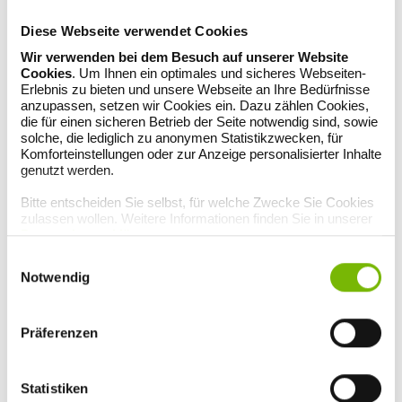
300 g griechischer Joghurt
1 EL Zitronensaft
Diese Webseite verwendet Cookies
2 EL Olivenöl
Salz
Wir verwenden bei dem Besuch auf unserer Website
Pfeffer aus der Mühle
Cookies
. Um Ihnen ein optimales und sicheres Webseiten-
3 EL Butter
Erlebnis zu bieten und unsere Webseite an Ihre Bedürfnisse
200 ml passierte Tomaten
anzupassen, setzen wir Cookies ein. Dazu zählen Cookies,
1 TL edelsüßes Paprikapulver
die für einen sicheren Betrieb der Seite notwendig sind, sowie
2 EL Ajvar (Paprikapüree)
solche, die lediglich zu anonymen Statistikzwecken, für
Komforteinstellungen oder zur Anzeige personalisierter Inhalte
SCHWIERIGKEITSGRAD: MITTEL
genutzt werden.
Zubereitung:
Bitte entscheiden Sie selbst, für welche Zwecke Sie Cookies
1. Die Teigzutaten mit ca. 180 ml lauwarmem Wasser zu einem
zulassen wollen. Weitere Informationen finden Sie in unserer
geschmeidigen Teig verkneten, bei Bedarf noch etwas Wasser
Datenschutzerklärung
.
zugeben. Der Teig sollte glatt und elastisch sein. Zugedeckt ca. 30
Minuten bei Zimmertemperatur ruhen lassen.
Einwilligungsauswahl
Notwendig
2. Für die Füllung die Zwiebel schälen, sehr fein hacken. Mit dem
Hackfleisch, der Minze, der Petersilie und dem Paprikapulver gut
vermengen, mit Salz würzen und abschmecken.
Präferenzen
3. Den Teig auf leicht bemehlter Arbeitsfläche dünn ausrollen und 4–
5 cm große Quadrate ausschneiden. Je 1 TL Füllung in die Mitte
geben, die Ecken jeweils zur Mitte umklappen und
Statistiken