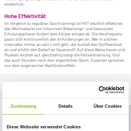
wiederholt.
Hohe Effektivität
Im Vergleich zu regulären Sporttrainings ist HIIT deutlich effektiver,
das Wechselspiel von intensiven Belastungs- und bewussten
Erholungsphasen fordert dem Körper einiges ab. Die Herzfrequenz
passt sich kontinuierlich den Anforderungen an. Wer in solchen
Intervallen immer an sein Limit geht, der kurbelt den Stoffwechsel
an und erhöht den Bedarf an Sauerstoff. Auf diese Weise bauen sich
Muskeln leichter auf, gleichzeitig steigt die Fettverbrennung. Und
das auch Stunden nach dem eigentlichen Sport: Experten sprechen
von dem sogenannten Nachbrenneffekt.
Video
Lust auf ein Work-out bekommen? Dann mal los!
Zustimmung
Details
Über Cookies
Crosstrainer oder Übungen daheim?
Sie müssen die Cookies für Präferenzen aktivieren, damit der
Youtube-Player angezeigt werden kann.
Dabei ist HIIT keine Sportart im eigentlichen Sinn. Es handelt sich
Diese Webseite verwendet Cookies
vielmehr um ein Prinzip, das bei vielen Sportarten Anwendung
COOKIE-EINSTELLUNGEN ÖFFNEN