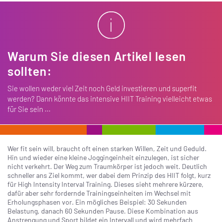
Warum Sie diesen Artikel lesen
sollten:
Sie wollen weder viel Zeit noch Geld investieren und superfit
werden? Dann könnte das intensive HIIT Training vielleicht etwas
für Sie sein ...
Wer fit sein will, braucht oft einen starken Willen, Zeit und Geduld.
Hin und wieder eine kleine Joggingeinheit einzulegen, ist sicher
nicht verkehrt. Der Weg zum Traumkörper ist jedoch weit. Deutlich
schneller ans Ziel kommt, wer dabei dem Prinzip des HIIT folgt, kurz
für High Intensity Interval Training. Dieses sieht mehrere kürzere,
dafür aber sehr fordernde Trainingseinheiten im Wechsel mit
Erholungsphasen vor. Ein mögliches Beispiel: 30 Sekunden
Belastung, danach 60 Sekunden Pause. Diese Kombination aus
Anstrengung und Sport bildet ein Intervall und wird mehrfach