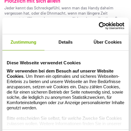
Plötzlich mit sich allein
Jeder kennt das Schreckgefühl, wenn man das Handy daheim
vergessen hat, oder die Ohnmacht, wenn man längere Zeit
unerwartet offline auskommen muss. Neben der panikartigen Sorge
darüber, was man während dieser Unerreichbarkeit verpassen wird,
kommt schnell das Gefühl auf, ausgeliefert zu sein: einer lähmenden
Langeweile.
Zustimmung
Details
Über Cookies
Gibt es die „tödliche Langeweile“?
Der Volksmund will der Langeweile so gar nichts Positives
abgewinnen: Man spricht von gähnender, lähmender und gar
Diese Webseite verwendet Cookies
tödlicher Langeweile. Wie passt das zusammen mit der Erkenntnis,
dass Langeweile kreativ macht? Der Unterschied liegt in der Dauer,
Wir verwenden bei dem Besuch auf unserer Website
der Intensität sowie in der Freiwilligkeit und Selbstmotivation.
Cookies
. Um Ihnen ein optimales und sicheres Webseiten-
Psychologen unterscheiden die situative und die existenzielle
Erlebnis zu bieten und unsere Webseite an Ihre Bedürfnisse
Langeweile. Wer tagein, tagaus keine Aufgabe hat und sich selbst
anzupassen, setzen wir Cookies ein. Dazu zählen Cookies,
auch keine schafft, dem kann buchstäblich „sterbenslangweilig“
die für einen sicheren Betrieb der Seite notwendig sind, sowie
werden.
solche, die lediglich zu anonymen Statistikzwecken, für
Komforteinstellungen oder zur Anzeige personalisierter Inhalte
genutzt werden.
„Es gibt drei Sorten von Menschen: solche, die
Bitte entscheiden Sie selbst, für welche Zwecke Sie Cookies
sich zu Tode sorgen; solche, die sich zu Tode
zulassen wollen. Weitere Informationen finden Sie in unserer
arbeiten; und solche, die sich zu Tode
Datenschutzerklärung
.