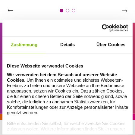
Zustimmung
Details
Über Cookies
ERINNERUNGSSERVICE
Nix mehr verpassen!
Diese Webseite verwendet Cookies
Unser Erinnerungsservice für Sie – damit Ihnen keine Ausgabe
Wir verwenden bei dem Besuch auf unserer Website
unseres Gesundheitsjournals und kein Gewinnspiel entgeht: Jetzt
Cookies
. Um Ihnen ein optimales und sicheres Webseiten-
Erlebnis zu bieten und unsere Webseite an Ihre Bedürfnisse
Magazin-Newsletter abonnieren!
anzupassen, setzen wir Cookies ein. Dazu zählen Cookies,
die für einen sicheren Betrieb der Seite notwendig sind, sowie
solche, die lediglich zu anonymen Statistikzwecken, für
MAGAZIN-ABO
Komforteinstellungen oder zur Anzeige personalisierter Inhalte
genutzt werden.
Bitte entscheiden Sie selbst, für welche Zwecke Sie Cookies
zulassen wollen. Weitere Informationen finden Sie in unserer
Datenschutzerklärung
.