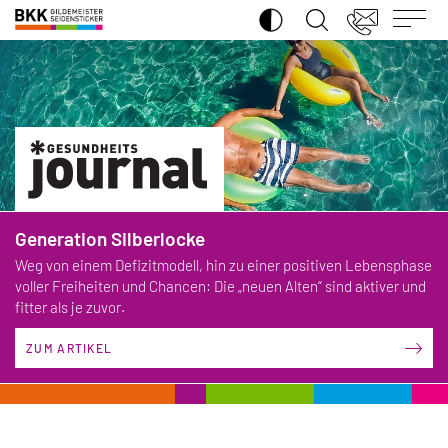
SUCHE ÖFFNEN
BKK
Gildemeister
Seidensticker
Generation Silberlocke
Weg von einem Defizitmodell, hin zu einer positiven Lebensphase
voller Freiheiten und Chancen: Die „neuen Alten“ sind aktiver und
fitter als je zuvor.
ZUM ARTIKEL