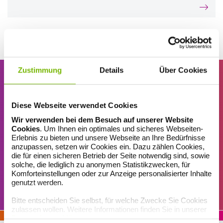
Zustimmung
Details
Über Cookies
Diese Webseite verwendet Cookies
ERINNERUNGSSERVICE
Wir verwenden bei dem Besuch auf unserer Website
Nix mehr verpassen!
Cookies
. Um Ihnen ein optimales und sicheres Webseiten-
Erlebnis zu bieten und unsere Webseite an Ihre Bedürfnisse
Unser Erinnerungsservice für Sie – damit Ihnen keine Ausgabe
anzupassen, setzen wir Cookies ein. Dazu zählen Cookies,
unseres Gesundheitsjournals und kein Gewinnspiel entgeht: Jetzt
die für einen sicheren Betrieb der Seite notwendig sind, sowie
Magazin-Newsletter abonnieren!
solche, die lediglich zu anonymen Statistikzwecken, für
Komforteinstellungen oder zur Anzeige personalisierter Inhalte
genutzt werden.
MAGAZIN-ABO
Bitte entscheiden Sie selbst, für welche Zwecke Sie Cookies
zulassen wollen. Weitere Informationen finden Sie in unserer
Datenschutzerklärung
.