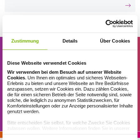
Zustimmung
Details
Über Cookies
Diese Webseite verwendet Cookies
ERINNERUNGSSERVICE
Wir verwenden bei dem Besuch auf unserer Website
Nix mehr verpassen!
Cookies
. Um Ihnen ein optimales und sicheres Webseiten-
Erlebnis zu bieten und unsere Webseite an Ihre Bedürfnisse
anzupassen, setzen wir Cookies ein. Dazu zählen Cookies,
Unser Erinnerungsservice für Sie – damit Ihnen keine Ausgabe
die für einen sicheren Betrieb der Seite notwendig sind, sowie
unseres Gesundheitsjournals und kein Gewinnspiel entgeht: Jetzt
solche, die lediglich zu anonymen Statistikzwecken, für
Magazin-Newsletter abonnieren!
Komforteinstellungen oder zur Anzeige personalisierter Inhalte
genutzt werden.
MAGAZIN-ABO
Bitte entscheiden Sie selbst, für welche Zwecke Sie Cookies
zulassen wollen. Weitere Informationen finden Sie in unserer
Datenschutzerklärung
.