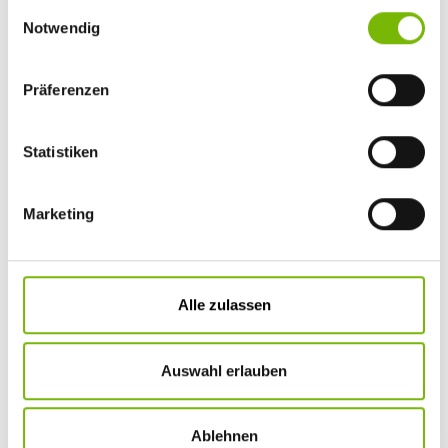
Einwilligungsauswahl
Notwendig
Präferenzen
Statistiken
Marketing
INTERN
Alle zulassen
Neues von Ihrer BKK
E-Rezept: Einlösen über die eGK wird möglich +++
Angebote zur Hautkrebsfrüherkennung +++ Zeitschrift
ELTERN: Beste Krankenkasse für Familien
Auswahl erlauben
Ablehnen