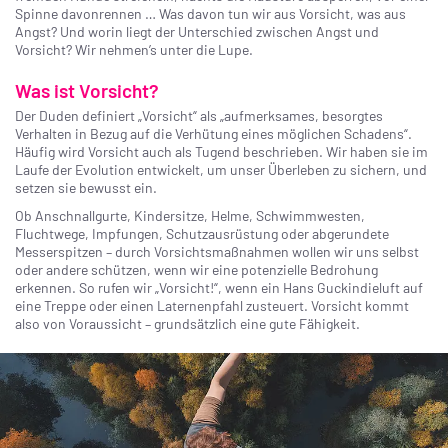
Spinne davonrennen … Was davon tun wir aus Vorsicht, was aus
Angst? Und worin liegt der Unterschied zwischen Angst und
Vorsicht? Wir nehmen’s unter die Lupe.
Was ist Vorsicht?
Der Duden definiert „Vorsicht“ als „aufmerksames, besorgtes
Verhalten in Bezug auf die Verhütung eines möglichen Schadens“.
Häufig wird Vorsicht auch als Tugend beschrieben. Wir haben sie im
Laufe der Evolution entwickelt, um unser Überleben zu sichern, und
setzen sie bewusst ein.
Ob Anschnallgurte, Kindersitze, Helme, Schwimmwesten,
Fluchtwege, Impfungen, Schutzausrüstung oder abgerundete
Messerspitzen – durch Vorsichtsmaßnahmen wollen wir uns selbst
oder andere schützen, wenn wir eine potenzielle Bedrohung
erkennen. So rufen wir „Vorsicht!“, wenn ein Hans Guckindieluft auf
eine Treppe oder einen Laternenpfahl zusteuert. Vorsicht kommt
also von Voraussicht – grundsätzlich eine gute Fähigkeit.