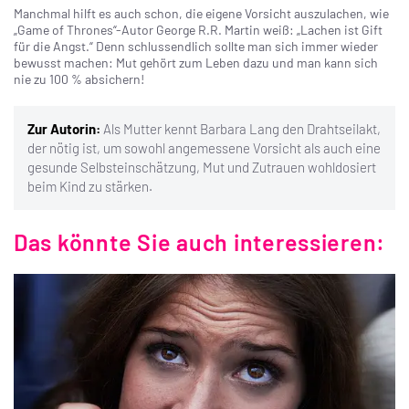
Manchmal hilft es auch schon, die eigene Vorsicht auszulachen, wie
„Game of Thrones“-Autor George R.R. Martin weiß: „Lachen ist Gift
für die Angst.“ Denn schlussendlich sollte man sich immer wieder
bewusst machen: Mut gehört zum Leben dazu und man kann sich
nie zu 100 % absichern!
Zur Autorin:
Als Mutter kennt Barbara Lang den Drahtseilakt,
der nötig ist, um sowohl angemessene Vorsicht als auch eine
gesunde Selbsteinschätzung, Mut und Zutrauen wohldosiert
beim Kind zu stärken.
Das könnte Sie auch interessieren: