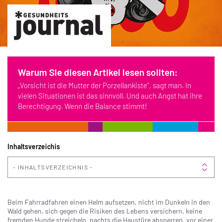
Warum Sie diesen Artikel lesen sollten:
„Vorsicht ist die Mutter der Porzellankiste“, sagt man. In
vielen Situationen ist das sinnvoll. Und auch Angst hat ihre
Berechtigung. Wenn die Balance stimmt!
Inhaltsverzeichis
INHALTSVERZEICHNIS
Beim Fahrradfahren einen Helm aufsetzen, nicht im Dunkeln in den
Wald gehen, sich gegen die Risiken des Lebens versichern, keine
fremden Hunde streicheln, nachts die Haustüre absperren, vor einer