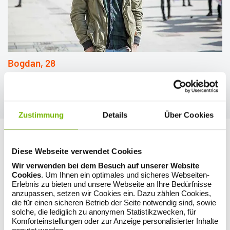
Bogdan, 28
„Ich würde meinen Sommer am liebsten in Skandinavien, z.B. in
Norwegen, verbringen. Perfekt wäre eine einsame Hütte im Wald
oder in den Bergen, wo man mal so richtig abschalten und Energie
tanken kann.“
Zustimmung
Details
Über Cookies
Diese Webseite verwendet Cookies
Wir verwenden bei dem Besuch auf unserer Website
Cookies
. Um Ihnen ein optimales und sicheres Webseiten-
Erlebnis zu bieten und unsere Webseite an Ihre Bedürfnisse
anzupassen, setzen wir Cookies ein. Dazu zählen Cookies,
die für einen sicheren Betrieb der Seite notwendig sind, sowie
solche, die lediglich zu anonymen Statistikzwecken, für
Komforteinstellungen oder zur Anzeige personalisierter Inhalte