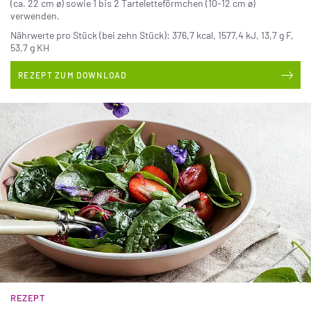
(ca. 22 cm ø) sowie 1 bis 2 Tarteletteförmchen (10-12 cm ø)
verwenden.
Nährwerte pro Stück (bei zehn Stück): 376,7 kcal, 1577,4 kJ, 13,7 g F,
53,7 g KH
REZEPT ZUM DOWNLOAD
REZEPT