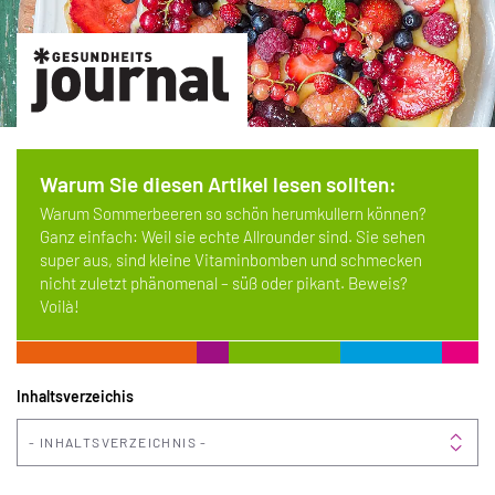
Warum Sie diesen Artikel lesen sollten:
Warum Sommerbeeren so schön herumkullern können?
Ganz einfach: Weil sie echte Allrounder sind. Sie sehen
super aus, sind kleine Vitaminbomben und schmecken
nicht zuletzt phänomenal – süß oder pikant. Beweis?
Voilà!
Inhaltsverzeichis
INHALTSVERZEICHNIS