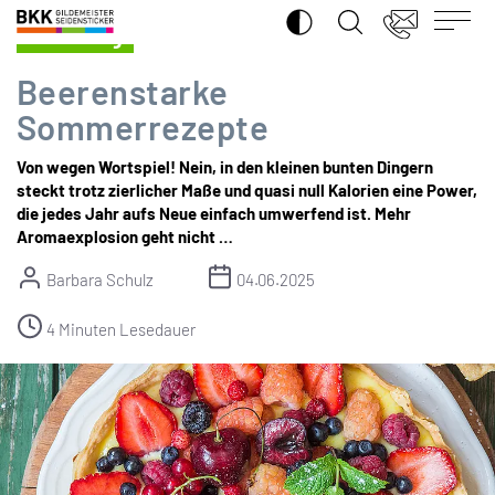
SUCHE ÖFFNEN
BKK
Ernährung
Gildemeister
Seidensticker
Beerenstarke
Sommerrezepte
Von wegen Wortspiel! Nein, in den kleinen bunten Dingern
steckt trotz zierlicher Maße und quasi null Kalorien eine Power,
die jedes Jahr aufs Neue einfach umwerfend ist. Mehr
Aromaexplosion geht nicht …
Barbara Schulz
04.06.2025
4 Minuten Lesedauer