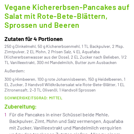
Vegane Kichererbsen-Pancakes auf
Salat mit Rote-Bete-Blättern,
Sprossen und Beeren
Zutaten für 4 Portionen
250 g Dinkelmehl, 50 g Kichererbsenmehl, 1 TL Backpulver, 2 Msp.
Zimtpulver, 2 EL Mohn, 2 Prisen Salz, 4 EL Aquafaba
(Kichererbsenwasser aus der Dose), 2 EL Zucker nach Belieben, 1/2
TL Vanilleextrakt, 300 ml Mandelmilch, Butter zum Ausbacken
Außerdem:
300 g Himbeeren, 100 g rote Johannisbeeren, 150 g Heidelbeeren, 1
EL Zucker, 3 Handvoll Wildkräutersalat wie Rote-Bete-Blätter, 1 EL
Zitronensaft, 2–3 TL Olivenöl, 1 Handvoll Sprossen
SCHWIERIGKEITSGRAD: MITTEL
Zubereitung:
Für die Pancakes in einer Schüssel beide Mehle,
Backpulver, Zimt, Mohn und Salz vermengen. Aquafaba
mit Zucker, Vanilleextrakt und Mandelmilch verquirlen