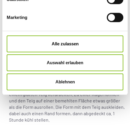
Außerdem: 450 g gemischte Beeren, z. B. Erdbeeren, rote und gelbe
Himbeeren, Johannisbeeren, Brombeeren, Heidelbeeren, 1 EL
Kirschen, Puderzucker zum Bestäuben, Minze zum Garnieren
Marketing
SCHWIERIGKEITSGRAD: MITTEL
Zubereitung:
Eine Tarteform (ca. 26 cm ø) mit Butter fetten, mit Mehl
Alle zulassen
ausstreuen und das überschüssige Mehl wieder
ausklopfen.
Auswahl erlauben
Für den Teig das Mehl in eine Rührschüssel sieben und
mit Zucker, Vanillezucker und Salz vermischen. Das Ei, die
weiche Butter in kleinen Stücken und die Sahne zugeben
Ablehnen
und alles mit dem Knethaken der Küchenmaschine zu
einem glatten Teig verarbeiten. Zu einer Kugel formen
und den Teig auf einer bemehlten Fläche etwas größer
als die Form ausrollen. Die Form mit dem Teig auskleiden,
dabei auch einen Rand formen, dann abgedeckt ca. 1
Stunde kühl stellen.