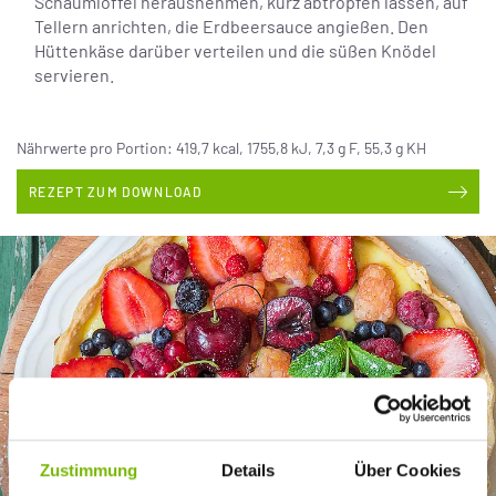
Schaumlöffel herausnehmen, kurz abtropfen lassen, auf
Tellern anrichten, die Erdbeersauce angießen. Den
Hüttenkäse darüber verteilen und die süßen Knödel
servieren.
Nährwerte pro Portion: 419,7 kcal, 1755,8 kJ, 7,3 g F, 55,3 g KH
REZEPT ZUM DOWNLOAD
Zustimmung
Details
Über Cookies