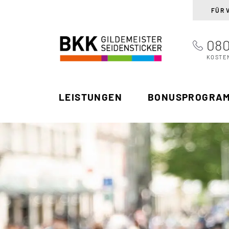
FÜR 
080
BKK Gildemeister
Suchen
Seidensticker
KOSTE
LEISTUNGEN
BONUSPROGRA