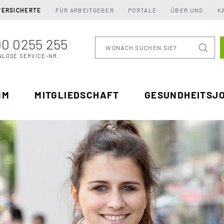
VERSICHERTE
FÜR ARBEITGEBER
PORTALE
ÜBER UNS
K
0 0255 255
Wonach suchen Sie
NLOSE SERVICE-NR.
MM
MITGLIEDSCHAFT
GESUNDHEITSJ