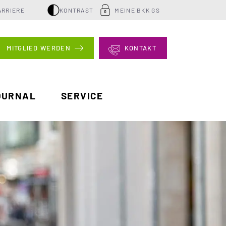
ARRIERE
KONTRAST
MEINE BKK GS
MITGLIED WERDEN
KONTAKT
OURNAL
SERVICE