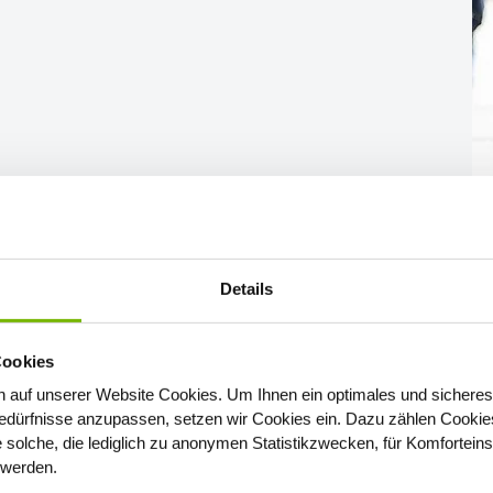
Details
Cookies
 auf unserer Website Cookies
. Um Ihnen ein optimales und sicheres
Günter, 66
dürfnisse anzupassen, setzen wir Cookies ein. Dazu zählen Cookies,
e solche, die lediglich zu anonymen Statistikzwecken, für Komfortein
„Ich gehe alle acht Wochen zum Arzt, allerdings nur, um
t werden.
zu holen. Zu Vorsorge­untersuchungen gehe ich ein- bis z