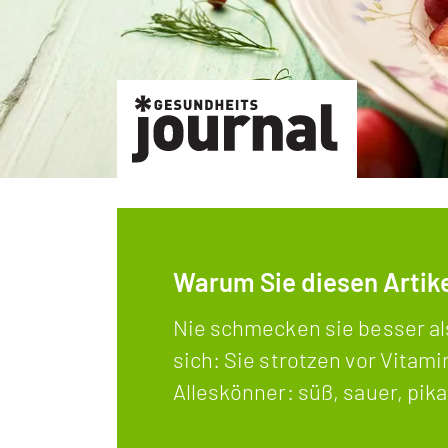
Warum Sie diesen Artikel
Nie schmecken sie besser al
sich: Sie strotzen vor Vitam
Alleskönner: süß, sauer, pika