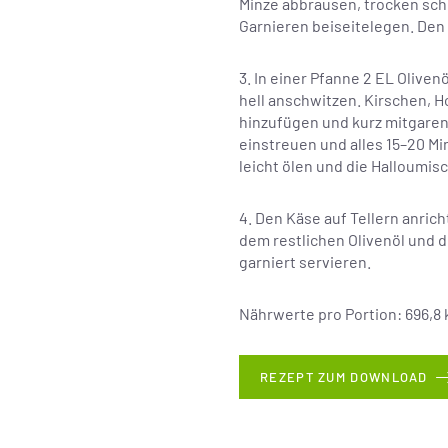
Minze abbrausen, trocken schü
Garnieren beiseitelegen. Den
3. In einer Pfanne 2 EL Olive
hell anschwitzen. Kirschen, H
hinzufügen und kurz mitgaren
einstreuen und alles 15–20 Mi
leicht ölen und die Halloumisc
4. Den Käse auf Tellern anrich
dem restlichen Olivenöl und 
garniert servieren.
Nährwerte pro Portion: 696,8 kc
REZEPT ZUM DOWNLOAD