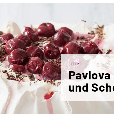
REZEPT
Pavlova
und Sch