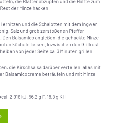
tteln, die Blätter abzupfen und die Hälfte zum
 Rest der Minze hacken.
nöl erhitzen und die Schalotten mit dem Ingwer
onig, Salz und grob zerstoßenen Pfeffer
. Den Balsamico angießen, die gehackte Minze
nuten köcheln lassen. Inzwischen den Grillrost
heiben von jeder Seite ca. 3 Minuten grillen.
ten, die Kirschsalsa darüber verteilen, alles mit
der Balsamicocreme beträufeln und mit Minze
al, 2.918 kJ, 56,2 g F, 18,8 g KH