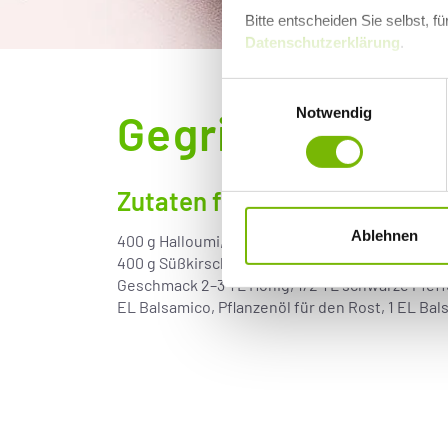
Bitte entscheiden Sie selbst, 
Datenschutzerklärung
.
Einwilligungsauswahl
Notwendig
Gegrillter Hall
Zutaten für 4 Portionen:
Ablehnen
400 g Halloumi, 6 EL Olivenöl, 3–4 EL Zitronensaf
400 g Süßkirschen, 2 Schalotten, 15 g Ingwer, 4
Geschmack 2–3 TL Honig, 1/2 TL schwarze Pfeff
EL Balsamico, Pflanzenöl für den Rost, 1 EL B