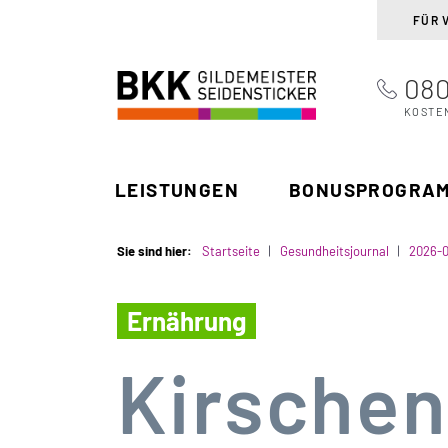
FÜR 
080
BKK Gildemeister
Suchen
Seidensticker
KOSTE
LEISTUNGEN
BONUSPROGRA
Sie sind hier:
Startseite
Gesundheitsjournal
2026-
Ernährung
Kirschen