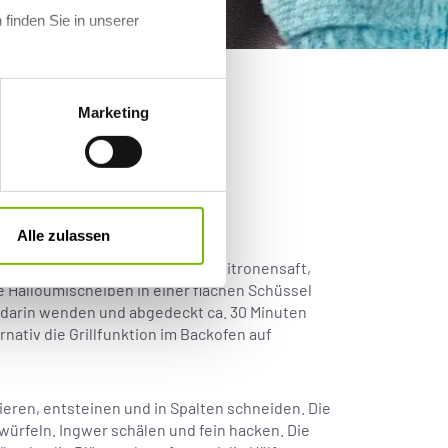
 finden Sie in unserer
Marketing
salsa
Alle zulassen
chneiden. 3 EL Olivenöl mit dem Zitronensaft,
ie Halloumischeiben in einer flachen Schüssel
 darin wenden und abgedeckt ca. 30 Minuten
ernativ die Grillfunktion im Backofen auf
ieren, entsteinen und in Spalten schneiden. Die
würfeln. Ingwer schälen und fein hacken. Die