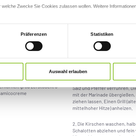
für welche Zwecke Sie Cookies zulassen wollen. Weitere Informationen
Präferenzen
Statistiken
oumi-Käse mit Kirsch
SCHWIERIGKEITSGRAD: EINFACH
Zubereitung:
Auswahl erlauben
t, Salz, Pfeffer aus der Mühle,
–5 Stängel Minze, nach
1. Den Halloumi in Scheiben s
erkörner, grob zerstoßen, 3
Salz und Pfeffer verrühren. D
alsamicocreme
mit der Marinade übergießen,
ziehen lassen. Einen Grill (alt
mittelhoher Hitze) anheizen.
2. Die Kirschen waschen, halb
Schalotten abziehen und fein 