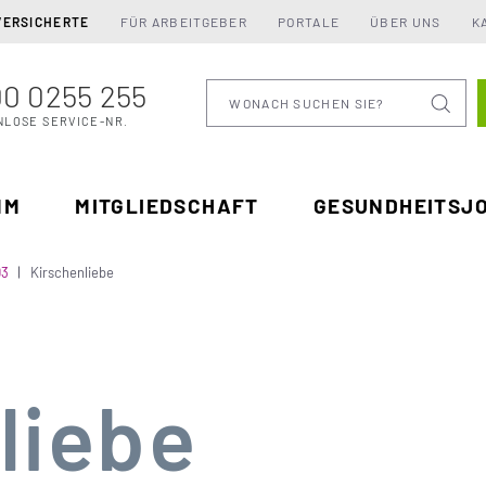
VERSICHERTE
FÜR ARBEITGEBER
PORTALE
ÜBER UNS
K
0 0255 255
Wonach suchen Sie
NLOSE SERVICE-NR.
MM
MITGLIEDSCHAFT
GESUNDHEITSJ
03
Kirschenliebe
liebe