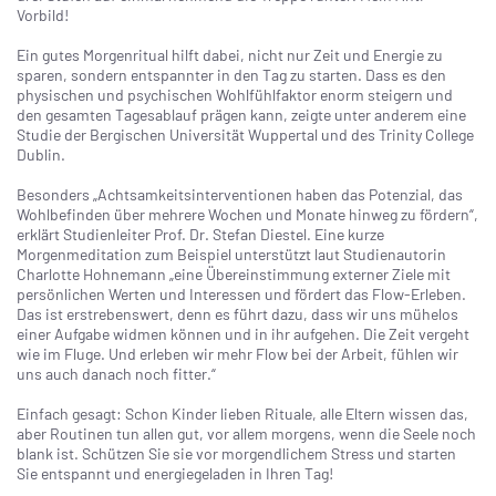
Vorbild!
Ein gutes Morgenritual hilft dabei, nicht nur Zeit und Energie zu
sparen, sondern entspannter in den Tag zu starten. Dass es den
physischen und psychischen Wohlfühlfaktor enorm steigern und
den gesamten Tagesablauf prägen kann, zeigte unter anderem eine
Studie der Bergischen Universität Wuppertal und des Trinity College
Dublin.
Besonders „Achtsamkeitsinterventionen haben das Potenzial, das
Wohlbefinden über mehrere Wochen und Monate hinweg zu fördern“,
erklärt Studienleiter Prof. Dr. Stefan Diestel. Eine kurze
Morgenmeditation zum Beispiel unterstützt laut Studienautorin
Charlotte Hohnemann „eine Übereinstimmung externer Ziele mit
persönlichen Werten und Interessen und fördert das Flow-Erleben.
Das ist erstrebenswert, denn es führt dazu, dass wir uns mühelos
einer Aufgabe widmen können und in ihr aufgehen. Die Zeit vergeht
wie im Fluge. Und erleben wir mehr Flow bei der Arbeit, fühlen wir
uns auch danach noch fitter.“
Einfach gesagt: Schon Kinder lieben Rituale, alle Eltern wissen das,
aber Routinen tun allen gut, vor allem morgens, wenn die Seele noch
blank ist. Schützen Sie sie vor morgendlichem Stress und starten
Sie entspannt und energiegeladen in Ihren Tag!