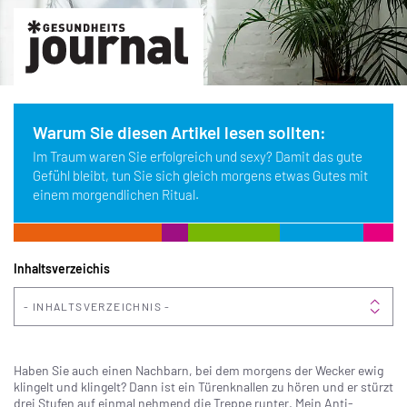
Warum Sie diesen Artikel lesen sollten:
Im Traum waren Sie erfolgreich und sexy? Damit das gute
Gefühl bleibt, tun Sie sich gleich morgens etwas Gutes mit
einem morgendlichen Ritual.
Inhaltsverzeichis
INHALTSVERZEICHNIS
Haben Sie auch einen Nachbarn, bei dem morgens der Wecker ewig
klingelt und klingelt? Dann ist ein Türenknallen zu hören und er stürzt
drei Stufen auf einmal nehmend die Treppe runter. Mein Anti-