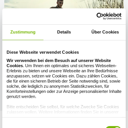
Zustimmung
Details
Über Cookies
Diese Webseite verwendet Cookies
Wir verwenden bei dem Besuch auf unserer Website
5. Für Kreislauf und Durchblutung: eine Portion
Cookies
. Um Ihnen ein optimales und sicheres Webseiten-
Sport
Erlebnis zu bieten und unsere Webseite an Ihre Bedürfnisse
anzupassen, setzen wir Cookies ein. Dazu zählen Cookies,
Egal, ob Sie einen niedrigen oder hohen Blutdruck haben: Sport
die für einen sicheren Betrieb der Seite notwendig sind, sowie
bringt den Kreislauf in Schwung und macht ihn stärker. Perfekt für
solche, die lediglich zu anonymen Statistikzwecken, für
eine erste Portion Morgensport ist der
Sonnengruß
aus dem Yoga: Er
Komforteinstellungen oder zur Anzeige personalisierter Inhalte
aktiviert alle wichtigen Muskelgruppen und stimuliert die
genutzt werden.
Organe. Auch gut: zehn Minuten auf der Stelle rennen, eine Runde
joggen oder Rad fahren zum Arbeitsplatz!
Bitte entscheiden Sie selbst, für welche Zwecke Sie Cookies
zulassen wollen. Weitere Informationen finden Sie in unserer
Datenschutzerklärung
.
Einwilligungsauswahl