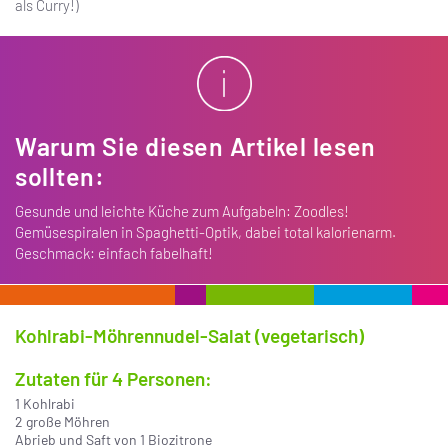
als Curry!)
Warum Sie diesen Artikel lesen
sollten:
Gesunde und leichte Küche zum Aufgabeln: Zoodles!
Gemüsespiralen in Spaghetti-Optik, dabei total kalorienarm.
Geschmack: einfach fabelhaft!
Kohlrabi-Möhrennudel-Salat (vegetarisch)
Zutaten für 4 Personen:
1 Kohlrabi
2 große Möhren
Abrieb und Saft von 1 Biozitrone