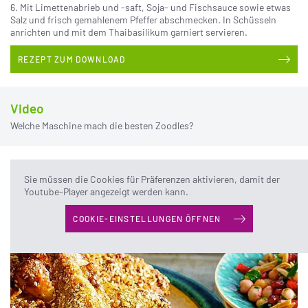
6. Mit Limettenabrieb und -saft, Soja- und Fischsauce sowie etwas
Salz und frisch gemahlenem Pfeffer abschmecken. In Schüsseln
anrichten und mit dem Thaibasilikum garniert servieren.
REZEPT ZUM DOWNLOAD
Video
Welche Maschine mach die besten Zoodles?
Stand: Juni 2019
Sie müssen die Cookies für Präferenzen aktivieren, damit der
Youtube-Player angezeigt werden kann.
Das könnte Sie auch interessieren:
COOKIE-EINSTELLUNGEN ÖFFNEN