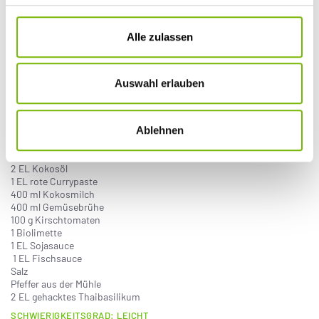
Rotes Thaicurry mit Süßkartoffelnudeln
Alle zulassen
Zutaten für 4 Personen:
1 Zwiebel
4 Knoblauchzehen
Auswahl erlauben
100 g Zuckerschoten
1 Aubergine
1 Möhre
1 große Süßkartoffel
Ablehnen
1 Stängel Zitronengras
1/2 Chilischote
2 EL Kokosöl
1 EL rote Currypaste
400 ml Kokosmilch
400 ml Gemüsebrühe
100 g Kirschtomaten
1 Biolimette
1 EL Sojasauce
1 EL Fischsauce
Salz
Pfeffer aus der Mühle
2 EL gehacktes Thaibasilikum
SCHWIERIGKEITSGRAD: LEICHT