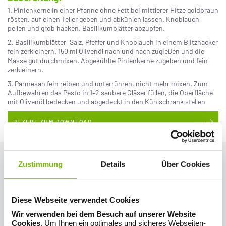
1. Pinienkerne in einer Pfanne ohne Fett bei mittlerer Hitze goldbraun
rösten, auf einen Teller geben und abkühlen lassen. Knoblauch
pellen und grob hacken. Basilikumblätter abzupfen.
2. Basilikumblätter, Salz, Pfeffer und Knoblauch in einem Blitzhacker
fein zerkleinern. 150 ml Olivenöl nach und nach zugießen und die
Masse gut durchmixen. Abgekühlte Pinienkerne zugeben und fein
zerkleinern.
3. Parmesan fein reiben und unterrühren, nicht mehr mixen. Zum
Aufbewahren das Pesto in 1–2 saubere Gläser füllen, die Oberfläche
mit Olivenöl bedecken und abgedeckt in den Kühlschrank stellen
REZEPT ZUM DOWNLOAD
Kürbisspaghetti mit brauner Butter, Prosciutto,
Zustimmung
Details
Über Cookies
Salbei und Mandeln (Paleo)
Zutaten für 4 Personen:
Diese Webseite verwendet Cookies
800 g Kürbisfruchtfleisch (Butternut-Kürbis)
3 Knoblauchzehen
Wir verwenden bei dem Besuch auf unserer Website
50 g Butter
Cookies
. Um Ihnen ein optimales und sicheres Webseiten-