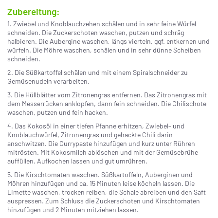
Zubereitung:
1. Zwiebel und Knoblauchzehen schälen und in sehr feine Würfel
schneiden. Die Zuckerschoten waschen, putzen und schräg
halbieren. Die Aubergine waschen, längs vierteln, ggf. entkernen und
würfeln. Die Möhre waschen, schälen und in sehr dünne Scheiben
schneiden.
2. Die Süßkartoffel schälen und mit einem Spiralschneider zu
Gemüsenudeln verarbeiten.
3. Die Hüllblätter vom Zitronengras entfernen. Das Zitronengras mit
dem Messerrücken anklopfen, dann fein schneiden. Die Chilischote
waschen, putzen und fein hacken.
4. Das Kokosöl in einer tiefen Pfanne erhitzen, Zwiebel- und
Knoblauchwürfel, Zitronengras und gehackte Chili darin
anschwitzen. Die Currypaste hinzufügen und kurz unter Rühren
mitrösten. Mit Kokosmilch ablöschen und mit der Gemüsebrühe
auffüllen. Aufkochen lassen und gut umrühren.
5. Die Kirschtomaten waschen. Süßkartoffeln, Auberginen und
Möhren hinzufügen und ca. 15 Minuten leise köcheln lassen. Die
Limette waschen, trocken reiben, die Schale abreiben und den Saft
auspressen. Zum Schluss die Zuckerschoten und Kirschtomaten
hinzufügen und 2 Minuten mitziehen lassen.