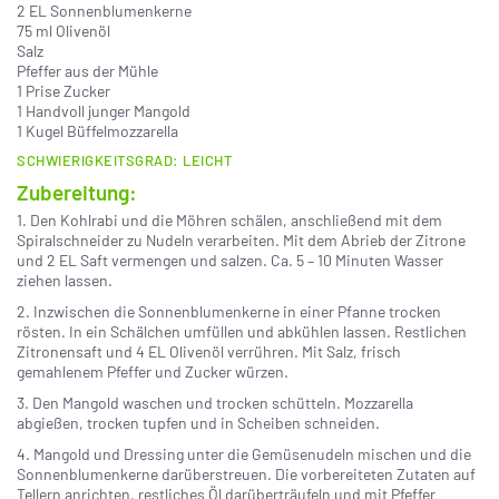
2 EL Sonnenblumenkerne
75 ml Olivenöl
Salz
Pfeffer aus der Mühle
1 Prise Zucker
1 Handvoll junger Mangold
1 Kugel Büffelmozzarella
SCHWIERIGKEITSGRAD: LEICHT
Zubereitung:
1. Den Kohlrabi und die Möhren schälen, anschließend mit dem
Spiralschneider zu Nudeln verarbeiten. Mit dem Abrieb der Zitrone
und 2 EL Saft vermengen und salzen. Ca. 5 – 10 Minuten Wasser
ziehen lassen.
2. Inzwischen die Sonnenblumenkerne in einer Pfanne trocken
rösten. In ein Schälchen umfüllen und abkühlen lassen. Restlichen
Zitronensaft und 4 EL Olivenöl verrühren. Mit Salz, frisch
gemahlenem Pfeffer und Zucker würzen.
3. Den Mangold waschen und trocken schütteln. Mozzarella
abgießen, trocken tupfen und in Scheiben schneiden.
4. Mangold und Dressing unter die Gemüsenudeln mischen und die
Sonnenblumenkerne darüberstreuen. Die vorbereiteten Zutaten auf
Tellern anrichten, restliches Öl darüberträufeln und mit Pfeffer