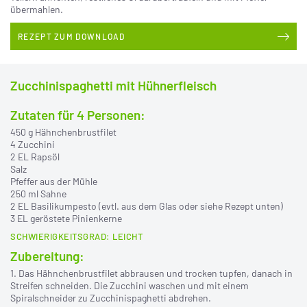
übermahlen.
REZEPT ZUM DOWNLOAD
Zucchinispaghetti mit Hühnerfleisch
Zutaten für 4 Personen:
450 g Hähnchenbrustfilet
4 Zucchini
2 EL Rapsöl
Salz
Pfeffer aus der Mühle
250 ml Sahne
2 EL Basilikumpesto (evtl. aus dem Glas oder siehe Rezept unten)
3 EL geröstete Pinienkerne
SCHWIERIGKEITSGRAD: LEICHT
Zubereitung:
1. Das Hähnchenbrustfilet abbrausen und trocken tupfen, danach in
Streifen schneiden. Die Zucchini waschen und mit einem
Spiralschneider zu Zucchinispaghetti abdrehen.