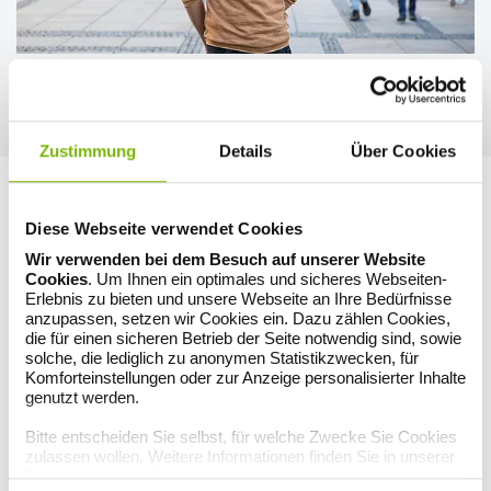
Eric, 32
„Wenn ich erkältet bin, trinke ich viel Wasser, um den Stoffwechsel
anzuregen. Das hilft mir und ich bin schneller wieder gesund.“
Zustimmung
Details
Über Cookies
Diese Webseite verwendet Cookies
Wir verwenden bei dem Besuch auf unserer Website
Cookies
. Um Ihnen ein optimales und sicheres Webseiten-
Erlebnis zu bieten und unsere Webseite an Ihre Bedürfnisse
anzupassen, setzen wir Cookies ein. Dazu zählen Cookies,
die für einen sicheren Betrieb der Seite notwendig sind, sowie
solche, die lediglich zu anonymen Statistikzwecken, für
Komforteinstellungen oder zur Anzeige personalisierter Inhalte
genutzt werden.
Bitte entscheiden Sie selbst, für welche Zwecke Sie Cookies
Jule, 18
zulassen wollen. Weitere Informationen finden Sie in unserer
Datenschutzerklärung
.
„Ich trinke viel Erkältungs- und Hustentee. Wenn ich kein Fieber