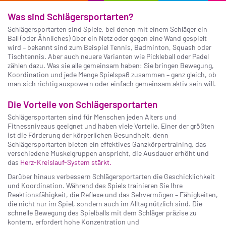
Was sind Schlägersportarten?
Schlägersportarten sind Spiele, bei denen mit einem Schläger ein
Ball (oder Ähnliches) über ein Netz oder gegen eine Wand gespielt
wird – bekannt sind zum Beispiel Tennis, Badminton, Squash oder
Tischtennis. Aber auch neuere Varianten wie Pickleball oder Padel
zählen dazu. Was sie alle gemeinsam haben: Sie bringen Bewegung,
Koordination und jede Menge Spielspaß zusammen – ganz gleich, ob
man sich richtig auspowern oder einfach gemeinsam aktiv sein will.
Die Vorteile von Schlägersportarten
Schlägersportarten sind für Menschen jeden Alters und
Fitnessniveaus geeignet und haben viele Vorteile. Einer der größten
ist die Förderung der körperlichen Gesundheit, denn
Schlägersportarten bieten ein effektives Ganzkörpertraining, das
verschiedene Muskelgruppen anspricht, die Ausdauer erhöht und
das
Herz-Kreislauf-System stärkt.
Darüber hinaus verbessern Schlägersportarten die Geschicklichkeit
und Koordination. Während des Spiels trainieren Sie Ihre
Reaktionsfähigkeit, die Reflexe und das Sehvermögen – Fähigkeiten,
die nicht nur im Spiel, sondern auch im Alltag nützlich sind. Die
schnelle Bewegung des Spielballs mit dem Schläger präzise zu
kontern, erfordert hohe Konzentration und