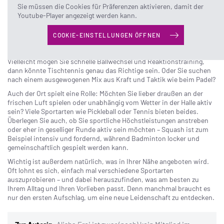
So finden Sie die Schlägersportart, die zu Ihnen
Sie müssen die Cookies für Präferenzen aktivieren, damit der
Youtube-Player angezeigt werden kann.
passt
COOKIE-EINSTELLUNGEN ÖFFNEN
Sie haben Lust bekommen, auch mal den Schläger in die Hand zu
nehmen? Dann ist erst mal entscheidend, was Ihnen wichtig ist:
Vielleicht mögen Sie schnelle Ballwechsel und Reaktionstraining,
dann könnte Tischtennis genau das Richtige sein. Oder Sie suchen
nach einem ausgewogenen Mix aus Kraft und Taktik wie beim Padel?
Auch der Ort spielt eine Rolle: Möchten Sie lieber draußen an der
frischen Luft spielen oder unabhängig vom Wetter in der Halle aktiv
sein? Viele Sportarten wie Pickleball oder Tennis bieten beides.
Überlegen Sie auch, ob Sie sportliche Höchstleistungen anstreben
oder eher in geselliger Runde aktiv sein möchten – Squash ist zum
Beispiel intensiv und fordernd, während Badminton locker und
gemeinschaftlich gespielt werden kann.
Wichtig ist außerdem natürlich, was in Ihrer Nähe angeboten wird.
Oft lohnt es sich, einfach mal verschiedene Sportarten
auszuprobieren – und dabei herauszufinden, was am besten zu
Ihrem Alltag und Ihren Vorlieben passt. Denn manchmal braucht es
nur den ersten Aufschlag, um eine neue Leidenschaft zu entdecken.