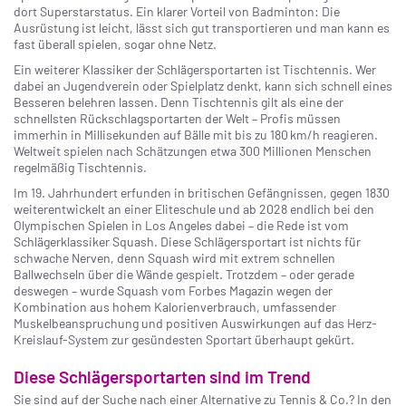
dort Superstarstatus. Ein klarer Vorteil von Badminton: Die
Ausrüstung ist leicht, lässt sich gut transportieren und man kann es
fast überall spielen, sogar ohne Netz.
Ein weiterer Klassiker der Schlägersportarten ist Tischtennis. Wer
dabei an Jugendverein oder Spielplatz denkt, kann sich schnell eines
Besseren belehren lassen. Denn Tischtennis gilt als eine der
schnellsten Rückschlagsportarten der Welt – Profis müssen
immerhin in Millisekunden auf Bälle mit bis zu 180 km/h reagieren.
Weltweit spielen nach Schätzungen etwa 300 Millionen Menschen
regelmäßig Tischtennis.
Im 19. Jahrhundert erfunden in britischen Gefängnissen, gegen 1830
weiterentwickelt an einer Eliteschule und ab 2028 endlich bei den
Olympischen Spielen in Los Angeles dabei – die Rede ist vom
Schlägerklassiker Squash. Diese Schlägersportart ist nichts für
schwache Nerven, denn Squash wird mit extrem schnellen
Ballwechseln über die Wände gespielt. Trotzdem – oder gerade
deswegen – wurde Squash vom Forbes Magazin wegen der
Kombination aus hohem Kalorienverbrauch, umfassender
Muskelbeanspruchung und positiven Auswirkungen auf das Herz-
Kreislauf-System zur gesündesten Sportart überhaupt gekürt.
Diese Schlägersportarten sind im Trend
Sie sind auf der Suche nach einer Alternative zu Tennis & Co.? In den