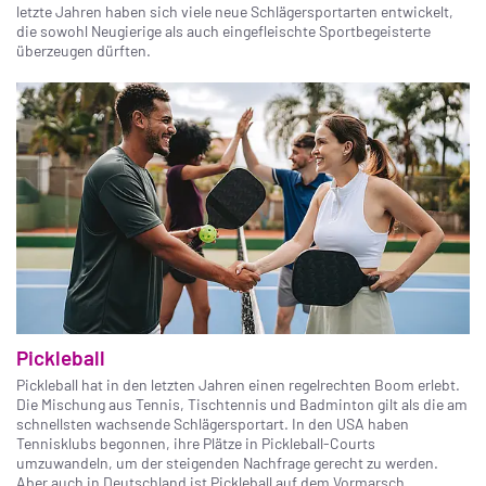
letzte Jahren haben sich viele neue Schlägersportarten entwickelt,
die sowohl Neugierige als auch eingefleischte Sportbegeisterte
überzeugen dürften.
Pickleball
Pickleball hat in den letzten Jahren einen regelrechten Boom erlebt.
Die Mischung aus Tennis, Tischtennis und Badminton gilt als die am
schnellsten wachsende Schlägersportart. In den USA haben
Tennisklubs begonnen, ihre Plätze in Pickleball-Courts
umzuwandeln, um der steigenden Nachfrage gerecht zu werden.
Aber auch in Deutschland ist Pickleball auf dem Vormarsch.