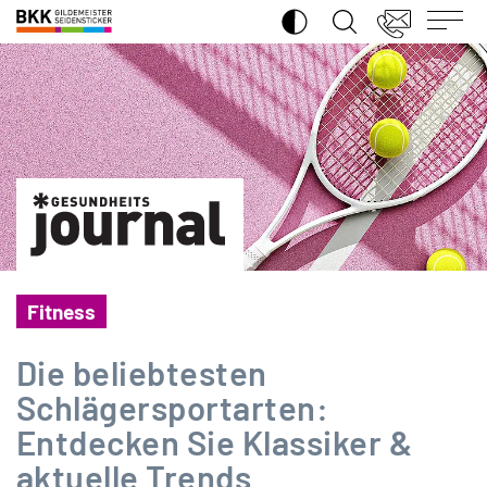
SUCHE ÖFFNEN
BKK
Gildemeister
Seidensticker
Fitness
Die beliebtesten
Schlägersportarten:
Entdecken Sie Klassiker &
aktuelle Trends