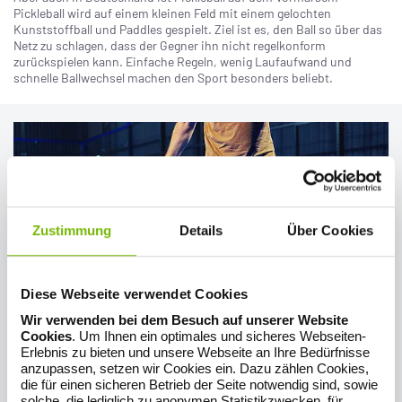
Pickleball wird auf einem kleinen Feld mit einem gelochten
Kunststoffball und Paddles gespielt. Ziel ist es, den Ball so über das
Netz zu schlagen, dass der Gegner ihn nicht regelkonform
zurückspielen kann. Einfache Regeln, wenig Laufaufwand und
schnelle Ballwechsel machen den Sport besonders beliebt.
Zustimmung
Details
Über Cookies
Diese Webseite verwendet Cookies
Wir verwenden bei dem Besuch auf unserer Website
Cookies
. Um Ihnen ein optimales und sicheres Webseiten-
Padel-Tennis
Erlebnis zu bieten und unsere Webseite an Ihre Bedürfnisse
anzupassen, setzen wir Cookies ein. Dazu zählen Cookies,
Ebenso auf dem Siegeszug ist Padel-Tennis, eine Mischung aus
die für einen sicheren Betrieb der Seite notwendig sind, sowie
Tennis und Squash - besonders in Spanien und Südamerika gehört
solche, die lediglich zu anonymen Statistikzwecken, für