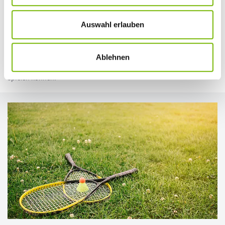
gespielt. Das Netz ist etwas höher als beim klassischen Tennis, und
der Ball darf den Boden nicht berühren – was für schnelle,
spektakuläre Ballwechsel in der Luft sorgt. Die Kombination aus
Auswahl erlauben
Sommerfeeling, einfachem Einstieg und sportlicher
Herausforderung macht Beach-Tennis weltweit immer beliebter,
besonders an Stränden in Italien, Brasilien und zunehmend auch in
Ablehnen
Deutschland. In vielen Großstädten gibt es inzwischen sogar schon
Beach-Tennis-Hallen, in denen Sie auch ohne „echten“ Strand
spielen können.