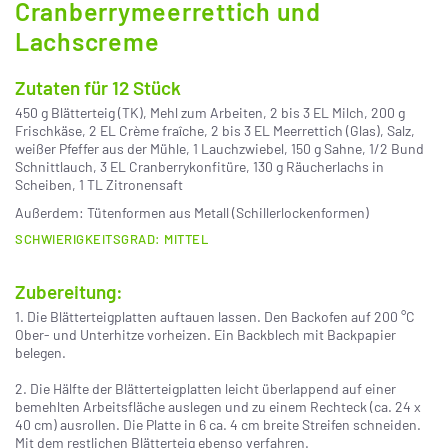
Cranberrymeerrettich und
Lachscreme
Zutaten für 12 Stück
450 g Blätterteig (TK), Mehl zum Arbeiten, 2 bis 3 EL Milch, 200 g
Frischkäse, 2 EL Crème fraîche, 2 bis 3 EL Meerrettich (Glas), Salz,
weißer Pfeffer aus der Mühle, 1 Lauchzwiebel, 150 g Sahne, 1/2 Bund
Schnittlauch, 3 EL Cranberrykonfitüre, 130 g Räucherlachs in
Scheiben, 1 TL Zitronensaft
Außerdem: Tütenformen aus Metall (Schillerlockenformen)
SCHWIERIGKEITSGRAD: MITTEL
Zubereitung:
1. Die Blätterteigplatten auftauen lassen. Den Backofen auf 200 °C
Ober- und Unterhitze vorheizen. Ein Backblech mit Backpapier
belegen.
2. Die Hälfte der Blätterteigplatten leicht überlappend auf einer
bemehlten Arbeitsfläche auslegen und zu einem Rechteck (ca. 24 x
40 cm) ausrollen. Die Platte in 6 ca. 4 cm breite Streifen schneiden.
Mit dem restlichen Blätterteig ebenso verfahren.