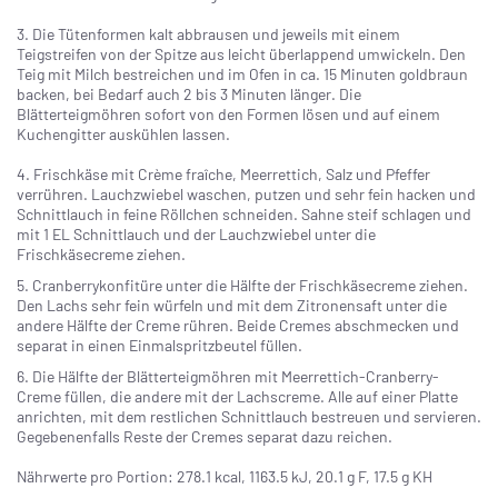
3. Die Tütenformen kalt abbrausen und jeweils mit einem
Teigstreifen von der Spitze aus leicht überlappend umwickeln. Den
Teig mit Milch bestreichen und im Ofen in ca. 15 Minuten goldbraun
backen, bei Bedarf auch 2 bis 3 Minuten länger. Die
Blätterteigmöhren sofort von den Formen lösen und auf einem
Kuchengitter auskühlen lassen.
4. Frischkäse mit Crème fraîche, Meerrettich, Salz und Pfeffer
verrühren. Lauchzwiebel waschen, putzen und sehr fein hacken und
Schnittlauch in feine Röllchen schneiden. Sahne steif schlagen und
mit 1 EL Schnittlauch und der Lauchzwiebel unter die
Frischkäsecreme ziehen.
5. Cranberrykonfitüre unter die Hälfte der Frischkäsecreme ziehen.
Den Lachs sehr fein würfeln und mit dem Zitronensaft unter die
andere Hälfte der Creme rühren. Beide Cremes abschmecken und
separat in einen Einmalspritzbeutel füllen.
6. Die Hälfte der Blätterteigmöhren mit Meerrettich-Cranberry-
Creme füllen, die andere mit der Lachscreme. Alle auf einer Platte
anrichten, mit dem restlichen Schnittlauch bestreuen und servieren.
Gegebenenfalls Reste der Cremes separat dazu reichen.
Nährwerte pro Portion: 278.1 kcal, 1163.5 kJ, 20.1 g F, 17.5 g KH