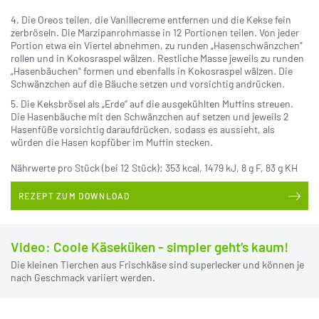
4. Die Oreos teilen, die Vanillecreme entfernen und die Kekse fein
zerbröseln. Die Marzipanrohmasse in 12 Portionen teilen. Von jeder
Portion etwa ein Viertel abnehmen, zu runden „Hasenschwänzchen"
rollen und in Kokosraspel wälzen. Restliche Masse jeweils zu runden
„Hasenbäuchen" formen und ebenfalls in Kokosraspel wälzen. Die
Schwänzchen auf die Bäuche setzen und vorsichtig andrücken.
5. Die Keksbrösel als „Erde“ auf die ausgekühlten Muffins streuen.
Die Hasenbäuche mit den Schwänzchen auf setzen und jeweils 2
Hasenfüße vorsichtig daraufdrücken, sodass es aussieht, als
würden die Hasen kopfüber im Muffin stecken.
Nährwerte pro Stück (bei 12 Stück): 353 kcal, 1479 kJ, 8 g F, 83 g KH
REZEPT ZUM DOWNLOAD
Video: Coole Käseküken - simpler geht’s kaum!
Die kleinen Tierchen aus Frischkäse sind superlecker und können je
nach Geschmack variiert werden.