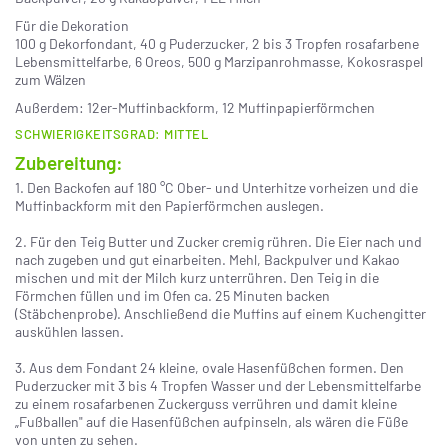
Für die Dekoration
100 g Dekorfondant, 40 g Puderzucker, 2 bis 3 Tropfen rosafarbene
Lebensmittelfarbe, 6 Oreos, 500 g Marzipanrohmasse, Kokosraspel
zum Wälzen
Außerdem: 12er-Muffinbackform, 12 Muffinpapierförmchen
SCHWIERIGKEITSGRAD: MITTEL
Zubereitung:
1. Den Backofen auf 180 °C Ober- und Unterhitze vorheizen und die
Muffinbackform mit den Papierförmchen auslegen.
2. Für den Teig Butter und Zucker cremig rühren. Die Eier nach und
nach zugeben und gut einarbeiten. Mehl, Backpulver und Kakao
mischen und mit der Milch kurz unterrühren. Den Teig in die
Förmchen füllen und im Ofen ca. 25 Minuten backen
(Stäbchenprobe). Anschließend die Muffins auf einem Kuchengitter
auskühlen lassen.
3. Aus dem Fondant 24 kleine, ovale Hasenfüßchen formen. Den
Puderzucker mit 3 bis 4 Tropfen Wasser und der Lebensmittelfarbe
zu einem rosafarbenen Zuckerguss verrühren und damit kleine
„Fußballen" auf die Hasenfüßchen aufpinseln, als wären die Füße
von unten zu sehen.