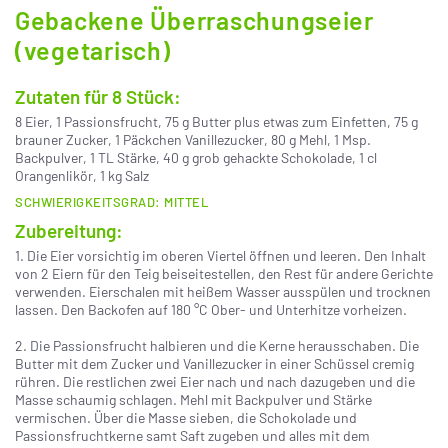
Gebackene Überraschungseier
(vegetarisch)
Zutaten für 8 Stück:
8 Eier, 1 Passionsfrucht, 75 g Butter plus etwas zum Einfetten, 75 g
brauner Zucker, 1 Päckchen Vanillezucker, 80 g Mehl, 1 Msp.
Backpulver, 1 TL Stärke, 40 g grob gehackte Schokolade, 1 cl
Orangenlikör, 1 kg Salz
SCHWIERIGKEITSGRAD: MITTEL
Zubereitung:
1. Die Eier vorsichtig im oberen Viertel öffnen und leeren. Den Inhalt
von 2 Eiern für den Teig beiseitestellen, den Rest für andere Gerichte
verwenden. Eierschalen mit heißem Wasser ausspülen und trocknen
lassen. Den Backofen auf 180 °C Ober- und Unterhitze vorheizen.
2. Die Passionsfrucht halbieren und die Kerne herausschaben. Die
Butter mit dem Zucker und Vanillezucker in einer Schüssel cremig
rühren. Die restlichen zwei Eier nach und nach dazugeben und die
Masse schaumig schlagen. Mehl mit Backpulver und Stärke
vermischen. Über die Masse sieben, die Schokolade und
Passionsfruchtkerne samt Saft zugeben und alles mit dem