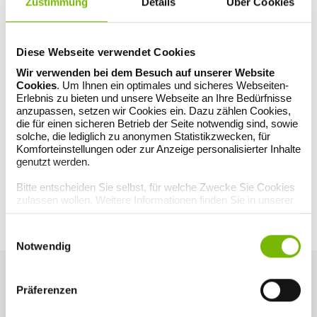
Zustimmung
Details
Über Cookies
Authentifizierung möglich, können wir nur ganz allgemein beraten –
zum Schutz Ihrer Daten. Vielen Dank für Ihre Unterstützung.
Diese Webseite verwendet Cookies
ZURÜCK ZUR ÜBERSICHT
Wir verwenden bei dem Besuch auf unserer Website
Cookies
. Um Ihnen ein optimales und sicheres Webseiten-
Erlebnis zu bieten und unsere Webseite an Ihre Bedürfnisse
anzupassen, setzen wir Cookies ein. Dazu zählen Cookies,
Newsletter
die für einen sicheren Betrieb der Seite notwendig sind, sowie
Immer gut informiert mit unserem Newsletter. Wir informieren
solche, die lediglich zu anonymen Statistikzwecken, für
Sie monatlich über Themen aus den Bereichen Gesundheit,
Komforteinstellungen oder zur Anzeige personalisierter Inhalte
Medizin, Fitness und Wohlbefinden.
genutzt werden.
Jetzt anmelden und Infos als Erste(r) erhalten
Bitte entscheiden Sie selbst, für welche Zwecke Sie Cookies
zulassen wollen. Weitere Informationen finden Sie in unserer
Datenschutzerklärung
.
Einwilligungsauswahl
Notwendig
Artikel teilen auf
Präferenzen