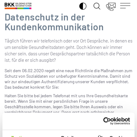
SUCHE ÖFFNEN
BKK
06.04.2020
Gildemeister
Datenschutz in der
Seidensticker
Kundenkommunikation
Täglich führen wir telefonisch oder vor Ort Gespräche, in denen es
um sensible Gesundheitsdaten geht. Doch können wir immer
sicher sein, dass unser Gesprächspartner tatsächlich die Person
ist, für die er sich ausgibt?
Seit dem 06.02.2020 regelt eine neue Richtlinie die Maßnahmen zum
Schutz von Sozialdaten vor unbefugter Kenntnisnahme. Damit sind
wir zur eindeutigen Authentifizierung unserer Kunden verpflichtet.
Das bedeutet konkret für Sie:
Halten Sie bitte bei jedem Telefonat mit uns Ihre Gesundheitskarte
bereit. Wenn Sie mit einer persönlichen Frage in unsere
Geschäftsstelle kommen, legen Sie bitte Ihren Ausweis oder ein
vergleichbares Dokument vor. Denn erst nach erfolgreicher
Authentifizierung dürfen wir personenbezogene Auskünfte geben,
selbst bei scheinbar „banalen“ Fragen, z. B. ob ein Antrag
eingegangen ist. Auch Angaben zu Familienmitgliedern sind nur
möglich, wenn eine Vollmacht oder Betreuung vorliegt. Ist keine