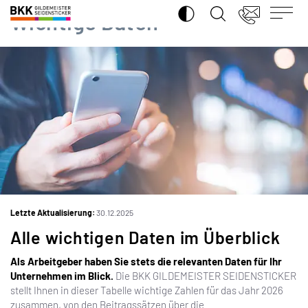
SUCHE ÖFFNEN
BKK
Wichtige Daten
Gildemeister
Seidensticker
Letzte Aktualisierung:
30.12.2025
iSt
Alle wichtigen Daten im Überblick
Als Arbeitgeber haben Sie stets die relevanten Daten für Ihr
Unternehmen im Blick.
Die BKK GILDEMEISTER SEIDENSTICKER
stellt Ihnen in dieser Tabelle wichtige Zahlen für das Jahr 2026
zusammen, von den Beitragssätzen über die