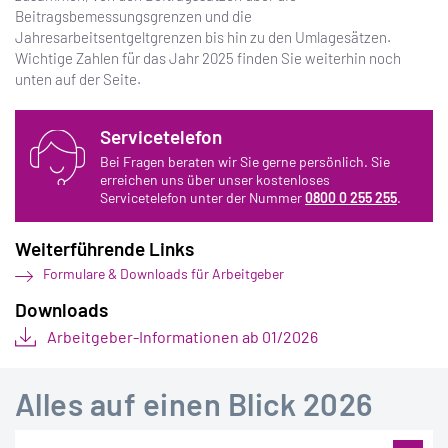
Beitragsbemessungsgrenzen und die
Jahresarbeitsentgeltgrenzen bis hin zu den Umlagesätzen.
Wichtige Zahlen für das Jahr 2025 finden Sie weiterhin noch
unten auf der Seite.
Servicetelefon
Bei Fragen beraten wir Sie gerne persönlich. Sie
erreichen uns über unser kostenloses
Servicetelefon unter der Nummer
0800 0 255 255
.
Weiterführende Links
Formulare & Downloads für Arbeitgeber
Downloads
Arbeitgeber-Informationen ab 01/2026
Alles auf einen Blick 2026