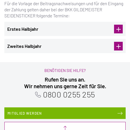
Für die Vorlage der Beitragsnachweisungen und für den Eingang
der Zahlung gelten daher bei der BKK GILDEMEISTER
SEIDENSTICKER folgende Termine:
Erstes Halbjahr
Monat
Beitragsnachweis
Beitragszahlung
Zweites Halbjahr
Januar
27.01.2025
29.01.2025
Monat
Beitragsnachweis
Beitragszahlung
Februar
24.02.2025
26.02.2025
Juli
25.07.2025
29.07.2025
BENÖTIGEN SIE HILFE?
März
25.03.2025
27.03.2025
Rufen Sie uns an.
August
25.08.2025
27.08.2025
April
24.04.2025
28.04.2025
Wir nehmen uns gerne Zeit für Sie.
September
24.09.2025
26.09.2025
Mai
23.05.2025
27.05.2025
0800 0255 255
Oktober
27.10.2025
29.10.2025
Juni
24.06.2025
26.06.2025
November
24.11.2025
26.11.2025
MITGLIED WERDEN
Dezember
19.12.2025
23.12.2025